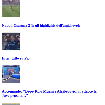
Napoli-Osasuna 2-1: gli highlights dell'amichevole
Inter, tutto su Pio
Accomando: "Dopo Kolo Muani e Alajbegovic, in attacco la
Juve pensa a…"