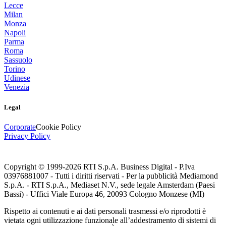
Lecce
Milan
Monza
Napoli
Parma
Roma
Sassuolo
Torino
Udinese
Venezia
Legal
Corporate
Cookie Policy
Privacy Policy
Copyright © 1999-
2026
RTI S.p.A. Business Digital - P.Iva
03976881007 - Tutti i diritti riservati - Per la pubblicità Mediamond
S.p.A. - RTI S.p.A., Mediaset N.V., sede legale Amsterdam (Paesi
Bassi) - Uffici Viale Europa 46, 20093 Cologno Monzese (MI)
Rispetto ai contenuti e ai dati personali trasmessi e/o riprodotti è
vietata ogni utilizzazione funzionale all’addestramento di sistemi di