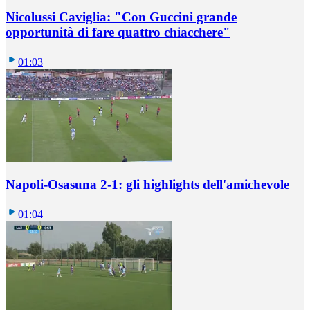
Nicolussi Caviglia: "Con Guccini grande
opportunità di fare quattro chiacchere"
01:03
Napoli-Osasuna 2-1: gli highlights dell'amichevole
01:04