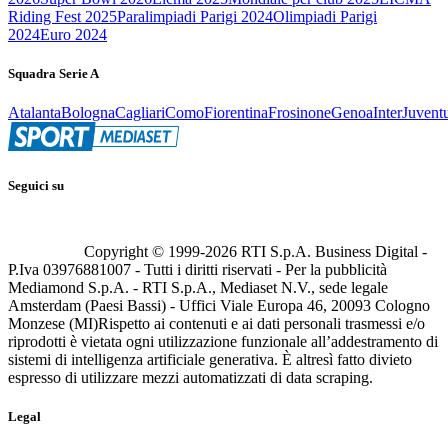
Riding Fest 2025
Paralimpiadi Parigi 2024
Olimpiadi Parigi
2024
Euro 2024
Squadra Serie A
Atalanta
Bologna
Cagliari
Como
Fiorentina
Frosinone
Genoa
Inter
Juvent
Seguici su
Copyright © 1999-
2026
RTI S.p.A. Business Digital -
P.Iva 03976881007 - Tutti i diritti riservati - Per la pubblicità
Mediamond S.p.A. - RTI S.p.A., Mediaset N.V., sede legale
Amsterdam (Paesi Bassi) - Uffici Viale Europa 46, 20093 Cologno
Monzese (MI)
Rispetto ai contenuti e ai dati personali trasmessi e/o
riprodotti è vietata ogni utilizzazione funzionale all’addestramento di
sistemi di intelligenza artificiale generativa. È altresì fatto divieto
espresso di utilizzare mezzi automatizzati di data scraping.
Legal