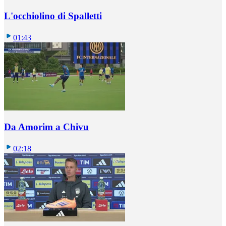
L'occhiolino di Spalletti
01:43
Da Amorim a Chivu
02:18