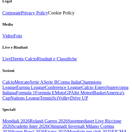
Legal
Corporate
Privacy Policy
Cookie Policy
Media
Video
Foto
Live e Risultati
Live
Diretta Calcio
Risultati e Classifiche
Sezioni
Calcio
Mercato
Serie A
Serie B
Coppa Italia
Champions
League
Europa League
Conference League
Calcio Estero
Supercoppa
Italiana
Formula 1
Formula E
MotoGP
Altri Motori
Basket
America's
Cup
Nations League
Tennis
Sci
Volley
Drive UP
Speciali
Mondiali 2026
Roland Garros 2026
Sportmediaset Live Riccione
2026
Scudetto Inter 2026
Olimpiadi Invernali Milano Cortina
2026
Super Bowl 2026
Eicma 2025
Mondiale per club 2025
EICMA