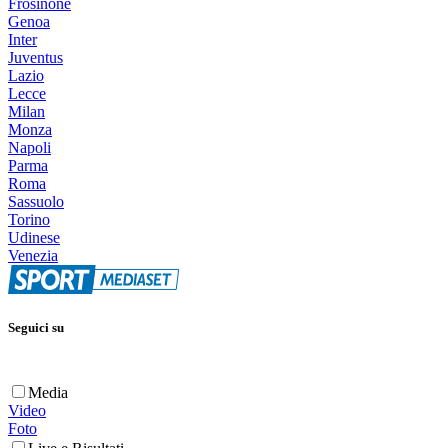
Frosinone
Genoa
Inter
Juventus
Lazio
Lecce
Milan
Monza
Napoli
Parma
Roma
Sassuolo
Torino
Udinese
Venezia
Seguici su
Media
Video
Foto