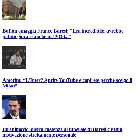
Buffon omaggia Franco Baresi: "Era incredibile, avrebbe
potuto giocare anche nel 2030..."
Amorim: “L’Inter? Aprite YouTube e capirete perché scelgo il
Milan”
Ibrahimovic, dietro l'assenza al funerale di Baresi c'è una
motivazione strettamente personale