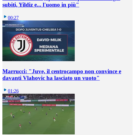
subiti, Yildiz e... l'uomo in più"
00:27
Marrucci: "Juve, il centrocampo non convince e
davanti Vlahovic ha lasciato un vuoto"
01:26