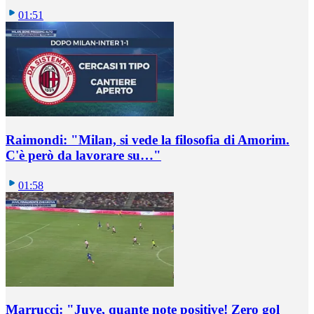
01:51
Raimondi: "Milan, si vede la filosofia di Amorim.
C'è però da lavorare su…"
01:58
Marrucci: "Juve, quante note positive! Zero gol