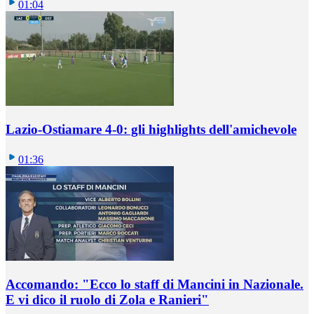
01:04
Lazio-Ostiamare 4-0: gli highlights dell'amichevole
01:36
Accomando: "Ecco lo staff di Mancini in Nazionale.
E vi dico il ruolo di Zola e Ranieri"