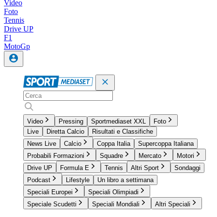
Video
Foto
Tennis
Drive UP
F1
MotoGp
Video
Pressing
Sportmediaset XXL
Foto
Live
Diretta Calcio
Risultati e Classifiche
News Live
Calcio
Coppa Italia
Supercoppa Italiana
Probabili Formazioni
Squadre
Mercato
Motori
Drive UP
Formula E
Tennis
Altri Sport
Sondaggi
Podcast
Lifestyle
Un libro a settimana
Speciali Europei
Speciali Olimpiadi
Speciale Scudetti
Speciali Mondiali
Altri Speciali