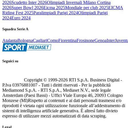
2026
Scudetto Inter 2026
Olimpiadi Invernali Milano Cortina
2026
Super Bowl 2026
Eicma 2025
Mondiale per club 2025
EICMA
Riding Fest 2025
Paralimpiadi Parigi 2024
Olimpiadi Parigi
2024
Euro 2024
Squadra Serie A
Atalanta
Bologna
Cagliari
Como
Fiorentina
Frosinone
Genoa
Inter
Juvent
Seguici su
Copyright © 1999-
2026
RTI S.p.A. Business Digital -
P.Iva 03976881007 - Tutti i diritti riservati - Per la pubblicità
Mediamond S.p.A. - RTI S.p.A., Mediaset N.V., sede legale
Amsterdam (Paesi Bassi) - Uffici Viale Europa 46, 20093 Cologno
Monzese (MI)
Rispetto ai contenuti e ai dati personali trasmessi e/o
riprodotti è vietata ogni utilizzazione funzionale all’addestramento di
sistemi di intelligenza artificiale generativa. È altresì fatto divieto
espresso di utilizzare mezzi automatizzati di data scraping.
Legal