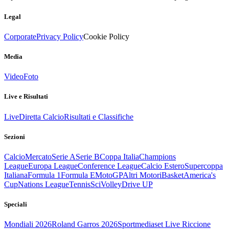
Legal
Corporate
Privacy Policy
Cookie Policy
Media
Video
Foto
Live e Risultati
Live
Diretta Calcio
Risultati e Classifiche
Sezioni
Calcio
Mercato
Serie A
Serie B
Coppa Italia
Champions
League
Europa League
Conference League
Calcio Estero
Supercoppa
Italiana
Formula 1
Formula E
MotoGP
Altri Motori
Basket
America's
Cup
Nations League
Tennis
Sci
Volley
Drive UP
Speciali
Mondiali 2026
Roland Garros 2026
Sportmediaset Live Riccione