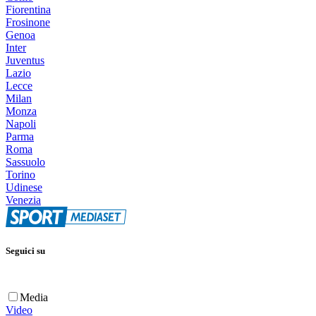
Fiorentina
Frosinone
Genoa
Inter
Juventus
Lazio
Lecce
Milan
Monza
Napoli
Parma
Roma
Sassuolo
Torino
Udinese
Venezia
Seguici su
Media
Video