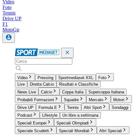
Video
Foto
Tennis
Drive UP
F1
MotoGp
Video
Pressing
Sportmediaset XXL
Foto
Live
Diretta Calcio
Risultati e Classifiche
News Live
Calcio
Coppa Italia
Supercoppa Italiana
Probabili Formazioni
Squadre
Mercato
Motori
Drive UP
Formula E
Tennis
Altri Sport
Sondaggi
Podcast
Lifestyle
Un libro a settimana
Speciali Europei
Speciali Olimpiadi
Speciale Scudetti
Speciali Mondiali
Altri Speciali