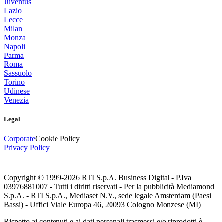
Juventus
Lazio
Lecce
Milan
Monza
Napoli
Parma
Roma
Sassuolo
Torino
Udinese
Venezia
Legal
Corporate
Cookie Policy
Privacy Policy
Copyright © 1999-
2026
RTI S.p.A. Business Digital - P.Iva
03976881007 - Tutti i diritti riservati - Per la pubblicità Mediamond
S.p.A. - RTI S.p.A., Mediaset N.V., sede legale Amsterdam (Paesi
Bassi) - Uffici Viale Europa 46, 20093 Cologno Monzese (MI)
Rispetto ai contenuti e ai dati personali trasmessi e/o riprodotti è