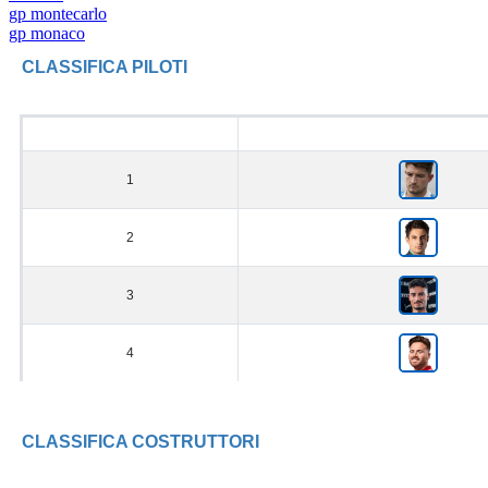
gp montecarlo
gp monaco