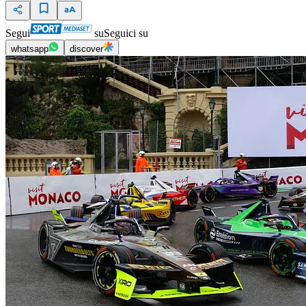
Segui
su
Seguici su
whatsapp
discover