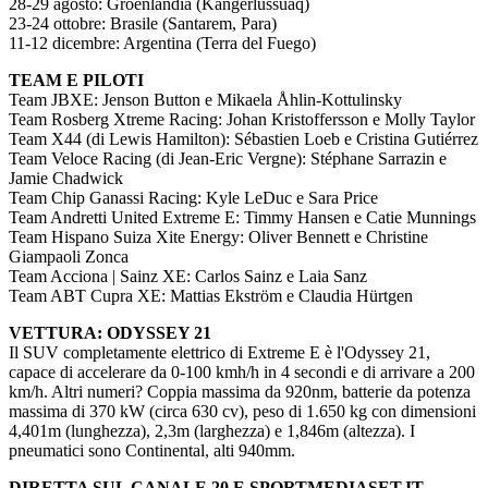
28-29 agosto: Groenlandia (Kangerlussuaq)
23-24 ottobre: Brasile (Santarem, Para)
11-12 dicembre: Argentina (Terra del Fuego)
TEAM E PILOTI
Team JBXE: Jenson Button e Mikaela Åhlin-Kottulinsky
Team Rosberg Xtreme Racing: Johan Kristoffersson e Molly Taylor
Team X44 (di Lewis Hamilton): Sébastien Loeb e Cristina Gutiérrez
Team Veloce Racing (di Jean-Eric Vergne): Stéphane Sarrazin e
Jamie Chadwick
Team Chip Ganassi Racing: Kyle LeDuc e Sara Price
Team Andretti United Extreme E: Timmy Hansen e Catie Munnings
Team Hispano Suiza Xite Energy: Oliver Bennett e Christine
Giampaoli Zonca
Team Acciona | Sainz XE: Carlos Sainz e Laia Sanz
Team ABT Cupra XE: Mattias Ekström e Claudia Hürtgen
VETTURA: ODYSSEY 21
Il SUV completamente elettrico di Extreme E è l'Odyssey 21,
capace di accelerare da 0-100 kmh/h in 4 secondi e di arrivare a 200
km/h. Altri numeri? Coppia massima da 920nm, batterie da potenza
massima di 370 kW (circa 630 cv), peso di 1.650 kg con dimensioni
4,401m (lunghezza), 2,3m (larghezza) e 1,846m (altezza). I
pneumatici sono Continental, alti 940mm.
DIRETTA SUL CANALE 20 E SPORTMEDIASET.IT