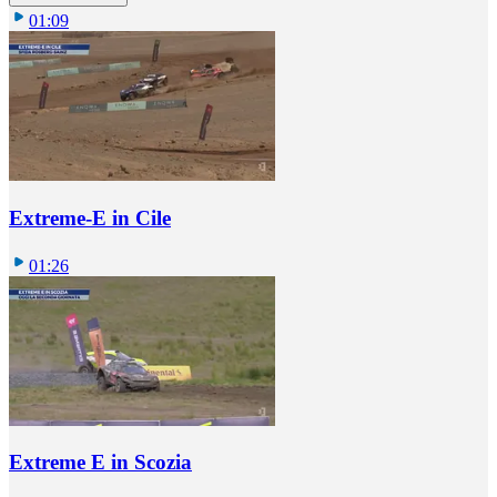
01:09
Extreme-E in Cile
01:26
Extreme E in Scozia