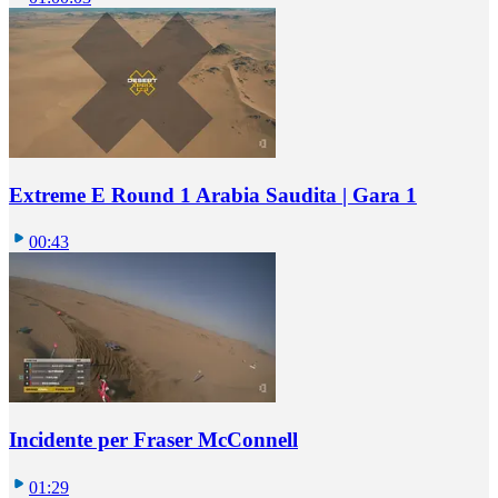
Extreme E Round 1 Arabia Saudita | Gara 1
00:43
Incidente per Fraser McConnell
01:29