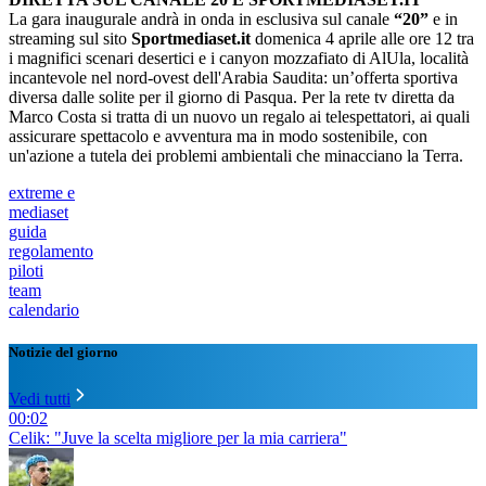
La gara inaugurale andrà in onda in esclusiva sul canale
“20”
e in
streaming sul sito
Sportmediaset.it
domenica 4 aprile alle ore 12 tra
i magnifici scenari desertici e i canyon mozzafiato di AlUla, località
incantevole nel nord-ovest dell'Arabia Saudita: un’offerta sportiva
diversa dalle solite per il giorno di Pasqua. Per la rete tv diretta da
Marco Costa si tratta di un nuovo un regalo ai telespettatori, ai quali
assicurare spettacolo e avventura ma in modo sostenibile, con
un'azione a tutela dei problemi ambientali che minacciano la Terra.
extreme e
mediaset
guida
regolamento
piloti
team
calendario
Notizie del giorno
Vedi tutti
00:02
Celik: "Juve la scelta migliore per la mia carriera"