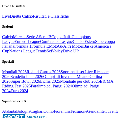
Live e Risultati
Live
Diretta Calcio
Risultati e Classifiche
Sezioni
Calcio
Mercato
Serie A
Serie B
Coppa Italia
Champions
League
Europa League
Conference League
Calcio Estero
Supercoppa
Italiana
Formula 1
Formula E
MotoGP
Altri Motori
Basket
America's
Cup
Nations League
Tennis
Sci
Volley
Drive UP
Speciali
Mondiali 2026
Roland Garros 2026
Sportmediaset Live Riccione
2026
Scudetto Inter 2026
Olimpiadi Invernali Milano Cortina
2026
Super Bowl 2026
Eicma 2025
Mondiale per club 2025
EICMA
Riding Fest 2025
Paralimpiadi Parigi 2024
Olimpiadi Parigi
2024
Euro 2024
Squadra Serie A
Atalanta
Bologna
Cagliari
Como
Fiorentina
Frosinone
Genoa
Inter
Juvent