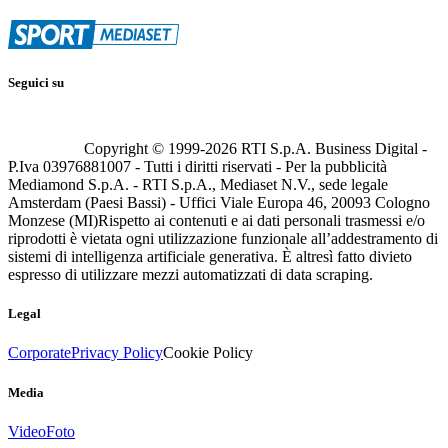
Seguici su
Copyright © 1999-
2026
RTI S.p.A. Business Digital -
P.Iva 03976881007 - Tutti i diritti riservati - Per la pubblicità
Mediamond S.p.A. - RTI S.p.A., Mediaset N.V., sede legale
Amsterdam (Paesi Bassi) - Uffici Viale Europa 46, 20093 Cologno
Monzese (MI)
Rispetto ai contenuti e ai dati personali trasmessi e/o
riprodotti è vietata ogni utilizzazione funzionale all’addestramento di
sistemi di intelligenza artificiale generativa. È altresì fatto divieto
espresso di utilizzare mezzi automatizzati di data scraping.
Legal
Corporate
Privacy Policy
Cookie Policy
Media
Video
Foto