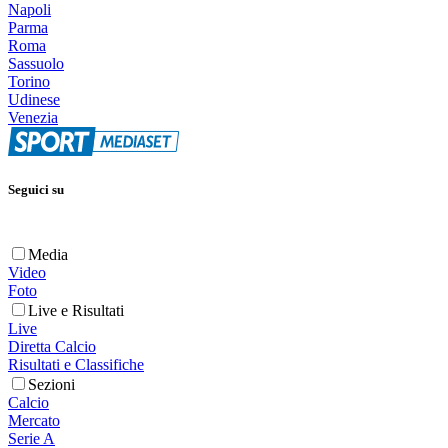
Napoli
Parma
Roma
Sassuolo
Torino
Udinese
Venezia
Seguici su
Media
Video
Foto
Live e Risultati
Live
Diretta Calcio
Risultati e Classifiche
Sezioni
Calcio
Mercato
Serie A