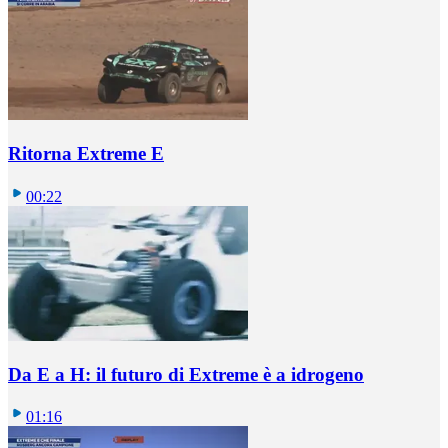
Ritorna Extreme E
00:22
Da E a H: il futuro di Extreme è a idrogeno
01:16