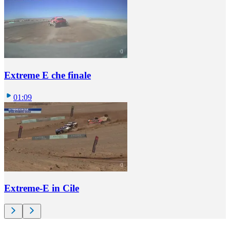
Extreme E che finale
01:09
Extreme-E in Cile