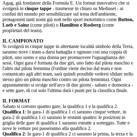
Agag, già fondatore della Formula E. Un format innovativo che si
svolgerà in
cinque tappe
- trasmesse in chiaro su Mediaset - ai
confini del mondo per sensibilizzare sul tema dell'ambiente,
protagonisti tanti nomi già noti nello sport motoristico come
Button,
Loeb e Sainz
(come piloti) o
Hamilton e Rosberg
(come
proprietari del team).
IL CAMPIONATO
Si svolgerà in cinque tappe in altrettante località simbolo della Terra,
saranno nove i team a darsi battaglia e ognuno con una coppia di
piloti, uno uomo e una donna per promuovere l'uguaglianza dei
sessi. Ogni gara è formata da due giri, uno fatto dal pilota maschio e
l'altro dal pilota femmina (l'ordine viene deciso dal team e non
comunicato agli altri team, sarà quindi possibile vedersi sfidare nello
stesso giro un pilota maschio contro un pilota femmina). Ogni
appuntamento si svolge nell'arco di due giorni - sabato e domenica -
e sette gare, di cui solo l'ultima darà i punti per la classifica finale.
IL FORMAT
Sabato si corrono quattro gare, la qualifica 1 e la qualifica 2.
Qualifica 1
: In gara-1 di qualifica 1 ci saranno cinque vetture, in
gara-2 di qualifica 1 ci saranno le restanti quattro: le posizioni in
griglia delle gare di qualifica 1 saranno estratte a sorteggio. Tutte e
nove le vetture poi passeranno alla qualifica 2.
Qualifica 2
: In gara-1 di qualifica 2 ci saranno la prima, la terza e la