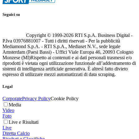
Seguici su
Copyright © 1999-
2026
RTI S.p.A. Business Digital -
P.Iva 03976881007 - Tutti i diritti riservati - Per la pubblicità
Mediamond S.p.A. - RTI S.p.A., Mediaset N.V., sede legale
Amsterdam (Paesi Bassi) - Uffici Viale Europa 46, 20093 Cologno
Monzese (MI)
Rispetto ai contenuti e ai dati personali trasmessi e/o
riprodotti è vietata ogni utilizzazione funzionale all’addestramento di
sistemi di intelligenza artificiale generativa. È altresì fatto divieto
espresso di utilizzare mezzi automatizzati di data scraping.
Legal
Corporate
Privacy Policy
Cookie Policy
Media
Video
Foto
Live e Risultati
Live
Diretta Calcio
Risultati e Classifiche