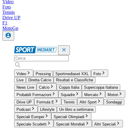
Video
Foto
Tennis
Drive UP
F1
MotoGp
Video
Pressing
Sportmediaset XXL
Foto
Live
Diretta Calcio
Risultati e Classifiche
News Live
Calcio
Coppa Italia
Supercoppa Italiana
Probabili Formazioni
Squadre
Mercato
Motori
Drive UP
Formula E
Tennis
Altri Sport
Sondaggi
Podcast
Lifestyle
Un libro a settimana
Speciali Europei
Speciali Olimpiadi
Speciale Scudetti
Speciali Mondiali
Altri Speciali