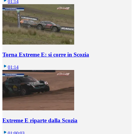
01:14
Torna Extreme E: si corre in Scozia
01:14
Extreme E riparte dalla Scozia
01:00:03