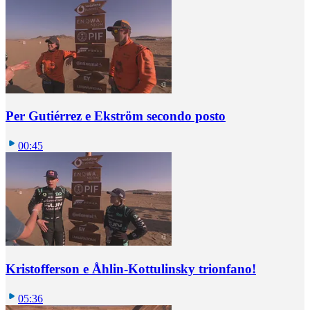
Per Gutiérrez e Ekström secondo posto
00:45
Kristofferson e Åhlin-Kottulinsky trionfano!
05:36