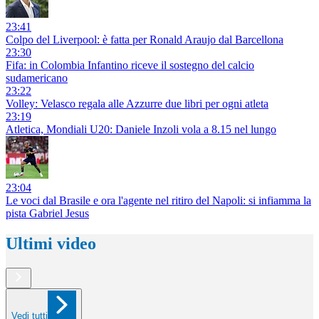
23:41
Colpo del Liverpool: è fatta per Ronald Araujo dal Barcellona
23:30
Fifa: in Colombia Infantino riceve il sostegno del calcio
sudamericano
23:22
Volley: Velasco regala alle Azzurre due libri per ogni atleta
23:19
Atletica, Mondiali U20: Daniele Inzoli vola a 8.15 nel lungo
23:04
Le voci dal Brasile e ora l'agente nel ritiro del Napoli: si infiamma la
pista Gabriel Jesus
Ultimi video
Vedi tutti