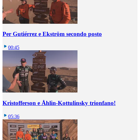
Per Gutiérrez e Ekström secondo posto
00:45
Kristofferson e Åhlin-Kottulinsky trionfano!
05:36