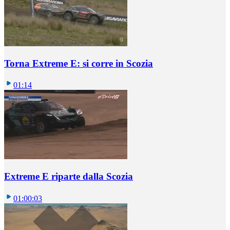
Torna Extreme E: si corre in Scozia
01:14
Extreme E riparte dalla Scozia
01:00:03