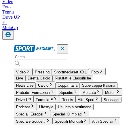
Video
Foto
Tennis
Drive UP
F1
MotoGp
Video
Pressing
Sportmediaset XXL
Foto
Live
Diretta Calcio
Risultati e Classifiche
News Live
Calcio
Coppa Italia
Supercoppa Italiana
Probabili Formazioni
Squadre
Mercato
Motori
Drive UP
Formula E
Tennis
Altri Sport
Sondaggi
Podcast
Lifestyle
Un libro a settimana
Speciali Europei
Speciali Olimpiadi
Speciale Scudetti
Speciali Mondiali
Altri Speciali