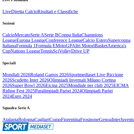
Live
Diretta Calcio
Risultati e Classifiche
Sezioni
Calcio
Mercato
Serie A
Serie B
Coppa Italia
Champions
League
Europa League
Conference League
Calcio Estero
Supercoppa
Italiana
Formula 1
Formula E
MotoGP
Altri Motori
Basket
America's
Cup
Nations League
Tennis
Sci
Volley
Drive UP
Speciali
Mondiali 2026
Roland Garros 2026
Sportmediaset Live Riccione
2026
Scudetto Inter 2026
Olimpiadi Invernali Milano Cortina
2026
Super Bowl 2026
Eicma 2025
Mondiale per club 2025
EICMA
Riding Fest 2025
Paralimpiadi Parigi 2024
Olimpiadi Parigi
2024
Euro 2024
Squadra Serie A
Atalanta
Bologna
Cagliari
Como
Fiorentina
Frosinone
Genoa
Inter
Juvent