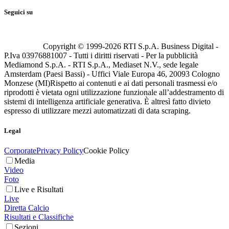
Seguici su
Copyright © 1999-
2026
RTI S.p.A. Business Digital -
P.Iva 03976881007 - Tutti i diritti riservati - Per la pubblicità
Mediamond S.p.A. - RTI S.p.A., Mediaset N.V., sede legale
Amsterdam (Paesi Bassi) - Uffici Viale Europa 46, 20093 Cologno
Monzese (MI)
Rispetto ai contenuti e ai dati personali trasmessi e/o
riprodotti è vietata ogni utilizzazione funzionale all’addestramento di
sistemi di intelligenza artificiale generativa. È altresì fatto divieto
espresso di utilizzare mezzi automatizzati di data scraping.
Legal
Corporate
Privacy Policy
Cookie Policy
Media
Video
Foto
Live e Risultati
Live
Diretta Calcio
Risultati e Classifiche
Sezioni