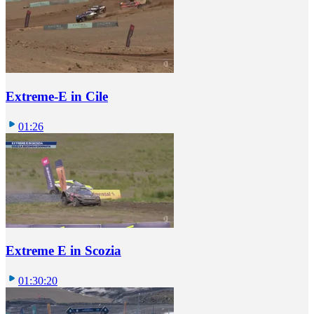
Extreme-E in Cile
01:26
Extreme E in Scozia
01:30:20