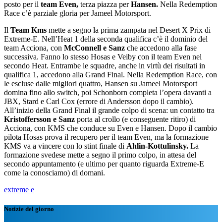
posto per il
team Even,
terza piazza per
Hansen.
Nella Redemption
Race c’è parziale gloria per Jameel Motorsport.
Il
Team Kms
mette a segno la prima zampata nel Desert X Prix di
Extreme-E. Nell’Heat 1 della seconda qualifica c’è il dominio del
team Acciona, con
McConnell e Sanz
che accedono alla fase
successiva. Fanno lo stesso Hosas e Veiby con il team Even nel
secondo Heat. Entrambe le squadre, anche in virtù dei risultati in
qualifica 1, accedono alla Grand Final. Nella Redemption Race, con
le escluse dalle migliori quattro, Hansen su Jameel Motorsport
domina fino allo switch, poi Schonborn completa l’opera davanti a
JBX, Stard e Carl Cox (errore di Andersson dopo il cambio).
All’inizio della Grand Final il grande colpo di scena: un contatto tra
Kristoffersson e Sanz
porta al crollo (e conseguente ritiro) di
Acciona, con KMS che conduce su Even e Hansen. Dopo il cambio
pilota Hosas prova il recupero per il team Even, ma la formazione
KMS va a vincere con lo stint finale di
Ahlin-Kottulinsky.
La
formazione svedese mette a segno il primo colpo, in attesa del
secondo appuntamento (e ultimo per quanto riguarda Extreme-E
come la conosciamo) di domani.
extreme e
Notizie del giorno