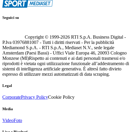
Seguici su
Copyright © 1999-
2026
RTI S.p.A. Business Digital -
P.Iva 03976881007 - Tutti i diritti riservati - Per la pubblicità
Mediamond S.p.A. - RTI S.p.A., Mediaset N.V., sede legale
Amsterdam (Paesi Bassi) - Uffici Viale Europa 46, 20093 Cologno
Monzese (MI)
Rispetto ai contenuti e ai dati personali trasmessi e/o
riprodotti è vietata ogni utilizzazione funzionale all’addestramento di
sistemi di intelligenza artificiale generativa. È altresì fatto divieto
espresso di utilizzare mezzi automatizzati di data scraping.
Legal
Corporate
Privacy Policy
Cookie Policy
Media
Video
Foto
Live e Risultati