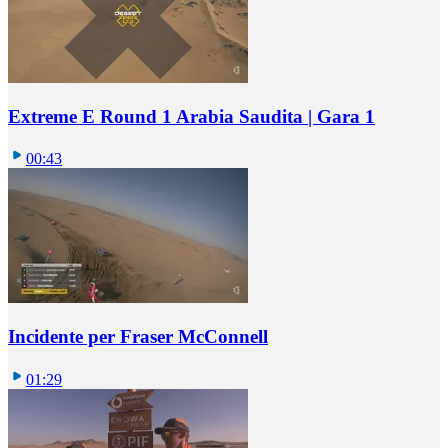
Extreme E Round 1 Arabia Saudita | Gara 1
00:43
Incidente per Fraser McConnell
01:29