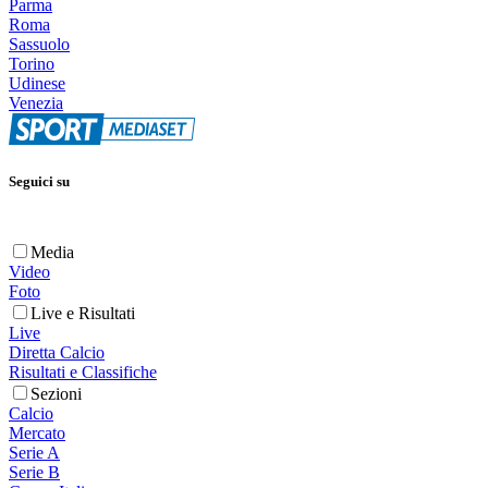
Parma
Roma
Sassuolo
Torino
Udinese
Venezia
Seguici su
Media
Video
Foto
Live e Risultati
Live
Diretta Calcio
Risultati e Classifiche
Sezioni
Calcio
Mercato
Serie A
Serie B