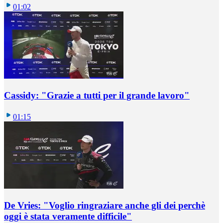
01:02
Cassidy: "Grazie a tutti per il grande lavoro"
01:15
De Vries: "Voglio ringraziare anche gli dei perchè
oggi è stata veramente difficile"