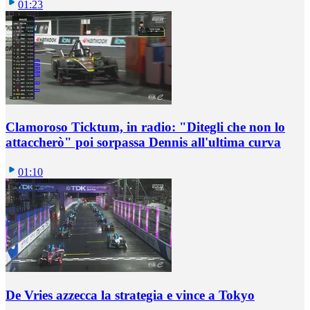
01:23
Clamoroso Ticktum, in radio: "Ditegli che non lo
attaccherò" poi sorpassa Dennis all'ultima curva
01:10
De Vries azzecca la strategia e vince a Tokyo