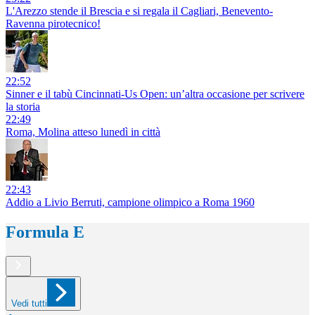
L'Arezzo stende il Brescia e si regala il Cagliari, Benevento-
Ravenna pirotecnico!
22:52
Sinner e il tabù Cincinnati-Us Open: un’altra occasione per scrivere
la storia
22:49
Roma, Molina atteso lunedì in città
22:43
Addio a Livio Berruti, campione olimpico a Roma 1960
Formula E
Vedi tutti