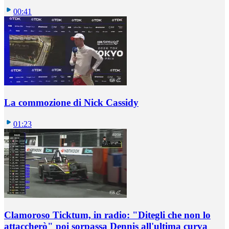
00:41
La commozione di Nick Cassidy
01:23
Clamoroso Ticktum, in radio: "Ditegli che non lo
attaccherò" poi sorpassa Dennis all'ultima curva