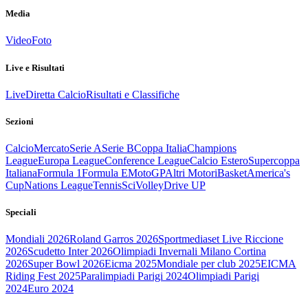
Media
Video
Foto
Live e Risultati
Live
Diretta Calcio
Risultati e Classifiche
Sezioni
Calcio
Mercato
Serie A
Serie B
Coppa Italia
Champions
League
Europa League
Conference League
Calcio Estero
Supercoppa
Italiana
Formula 1
Formula E
MotoGP
Altri Motori
Basket
America's
Cup
Nations League
Tennis
Sci
Volley
Drive UP
Speciali
Mondiali 2026
Roland Garros 2026
Sportmediaset Live Riccione
2026
Scudetto Inter 2026
Olimpiadi Invernali Milano Cortina
2026
Super Bowl 2026
Eicma 2025
Mondiale per club 2025
EICMA
Riding Fest 2025
Paralimpiadi Parigi 2024
Olimpiadi Parigi
2024
Euro 2024