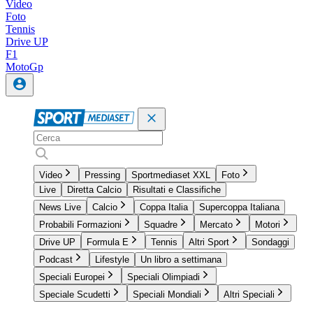
Video
Foto
Tennis
Drive UP
F1
MotoGp
Video
Pressing
Sportmediaset XXL
Foto
Live
Diretta Calcio
Risultati e Classifiche
News Live
Calcio
Coppa Italia
Supercoppa Italiana
Probabili Formazioni
Squadre
Mercato
Motori
Drive UP
Formula E
Tennis
Altri Sport
Sondaggi
Podcast
Lifestyle
Un libro a settimana
Speciali Europei
Speciali Olimpiadi
Speciale Scudetti
Speciali Mondiali
Altri Speciali