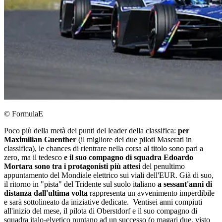
© FormulaE
Poco più della metà dei punti del leader della classifica:
per
Maximilian Guenther
(il migliore dei due piloti Maserati in
classifica), le chances di rientrare nella corsa al titolo sono pari a
zero, ma il tedesco
e il suo compagno di squadra Edoardo
Mortara sono tra i protagonisti più attesi
del penultimo
appuntamento del Mondiale elettrico sui viali dell'EUR. Già di suo,
il ritorno in "pista" del Tridente sul suolo italiano
a sessant'anni di
distanza dall'ultima volta
rappresenta un avvenimento imperdibile
e sarà sottolineato da iniziative dedicate. Ventisei anni compiuti
all'inizio del mese, il pilota di Oberstdorf e il suo compagno di
squadra italo-elvetico puntano ad un successo (o magari due, visto