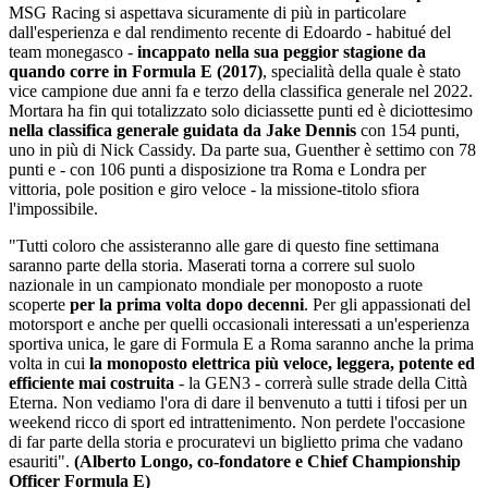
MSG Racing si aspettava sicuramente di più in particolare
dall'esperienza e dal rendimento recente di Edoardo - habitué del
team monegasco -
incappato nella sua peggior stagione da
quando corre in Formula E (2017)
, specialità della quale è stato
vice campione due anni fa e terzo della classifica generale nel 2022.
Mortara ha fin qui totalizzato solo diciassette punti ed è diciottesimo
nella classifica generale guidata da Jake Dennis
con 154 punti,
uno in più di Nick Cassidy. Da parte sua, Guenther è settimo con 78
punti e - con 106 punti a disposizione tra Roma e Londra per
vittoria, pole position e giro veloce - la missione-titolo sfiora
l'impossibile.
"Tutti coloro che assisteranno alle gare di questo fine settimana
saranno parte della storia. Maserati torna a correre sul suolo
nazionale in un campionato mondiale per monoposto a ruote
scoperte
per la prima volta dopo decenni
. Per gli appassionati del
motorsport e anche per quelli occasionali interessati a un'esperienza
sportiva unica, le gare di Formula E a Roma saranno anche la prima
volta in cui
la monoposto elettrica più veloce, leggera, potente ed
efficiente mai costruita
- la GEN3 - correrà sulle strade della Città
Eterna. Non vediamo l'ora di dare il benvenuto a tutti i tifosi per un
weekend ricco di sport ed intrattenimento. Non perdete l'occasione
di far parte della storia e procuratevi un biglietto prima che vadano
esauriti".
(Alberto Longo, co-fondatore e Chief Championship
Officer Formula E)