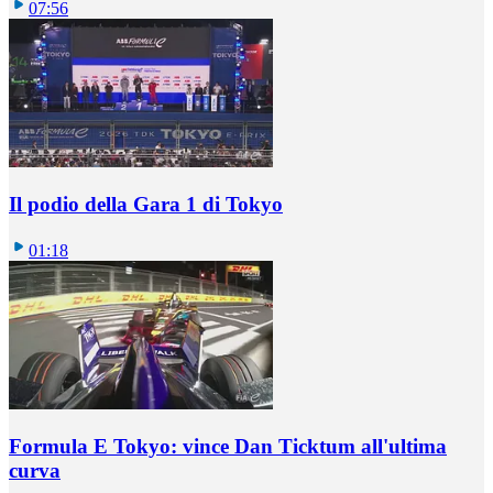
07:56
Il podio della Gara 1 di Tokyo
01:18
Formula E Tokyo: vince Dan Ticktum all'ultima
curva