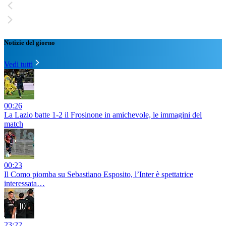
Notizie del giorno
Vedi tutti
00:26
La Lazio batte 1-2 il Frosinone in amichevole, le immagini del
match
00:23
Il Como piomba su Sebastiano Esposito, l’Inter è spettatrice
interessata…
23:22