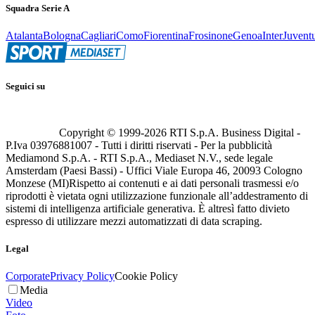
Squadra Serie A
Atalanta
Bologna
Cagliari
Como
Fiorentina
Frosinone
Genoa
Inter
Juvent
Seguici su
Copyright © 1999-
2026
RTI S.p.A. Business Digital -
P.Iva 03976881007 - Tutti i diritti riservati - Per la pubblicità
Mediamond S.p.A. - RTI S.p.A., Mediaset N.V., sede legale
Amsterdam (Paesi Bassi) - Uffici Viale Europa 46, 20093 Cologno
Monzese (MI)
Rispetto ai contenuti e ai dati personali trasmessi e/o
riprodotti è vietata ogni utilizzazione funzionale all’addestramento di
sistemi di intelligenza artificiale generativa. È altresì fatto divieto
espresso di utilizzare mezzi automatizzati di data scraping.
Legal
Corporate
Privacy Policy
Cookie Policy
Media
Video