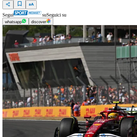
Segui
su
Seguici su
whatsapp
discover