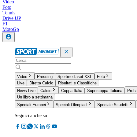
Video
Foto
Tennis
Drive UP
F1
MotoGp
Video
Pressing
Sportmediaset XXL
Foto
Live
Diretta Calcio
Risultati e Classifiche
News Live
Calcio
Coppa Italia
Supercoppa Italiana
Proba
Un libro a settimana
Speciali Europei
Speciali Olimpiadi
Speciale Scudetti
Seguici anche su