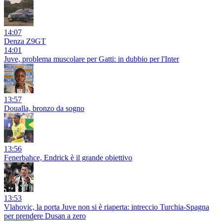
14:07
Denza Z9GT
14:01
Juve, problema muscolare per Gatti: in dubbio per l'Inter
13:57
Doualla, bronzo da sogno
13:56
Fenerbahce, Endrick è il grande obiettivo
13:53
Vlahovic, la porta Juve non si è riaperta: intreccio Turchia-Spagna
per prendere Dusan a zero