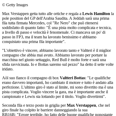
© Getty Images
Max Verstappen getta tutto alle ortiche e regala a
Lewis Hamilton
la
pole position del GP dell'Arabia Saudita. A Jeddah sarà una prima
fila tutta firmata Mercedes, col "Re Nero" che può ritenersi
soddisfatto di quanto fatto: "È una pista molto complicata e tecnica,
a livello di passo e velocità è fenomenale. Ci mancava un po' di
passo in FP3, ma il team ha lavorato benissimo e abbiamo
conquistato una prima fila importante".
"L'obiettivo è vincere, abbiamo lavorato tanto e Valtteri è il miglior
compagno che abbia mai avuto. Abbiamo lavorato per portare la
macchina nel giusto settaggio, Red Bull è molto forte e sarà una
sfida ravvicinata. Io e Bottas saremo sul pezzo" ha detto il sette volte
iridato.
Aòl suo fianco il compagno di box
Valtteri Bottas
: "Le qualifiche
erano davvero importanti, ho cambiato il motore e tutto è andato alla
perfezione. L'ultimo giro è stato al limite, mi sono divertito ma è una
pista complicata. Voglio vincere la gara, ma è importante anche il
campionato e Lewis sta lottando per il titolo. Voglio divertirmi".
Seconda fila e terzo posto in griglia per
Max Verstappen
, che nel
giro finale ha colpito le barriere danneggiando la sua
RB16B: "Errore terribile, ho fatto delle buone qualifiche nonostante