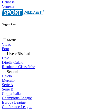
Udinese
Venezia
Seguici su
Media
Video
Foto
Live e Risultati
Live
Diretta Calcio
Risultati e Classifiche
Sezioni
Calcio
Mercato
Serie A
Serie B
Coppa Italia
Champions League
Europa League
Conference League