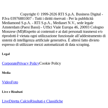
Copyright © 1999-
2026
RTI S.p.A. Business Digital -
P.Iva 03976881007 - Tutti i diritti riservati - Per la pubblicità
Mediamond S.p.A. - RTI S.p.A., Mediaset N.V., sede legale
Amsterdam (Paesi Bassi) - Uffici Viale Europa 46, 20093 Cologno
Monzese (MI)
Rispetto ai contenuti e ai dati personali trasmessi e/o
riprodotti è vietata ogni utilizzazione funzionale all’addestramento di
sistemi di intelligenza artificiale generativa. È altresì fatto divieto
espresso di utilizzare mezzi automatizzati di data scraping.
Legal
Corporate
Privacy Policy
Cookie Policy
Media
Video
Foto
Live e Risultati
Live
Diretta Calcio
Risultati e Classifiche