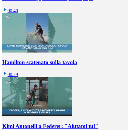
00:40
Hamilton scatenato sulla tavola
00:29
Kimi Antonelli a Federer: "Aiutami tu!"