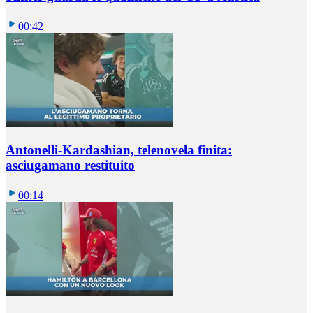
00:42
Antonelli-Kardashian, telenovela finita:
asciugamano restituito
00:14