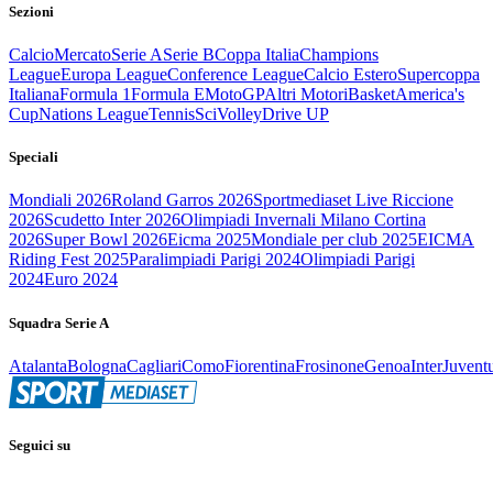
Sezioni
Calcio
Mercato
Serie A
Serie B
Coppa Italia
Champions
League
Europa League
Conference League
Calcio Estero
Supercoppa
Italiana
Formula 1
Formula E
MotoGP
Altri Motori
Basket
America's
Cup
Nations League
Tennis
Sci
Volley
Drive UP
Speciali
Mondiali 2026
Roland Garros 2026
Sportmediaset Live Riccione
2026
Scudetto Inter 2026
Olimpiadi Invernali Milano Cortina
2026
Super Bowl 2026
Eicma 2025
Mondiale per club 2025
EICMA
Riding Fest 2025
Paralimpiadi Parigi 2024
Olimpiadi Parigi
2024
Euro 2024
Squadra Serie A
Atalanta
Bologna
Cagliari
Como
Fiorentina
Frosinone
Genoa
Inter
Juvent
Seguici su