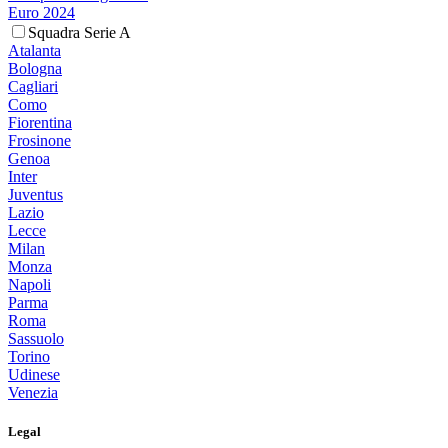
Euro 2024
Squadra Serie A
Atalanta
Bologna
Cagliari
Como
Fiorentina
Frosinone
Genoa
Inter
Juventus
Lazio
Lecce
Milan
Monza
Napoli
Parma
Roma
Sassuolo
Torino
Udinese
Venezia
Legal