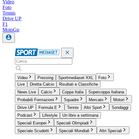
Video
Foto
Tennis
Drive UP
F1
MotoGp
Video
Pressing
Sportmediaset XXL
Foto
Live
Diretta Calcio
Risultati e Classifiche
News Live
Calcio
Coppa Italia
Supercoppa Italiana
Probabili Formazioni
Squadre
Mercato
Motori
Drive UP
Formula E
Tennis
Altri Sport
Sondaggi
Podcast
Lifestyle
Un libro a settimana
Speciali Europei
Speciali Olimpiadi
Speciale Scudetti
Speciali Mondiali
Altri Speciali