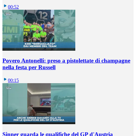
00:52
Povero Antonelli: preso a pistolettate di champagne
nella festa per Russell
00:15
Sinner guarda le qualifiche del GP d'Austria