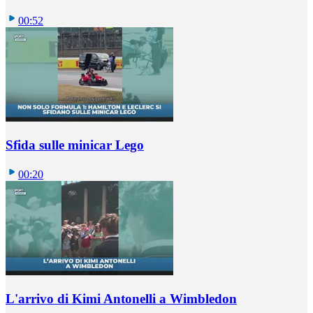
00:52
Sfida sulle minicar Lego
00:20
L'arrivo di Kimi Antonelli a Wimbledon