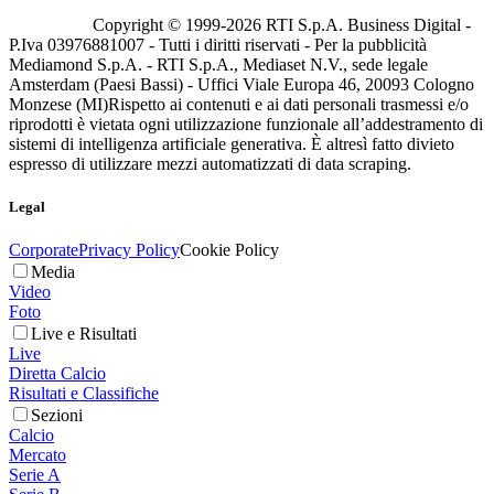
Copyright © 1999-
2026
RTI S.p.A. Business Digital -
P.Iva 03976881007 - Tutti i diritti riservati - Per la pubblicità
Mediamond S.p.A. - RTI S.p.A., Mediaset N.V., sede legale
Amsterdam (Paesi Bassi) - Uffici Viale Europa 46, 20093 Cologno
Monzese (MI)
Rispetto ai contenuti e ai dati personali trasmessi e/o
riprodotti è vietata ogni utilizzazione funzionale all’addestramento di
sistemi di intelligenza artificiale generativa. È altresì fatto divieto
espresso di utilizzare mezzi automatizzati di data scraping.
Legal
Corporate
Privacy Policy
Cookie Policy
Media
Video
Foto
Live e Risultati
Live
Diretta Calcio
Risultati e Classifiche
Sezioni
Calcio
Mercato
Serie A