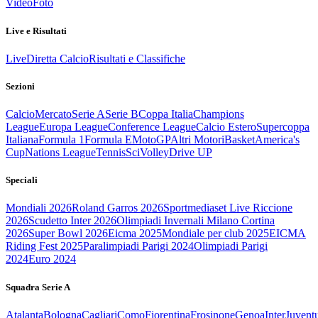
Video
Foto
Live e Risultati
Live
Diretta Calcio
Risultati e Classifiche
Sezioni
Calcio
Mercato
Serie A
Serie B
Coppa Italia
Champions
League
Europa League
Conference League
Calcio Estero
Supercoppa
Italiana
Formula 1
Formula E
MotoGP
Altri Motori
Basket
America's
Cup
Nations League
Tennis
Sci
Volley
Drive UP
Speciali
Mondiali 2026
Roland Garros 2026
Sportmediaset Live Riccione
2026
Scudetto Inter 2026
Olimpiadi Invernali Milano Cortina
2026
Super Bowl 2026
Eicma 2025
Mondiale per club 2025
EICMA
Riding Fest 2025
Paralimpiadi Parigi 2024
Olimpiadi Parigi
2024
Euro 2024
Squadra Serie A
Atalanta
Bologna
Cagliari
Como
Fiorentina
Frosinone
Genoa
Inter
Juvent