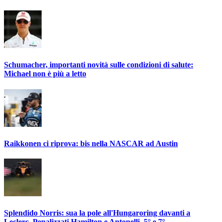
Schumacher, importanti novità sulle condizioni di salute:
Michael non è più a letto
Raikkonen ci riprova: bis nella NASCAR ad Austin
Splendido Norris: sua la pole all'Hungaroring davanti a
Leclerc. Penalizzati Hamilton e Antonelli, 5° e 7°