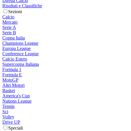
Diretta Calcio
Risultati e Classifiche
Sezioni
Calcio
Mercato
Serie A
Serie B
Coppa Italia
Champions League
Europa League
Conference League
Calcio Estero
Supercoppa Italiana
Formula 1
Formula E
MotoGP
Altri Motori
Basket
America's Cup
Nations League
Tennis
Sci
Volley
Drive UP
Speciali