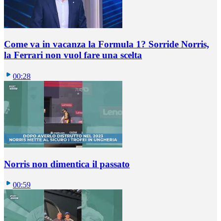
Come va in vacanza la Formula 1? Sorride Norris,
la Ferrari non vuol fare una scelta
00:28
Norris non dimentica il passato
00:59