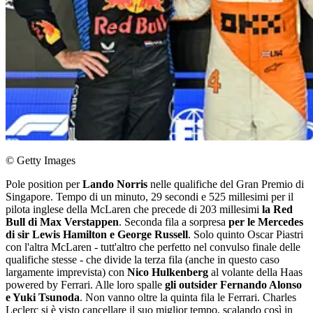
© Getty Images
Pole position per
Lando Norris
nelle qualifiche del Gran Premio di
Singapore. Tempo di un minuto, 29 secondi e 525 millesimi per il
pilota inglese della McLaren che precede di 203 millesimi
la Red
Bull di Max Verstappen
. Seconda fila a sorpresa
per le Mercedes
di sir Lewis Hamilton e George Russell
. Solo quinto Oscar Piastri
con l'altra McLaren - tutt'altro che perfetto nel convulso finale delle
qualifiche stesse - che divide la terza fila (anche in questo caso
largamente imprevista) con
Nico Hulkenberg
al volante della Haas
powered by Ferrari. Alle loro spalle
gli outsider Fernando Alonso
e Yuki Tsunoda
. Non vanno oltre la quinta fila le Ferrari. Charles
Leclerc si è visto cancellare il suo miglior tempo, scalando così in