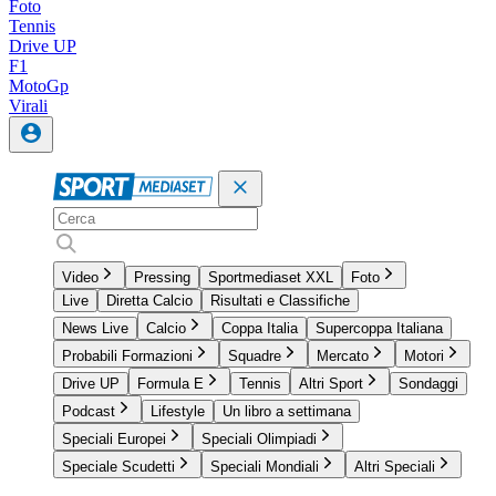
Foto
Tennis
Drive UP
F1
MotoGp
Virali
Video
Pressing
Sportmediaset XXL
Foto
Live
Diretta Calcio
Risultati e Classifiche
News Live
Calcio
Coppa Italia
Supercoppa Italiana
Probabili Formazioni
Squadre
Mercato
Motori
Drive UP
Formula E
Tennis
Altri Sport
Sondaggi
Podcast
Lifestyle
Un libro a settimana
Speciali Europei
Speciali Olimpiadi
Speciale Scudetti
Speciali Mondiali
Altri Speciali