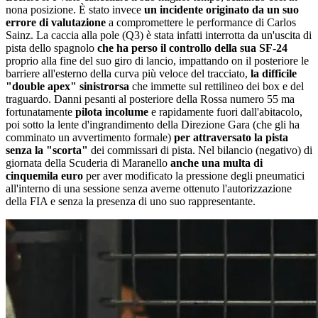
nona posizione. È stato invece
un incidente originato da un suo
errore di valutazione
a compromettere le performance di Carlos
Sainz. La caccia alla pole (Q3) è stata infatti interrotta da un'uscita di
pista dello spagnolo
che ha perso il controllo della sua SF-24
proprio alla fine del suo giro di lancio, impattando on il posteriore le
barriere all'esterno della curva più veloce del tracciato,
la difficile
"double apex" sinistrorsa
che immette sul rettilineo dei box e del
traguardo. Danni pesanti al posteriore della Rossa numero 55 ma
fortunatamente
pilota incolume
e rapidamente fuori dall'abitacolo,
poi sotto la lente d'ingrandimento della Direzione Gara (che gli ha
comminato un avvertimento formale)
per attraversato la pista
senza la "scorta"
dei commissari di pista. Nel bilancio (negativo) di
giornata della Scuderia di Maranello
anche una multa di
cinquemila euro
per aver modificato la pressione degli pneumatici
all'interno di una sessione senza averne ottenuto l'autorizzazione
della FIA e senza la presenza di uno suo rappresentante.