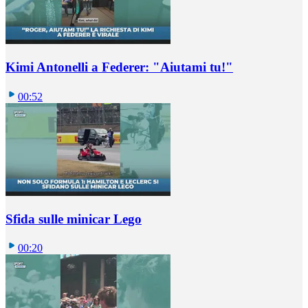
Kimi Antonelli a Federer: "Aiutami tu!"
00:52
Sfida sulle minicar Lego
00:20