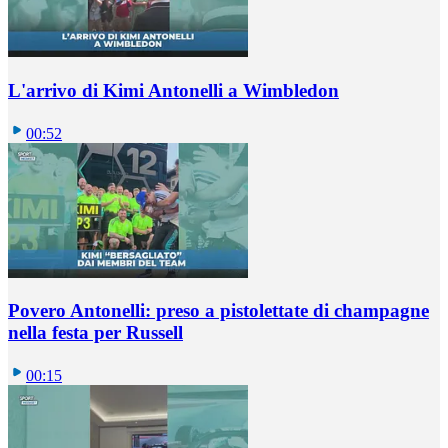
L'arrivo di Kimi Antonelli a Wimbledon
00:52
Povero Antonelli: preso a pistolettate di champagne
nella festa per Russell
00:15