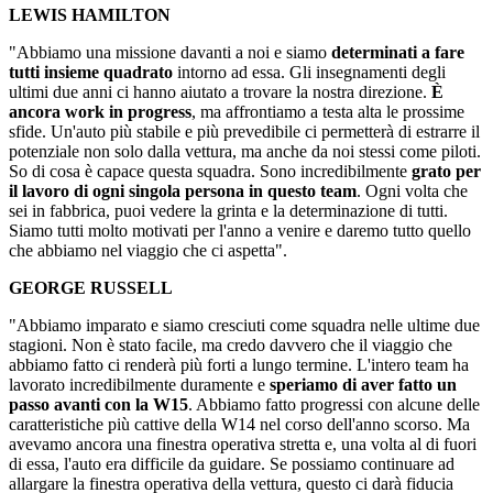
LEWIS HAMILTON
"Abbiamo una missione davanti a noi e siamo
determinati a fare
tutti insieme quadrato
intorno ad essa. Gli insegnamenti degli
ultimi due anni ci hanno aiutato a trovare la nostra direzione.
È
ancora work in progress
, ma affrontiamo a testa alta le prossime
sfide. Un'auto più stabile e più prevedibile ci permetterà di estrarre il
potenziale non solo dalla vettura, ma anche da noi stessi come piloti.
So di cosa è capace questa squadra. Sono incredibilmente
grato per
il lavoro di ogni singola persona in questo team
. Ogni volta che
sei in fabbrica, puoi vedere la grinta e la determinazione di tutti.
Siamo tutti molto motivati per l'anno a venire e daremo tutto quello
che abbiamo nel viaggio che ci aspetta".
GEORGE RUSSELL
"Abbiamo imparato e siamo cresciuti come squadra nelle ultime due
stagioni. Non è stato facile, ma credo davvero che il viaggio che
abbiamo fatto ci renderà più forti a lungo termine. L'intero team ha
lavorato incredibilmente duramente e
speriamo di aver fatto un
passo avanti con la W15
. Abbiamo fatto progressi con alcune delle
caratteristiche più cattive della W14 nel corso dell'anno scorso. Ma
avevamo ancora una finestra operativa stretta e, una volta al di fuori
di essa, l'auto era difficile da guidare. Se possiamo continuare ad
allargare la finestra operativa della vettura, questo ci darà fiducia