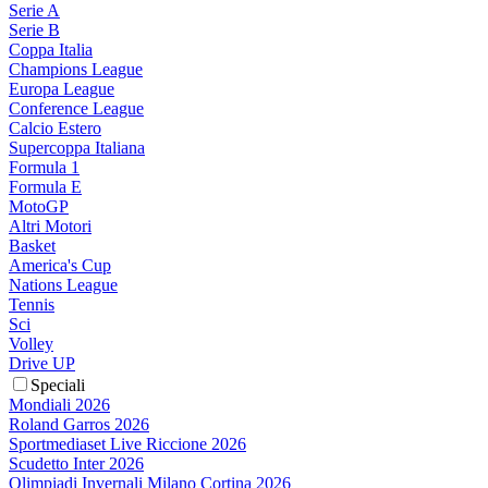
Serie A
Serie B
Coppa Italia
Champions League
Europa League
Conference League
Calcio Estero
Supercoppa Italiana
Formula 1
Formula E
MotoGP
Altri Motori
Basket
America's Cup
Nations League
Tennis
Sci
Volley
Drive UP
Speciali
Mondiali 2026
Roland Garros 2026
Sportmediaset Live Riccione 2026
Scudetto Inter 2026
Olimpiadi Invernali Milano Cortina 2026