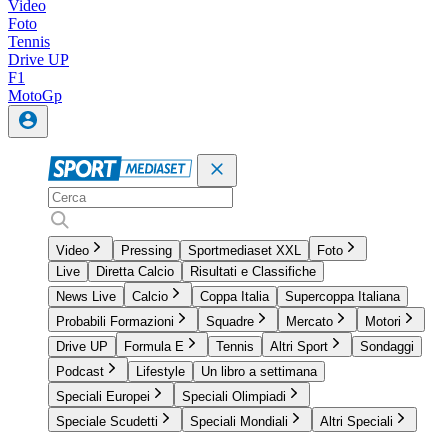
Video
Foto
Tennis
Drive UP
F1
MotoGp
Video
Pressing
Sportmediaset XXL
Foto
Live
Diretta Calcio
Risultati e Classifiche
News Live
Calcio
Coppa Italia
Supercoppa Italiana
Probabili Formazioni
Squadre
Mercato
Motori
Drive UP
Formula E
Tennis
Altri Sport
Sondaggi
Podcast
Lifestyle
Un libro a settimana
Speciali Europei
Speciali Olimpiadi
Speciale Scudetti
Speciali Mondiali
Altri Speciali