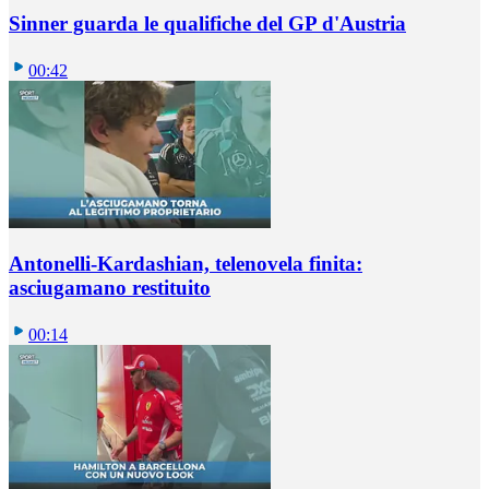
Sinner guarda le qualifiche del GP d'Austria
00:42
Antonelli-Kardashian, telenovela finita:
asciugamano restituito
00:14