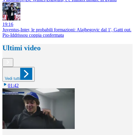
19:16
Juventus-Inter, le probabili formazioni: Alajbegovic dal 1', Gatti out.
Pio-Iddrissou coppia confermata
Ultimi video
Vedi tutti
01:42