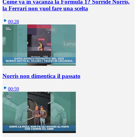
Come va in vacanza la Formula 1? Sorride Norris,
la Ferrari non vuol fare una scelta
00:28
Norris non dimentica il passato
00:59