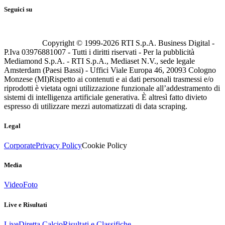
Seguici su
Copyright © 1999-
2026
RTI S.p.A. Business Digital -
P.Iva 03976881007 - Tutti i diritti riservati - Per la pubblicità
Mediamond S.p.A. - RTI S.p.A., Mediaset N.V., sede legale
Amsterdam (Paesi Bassi) - Uffici Viale Europa 46, 20093 Cologno
Monzese (MI)
Rispetto ai contenuti e ai dati personali trasmessi e/o
riprodotti è vietata ogni utilizzazione funzionale all’addestramento di
sistemi di intelligenza artificiale generativa. È altresì fatto divieto
espresso di utilizzare mezzi automatizzati di data scraping.
Legal
Corporate
Privacy Policy
Cookie Policy
Media
Video
Foto
Live e Risultati
Live
Diretta Calcio
Risultati e Classifiche