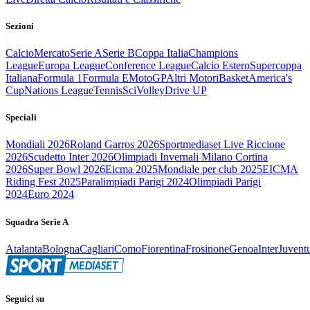
Sezioni
Calcio
Mercato
Serie A
Serie B
Coppa Italia
Champions
League
Europa League
Conference League
Calcio Estero
Supercoppa
Italiana
Formula 1
Formula E
MotoGP
Altri Motori
Basket
America's
Cup
Nations League
Tennis
Sci
Volley
Drive UP
Speciali
Mondiali 2026
Roland Garros 2026
Sportmediaset Live Riccione
2026
Scudetto Inter 2026
Olimpiadi Invernali Milano Cortina
2026
Super Bowl 2026
Eicma 2025
Mondiale per club 2025
EICMA
Riding Fest 2025
Paralimpiadi Parigi 2024
Olimpiadi Parigi
2024
Euro 2024
Squadra Serie A
Atalanta
Bologna
Cagliari
Como
Fiorentina
Frosinone
Genoa
Inter
Juvent
Seguici su