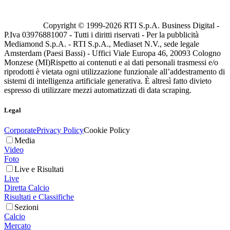
Copyright © 1999-
2026
RTI S.p.A. Business Digital -
P.Iva 03976881007 - Tutti i diritti riservati - Per la pubblicità
Mediamond S.p.A. - RTI S.p.A., Mediaset N.V., sede legale
Amsterdam (Paesi Bassi) - Uffici Viale Europa 46, 20093 Cologno
Monzese (MI)
Rispetto ai contenuti e ai dati personali trasmessi e/o
riprodotti è vietata ogni utilizzazione funzionale all’addestramento di
sistemi di intelligenza artificiale generativa. È altresì fatto divieto
espresso di utilizzare mezzi automatizzati di data scraping.
Legal
Corporate
Privacy Policy
Cookie Policy
Media
Video
Foto
Live e Risultati
Live
Diretta Calcio
Risultati e Classifiche
Sezioni
Calcio
Mercato