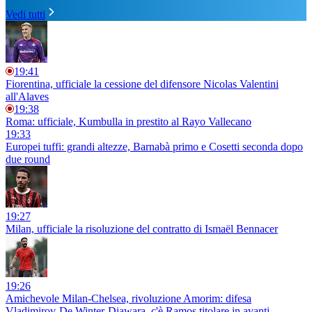
Vedi tutti
19:41
Fiorentina, ufficiale la cessione del difensore Nicolas Valentini
all'Alaves
19:38
Roma: ufficiale, Kumbulla in prestito al Rayo Vallecano
19:33
Europei tuffi: grandi altezze, Barnabà primo e Cosetti seconda dopo
due round
19:27
Milan, ufficiale la risoluzione del contratto di Ismaël Bennacer
19:26
Amichevole Milan-Chelsea, rivoluzione Amorim: difesa
Vladimirov-De Winter-Diawara, c'è Ramos titolare in avanti