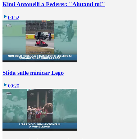
Kimi Antonelli a Federer: "Aiutami tu!"
00:52
Sfida sulle minicar Lego
00:20