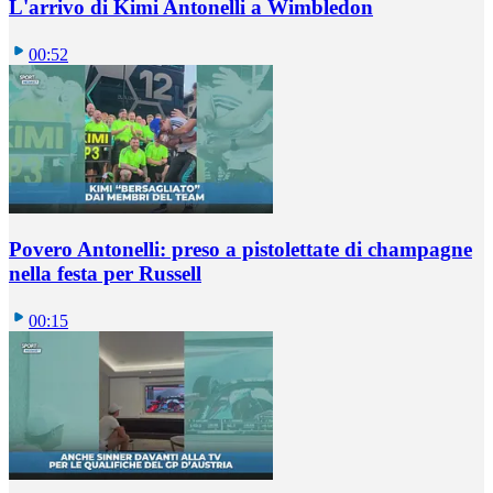
L'arrivo di Kimi Antonelli a Wimbledon
00:52
Povero Antonelli: preso a pistolettate di champagne
nella festa per Russell
00:15