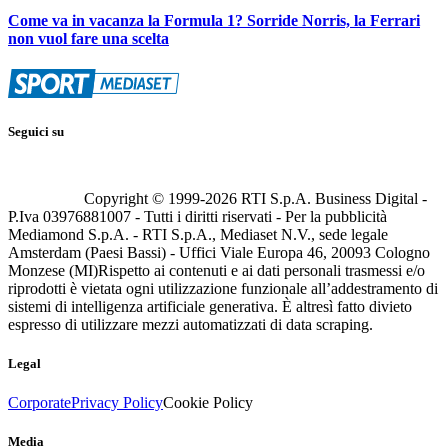
Come va in vacanza la Formula 1? Sorride Norris, la Ferrari
non vuol fare una scelta
Seguici su
Copyright © 1999-
2026
RTI S.p.A. Business Digital -
P.Iva 03976881007 - Tutti i diritti riservati - Per la pubblicità
Mediamond S.p.A. - RTI S.p.A., Mediaset N.V., sede legale
Amsterdam (Paesi Bassi) - Uffici Viale Europa 46, 20093 Cologno
Monzese (MI)
Rispetto ai contenuti e ai dati personali trasmessi e/o
riprodotti è vietata ogni utilizzazione funzionale all’addestramento di
sistemi di intelligenza artificiale generativa. È altresì fatto divieto
espresso di utilizzare mezzi automatizzati di data scraping.
Legal
Corporate
Privacy Policy
Cookie Policy
Media