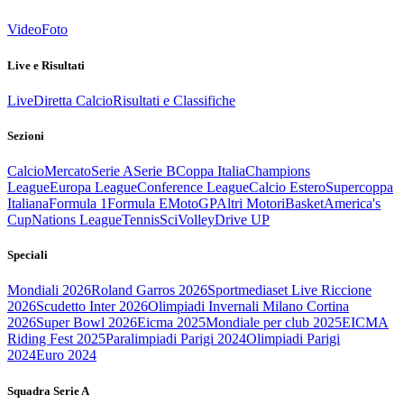
Video
Foto
Live e Risultati
Live
Diretta Calcio
Risultati e Classifiche
Sezioni
Calcio
Mercato
Serie A
Serie B
Coppa Italia
Champions
League
Europa League
Conference League
Calcio Estero
Supercoppa
Italiana
Formula 1
Formula E
MotoGP
Altri Motori
Basket
America's
Cup
Nations League
Tennis
Sci
Volley
Drive UP
Speciali
Mondiali 2026
Roland Garros 2026
Sportmediaset Live Riccione
2026
Scudetto Inter 2026
Olimpiadi Invernali Milano Cortina
2026
Super Bowl 2026
Eicma 2025
Mondiale per club 2025
EICMA
Riding Fest 2025
Paralimpiadi Parigi 2024
Olimpiadi Parigi
2024
Euro 2024
Squadra Serie A