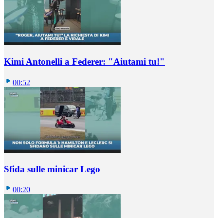
Kimi Antonelli a Federer: "Aiutami tu!"
00:52
Sfida sulle minicar Lego
00:20