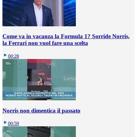
Come va in vacanza la Formula 1? Sorride Norris,
la Ferrari non vuol fare una scelta
00:28
Norris non dimentica il passato
00:59