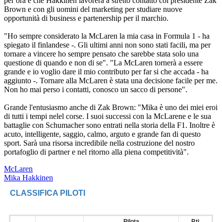
per ora è che Hakkinen lavorerà a stretto contatto col presidente Zak
Brown e con gli uomini del marketing per studiare nuove
opportunità di business e partenership per il marchio.
"Ho sempre considerato la McLaren la mia casa in Formula 1 - ha
spiegato il finlandese -. Gli ultimi anni non sono stati facili, ma per
tornare a vincere ho sempre pensato che sarebbe stata solo una
questione di quando e non di se". "La McLaren tornerà a essere
grande e io voglio dare il mio contributo per far si che accada - ha
aggiunto -. Tornare alla McLaren è stata una decisione facile per me.
Non ho mai perso i contatti, conosco un sacco di persone".
Grande l'entusiasmo anche di Zak Brown: "Mika è uno dei miei eroi
di tutti i tempi nelel corse. I suoi successi con la McLarene e le sua
battaglie con Schumacher sono entrati nella storia della F1. Inoltre è
acuto, intelligente, saggio, calmo, arguto e grande fan di questo
sport. Sarà una risorsa incredibile nella costruzione del nostro
portafoglio di partner e nel ritorno alla piena competitività".
McLaren
Mika Hakkinen