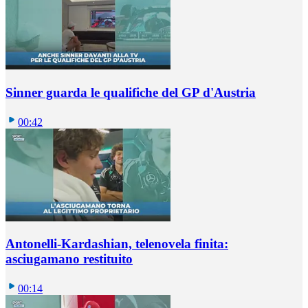
Sinner guarda le qualifiche del GP d'Austria
00:42
Antonelli-Kardashian, telenovela finita:
asciugamano restituito
00:14