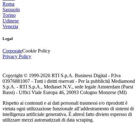
Roma
Sassuolo
Torino
Udinese
Venezia
Legal
Corporate
Cookie Policy
Privacy Policy
Copyright © 1999-
2026
RTI S.p.A. Business Digital - P.Iva
03976881007 - Tutti i diritti riservati - Per la pubblicità Mediamond
S.p.A. - RTI S.p.A., Mediaset N.V., sede legale Amsterdam (Paesi
Bassi) - Uffici Viale Europa 46, 20093 Cologno Monzese (MI)
Rispetto ai contenuti e ai dati personali trasmessi e/o riprodotti è
vietata ogni utilizzazione funzionale all’addestramento di sistemi di
intelligenza artificiale generativa. È altresì fatto divieto espresso di
utilizzare mezzi automatizzati di data scraping.