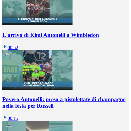
L'arrivo di Kimi Antonelli a Wimbledon
00:52
Povero Antonelli: preso a pistolettate di champagne
nella festa per Russell
00:15