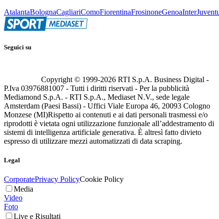
Atalanta
Bologna
Cagliari
Como
Fiorentina
Frosinone
Genoa
Inter
Juvent
Seguici su
Copyright © 1999-
2026
RTI S.p.A. Business Digital -
P.Iva 03976881007 - Tutti i diritti riservati - Per la pubblicità
Mediamond S.p.A. - RTI S.p.A., Mediaset N.V., sede legale
Amsterdam (Paesi Bassi) - Uffici Viale Europa 46, 20093 Cologno
Monzese (MI)
Rispetto ai contenuti e ai dati personali trasmessi e/o
riprodotti è vietata ogni utilizzazione funzionale all’addestramento di
sistemi di intelligenza artificiale generativa. È altresì fatto divieto
espresso di utilizzare mezzi automatizzati di data scraping.
Legal
Corporate
Privacy Policy
Cookie Policy
Media
Video
Foto
Live e Risultati