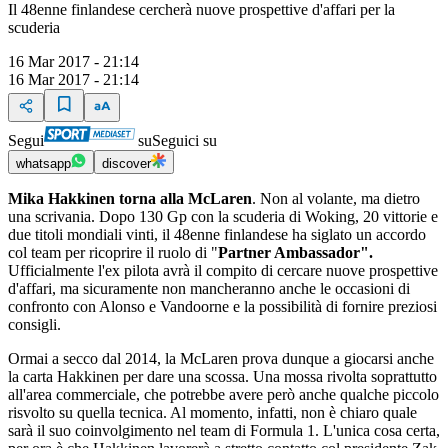
Il 48enne finlandese cercherà nuove prospettive d'affari per la
scuderia
16 Mar 2017 - 21:14
16 Mar 2017 - 21:14
Segui
su
Seguici su
whatsapp
discover
Mika Hakkinen torna alla McLaren
. Non al volante, ma dietro
una scrivania. Dopo 130 Gp con la scuderia di Woking, 20 vittorie e
due titoli mondiali vinti, il 48enne finlandese ha siglato un accordo
col team per ricoprire il ruolo di "
Partner Ambassador".
Ufficialmente l'ex pilota avrà il compito di cercare nuove prospettive
d'affari, ma sicuramente non mancheranno anche le occasioni di
confronto con Alonso e Vandoorne e la possibilità di fornire preziosi
consigli.
Ormai a secco dal 2014, la McLaren prova dunque a giocarsi anche
la carta Hakkinen per dare una scossa. Una mossa rivolta soprattutto
all'area commerciale, che potrebbe avere però anche qualche piccolo
risvolto su quella tecnica. Al momento, infatti, non è chiaro quale
sarà il suo coinvolgimento nel team di Formula 1. L'unica cosa certa,