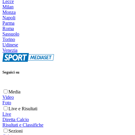
Lecce
Milan
Monza
Napoli
Parma
Roma
Sassuolo
Torino
Udinese
Venezia
Seguici su
Media
Video
Foto
Live e Risultati
Live
Diretta Calcio
Risultati e Classifiche
Sezioni