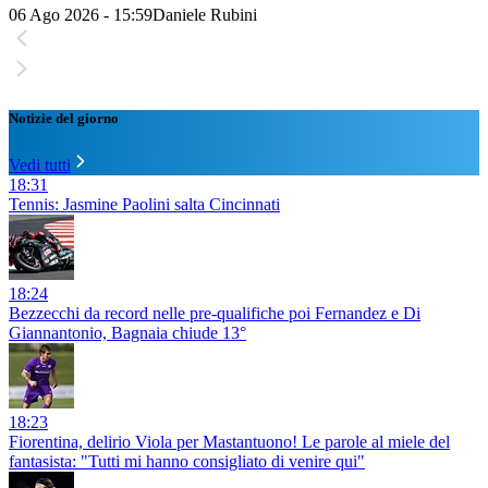
06 Ago 2026 - 15:59
Daniele Rubini
Notizie del giorno
Vedi tutti
18:31
Tennis: Jasmine Paolini salta Cincinnati
18:24
Bezzecchi da record nelle pre-qualifiche poi Fernandez e Di
Giannantonio, Bagnaia chiude 13°
18:23
Fiorentina, delirio Viola per Mastantuono! Le parole al miele del
fantasista: "Tutti mi hanno consigliato di venire qui"