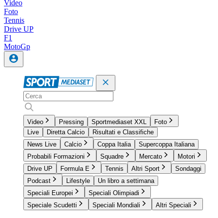
Video
Foto
Tennis
Drive UP
F1
MotoGp
Video
Pressing
Sportmediaset XXL
Foto
Live
Diretta Calcio
Risultati e Classifiche
News Live
Calcio
Coppa Italia
Supercoppa Italiana
Probabili Formazioni
Squadre
Mercato
Motori
Drive UP
Formula E
Tennis
Altri Sport
Sondaggi
Podcast
Lifestyle
Un libro a settimana
Speciali Europei
Speciali Olimpiadi
Speciale Scudetti
Speciali Mondiali
Altri Speciali