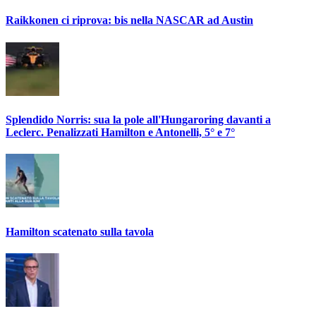
Raikkonen ci riprova: bis nella NASCAR ad Austin
Splendido Norris: sua la pole all'Hungaroring davanti a
Leclerc. Penalizzati Hamilton e Antonelli, 5° e 7°
Hamilton scatenato sulla tavola