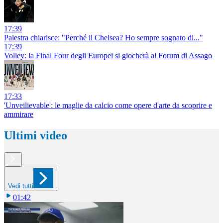
17:39
Palestra chiarisce: "Perché il Chelsea? Ho sempre sognato di..."
17:39
Volley: la Final Four degli Europei si giocherà al Forum di Assago
17:33
'Unveilievable': le maglie da calcio come opere d'arte da scoprire e
ammirare
Ultimi video
Vedi tutti
01:42