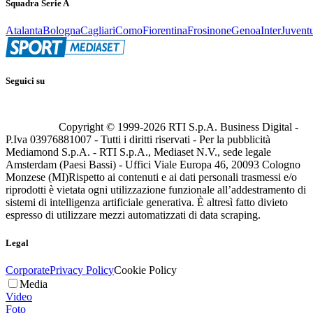
Squadra Serie A
Atalanta
Bologna
Cagliari
Como
Fiorentina
Frosinone
Genoa
Inter
Juvent
Seguici su
Copyright © 1999-
2026
RTI S.p.A. Business Digital -
P.Iva 03976881007 - Tutti i diritti riservati - Per la pubblicità
Mediamond S.p.A. - RTI S.p.A., Mediaset N.V., sede legale
Amsterdam (Paesi Bassi) - Uffici Viale Europa 46, 20093 Cologno
Monzese (MI)
Rispetto ai contenuti e ai dati personali trasmessi e/o
riprodotti è vietata ogni utilizzazione funzionale all’addestramento di
sistemi di intelligenza artificiale generativa. È altresì fatto divieto
espresso di utilizzare mezzi automatizzati di data scraping.
Legal
Corporate
Privacy Policy
Cookie Policy
Media
Video
Foto