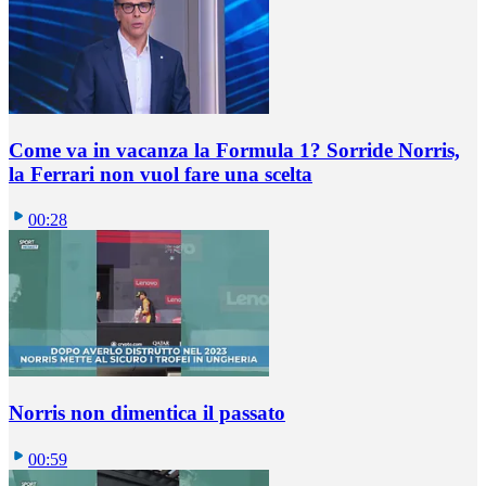
Come va in vacanza la Formula 1? Sorride Norris,
la Ferrari non vuol fare una scelta
00:28
Norris non dimentica il passato
00:59