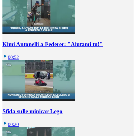
Kimi Antonelli a Federer: "Aiutami tu!"
00:52
Sfida sulle minicar Lego
00:20