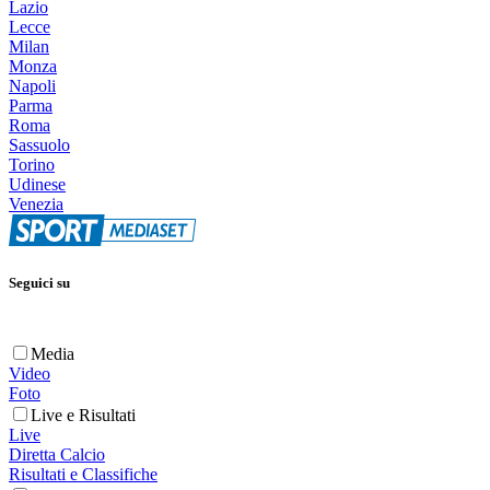
Lazio
Lecce
Milan
Monza
Napoli
Parma
Roma
Sassuolo
Torino
Udinese
Venezia
Seguici su
Media
Video
Foto
Live e Risultati
Live
Diretta Calcio
Risultati e Classifiche