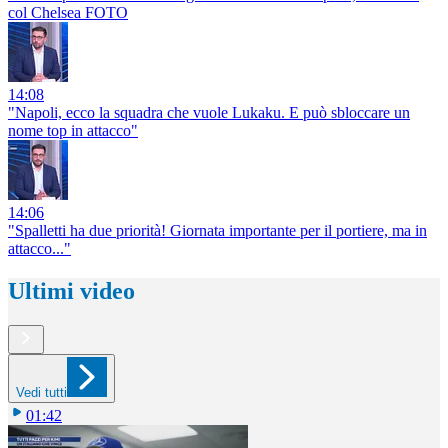
col Chelsea FOTO
14:08
"Napoli, ecco la squadra che vuole Lukaku. E può sbloccare un
nome top in attacco"
14:06
"Spalletti ha due priorità! Giornata importante per il portiere, ma in
attacco..."
Ultimi video
Vedi tutti
01:42