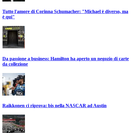
Tutto l'amore di Corinna Schumacher: "Michael è diverso, ma
è qui"
Da passione a business: Hamilton ha aperto un negozio di carte
da collezione
Raikkonen ci riprova: bis nella NASCAR ad Austin