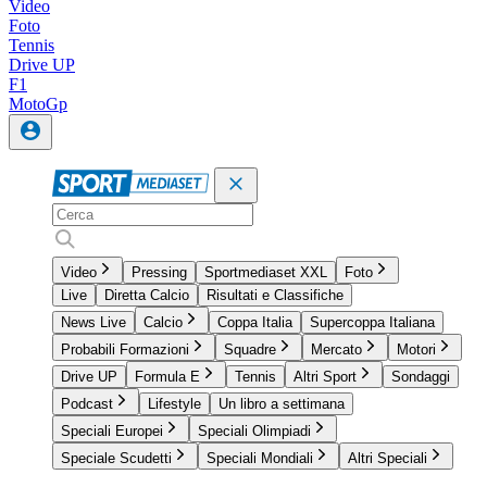
Video
Foto
Tennis
Drive UP
F1
MotoGp
Video
Pressing
Sportmediaset XXL
Foto
Live
Diretta Calcio
Risultati e Classifiche
News Live
Calcio
Coppa Italia
Supercoppa Italiana
Probabili Formazioni
Squadre
Mercato
Motori
Drive UP
Formula E
Tennis
Altri Sport
Sondaggi
Podcast
Lifestyle
Un libro a settimana
Speciali Europei
Speciali Olimpiadi
Speciale Scudetti
Speciali Mondiali
Altri Speciali