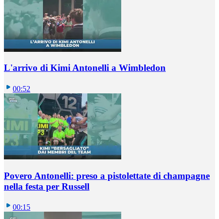
L'arrivo di Kimi Antonelli a Wimbledon
00:52
Povero Antonelli: preso a pistolettate di champagne
nella festa per Russell
00:15