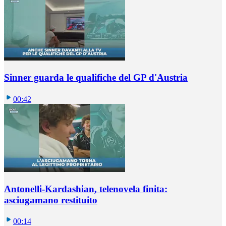
Sinner guarda le qualifiche del GP d'Austria
00:42
Antonelli-Kardashian, telenovela finita:
asciugamano restituito
00:14