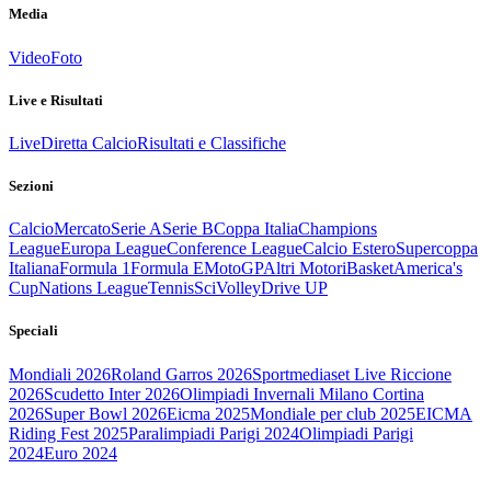
Media
Video
Foto
Live e Risultati
Live
Diretta Calcio
Risultati e Classifiche
Sezioni
Calcio
Mercato
Serie A
Serie B
Coppa Italia
Champions
League
Europa League
Conference League
Calcio Estero
Supercoppa
Italiana
Formula 1
Formula E
MotoGP
Altri Motori
Basket
America's
Cup
Nations League
Tennis
Sci
Volley
Drive UP
Speciali
Mondiali 2026
Roland Garros 2026
Sportmediaset Live Riccione
2026
Scudetto Inter 2026
Olimpiadi Invernali Milano Cortina
2026
Super Bowl 2026
Eicma 2025
Mondiale per club 2025
EICMA
Riding Fest 2025
Paralimpiadi Parigi 2024
Olimpiadi Parigi
2024
Euro 2024