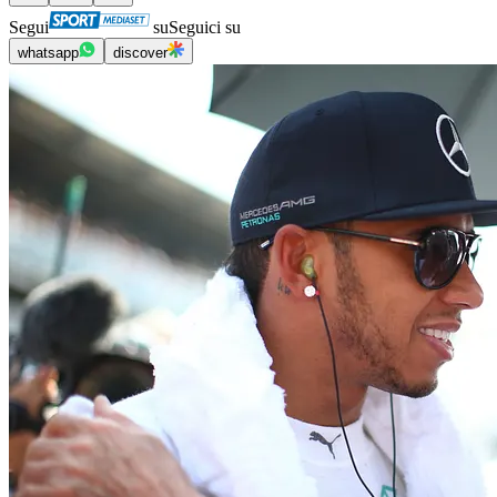
Segui
su
Seguici su
whatsapp
discover