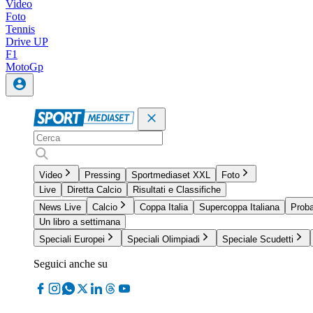
Video
Foto
Tennis
Drive UP
F1
MotoGp
Video
Pressing
Sportmediaset XXL
Foto
Live
Diretta Calcio
Risultati e Classifiche
News Live
Calcio
Coppa Italia
Supercoppa Italiana
Proba
Un libro a settimana
Speciali Europei
Speciali Olimpiadi
Speciale Scudetti
Seguici anche su