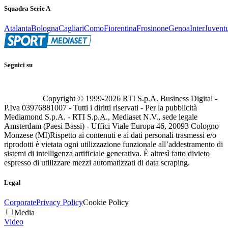
Squadra Serie A
Atalanta
Bologna
Cagliari
Como
Fiorentina
Frosinone
Genoa
Inter
Juvent
Seguici su
Copyright © 1999-
2026
RTI S.p.A. Business Digital -
P.Iva 03976881007 - Tutti i diritti riservati - Per la pubblicità
Mediamond S.p.A. - RTI S.p.A., Mediaset N.V., sede legale
Amsterdam (Paesi Bassi) - Uffici Viale Europa 46, 20093 Cologno
Monzese (MI)
Rispetto ai contenuti e ai dati personali trasmessi e/o
riprodotti è vietata ogni utilizzazione funzionale all’addestramento di
sistemi di intelligenza artificiale generativa. È altresì fatto divieto
espresso di utilizzare mezzi automatizzati di data scraping.
Legal
Corporate
Privacy Policy
Cookie Policy
Media
Video