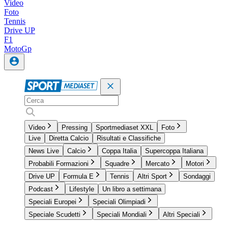
Video
Foto
Tennis
Drive UP
F1
MotoGp
Video
Pressing
Sportmediaset XXL
Foto
Live
Diretta Calcio
Risultati e Classifiche
News Live
Calcio
Coppa Italia
Supercoppa Italiana
Probabili Formazioni
Squadre
Mercato
Motori
Drive UP
Formula E
Tennis
Altri Sport
Sondaggi
Podcast
Lifestyle
Un libro a settimana
Speciali Europei
Speciali Olimpiadi
Speciale Scudetti
Speciali Mondiali
Altri Speciali