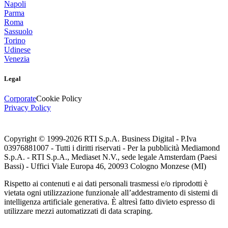
Napoli
Parma
Roma
Sassuolo
Torino
Udinese
Venezia
Legal
Corporate
Cookie Policy
Privacy Policy
Copyright © 1999-
2026
RTI S.p.A. Business Digital - P.Iva
03976881007 - Tutti i diritti riservati - Per la pubblicità Mediamond
S.p.A. - RTI S.p.A., Mediaset N.V., sede legale Amsterdam (Paesi
Bassi) - Uffici Viale Europa 46, 20093 Cologno Monzese (MI)
Rispetto ai contenuti e ai dati personali trasmessi e/o riprodotti è
vietata ogni utilizzazione funzionale all’addestramento di sistemi di
intelligenza artificiale generativa. È altresì fatto divieto espresso di
utilizzare mezzi automatizzati di data scraping.