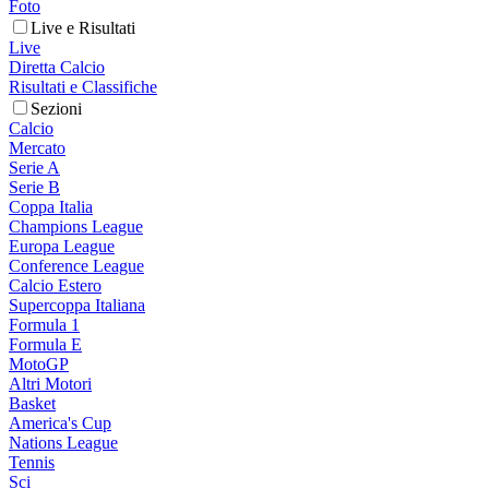
Foto
Live e Risultati
Live
Diretta Calcio
Risultati e Classifiche
Sezioni
Calcio
Mercato
Serie A
Serie B
Coppa Italia
Champions League
Europa League
Conference League
Calcio Estero
Supercoppa Italiana
Formula 1
Formula E
MotoGP
Altri Motori
Basket
America's Cup
Nations League
Tennis
Sci