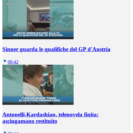
Sinner guarda le qualifiche del GP d'Austria
00:42
Antonelli-Kardashian, telenovela finita:
asciugamano restituito