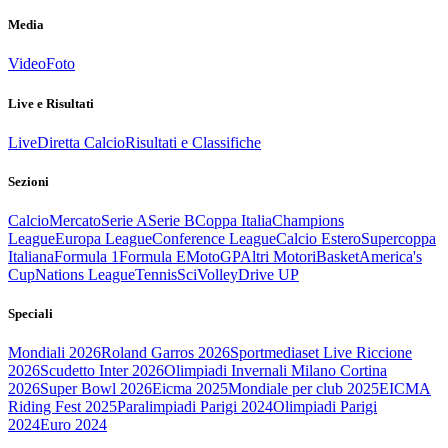
Media
Video
Foto
Live e Risultati
Live
Diretta Calcio
Risultati e Classifiche
Sezioni
Calcio
Mercato
Serie A
Serie B
Coppa Italia
Champions
League
Europa League
Conference League
Calcio Estero
Supercoppa
Italiana
Formula 1
Formula E
MotoGP
Altri Motori
Basket
America's
Cup
Nations League
Tennis
Sci
Volley
Drive UP
Speciali
Mondiali 2026
Roland Garros 2026
Sportmediaset Live Riccione
2026
Scudetto Inter 2026
Olimpiadi Invernali Milano Cortina
2026
Super Bowl 2026
Eicma 2025
Mondiale per club 2025
EICMA
Riding Fest 2025
Paralimpiadi Parigi 2024
Olimpiadi Parigi
2024
Euro 2024