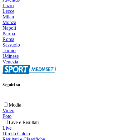
Lazio
Lecce
Milan
Monza
Napoli
Parma
Roma
Sassuolo
Torino
Udinese
Venezia
Seguici su
Media
Video
Foto
Live e Risultati
Live
Diretta Calcio
Risultati e Classifiche