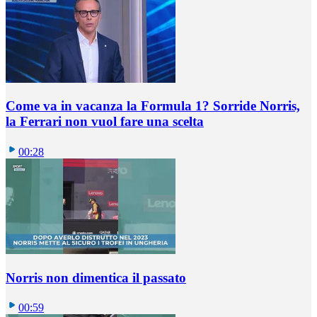
Come va in vacanza la Formula 1? Sorride Norris,
la Ferrari non vuol fare una scelta
00:28
Norris non dimentica il passato
00:59