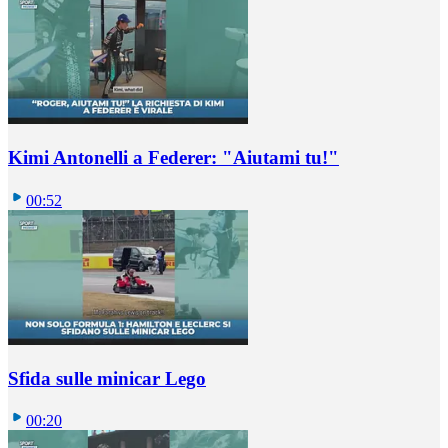
Kimi Antonelli a Federer: "Aiutami tu!"
00:52
Sfida sulle minicar Lego
00:20