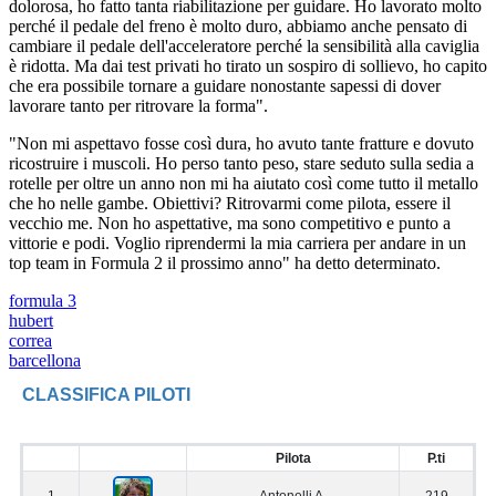
dolorosa, ho fatto tanta riabilitazione per guidare. Ho lavorato molto
perché il pedale del freno è molto duro, abbiamo anche pensato di
cambiare il pedale dell'acceleratore perché la sensibilità alla caviglia
è ridotta. Ma dai test privati ho tirato un sospiro di sollievo, ho capito
che era possibile tornare a guidare nonostante sapessi di dover
lavorare tanto per ritrovare la forma".
"Non mi aspettavo fosse così dura, ho avuto tante fratture e dovuto
ricostruire i muscoli. Ho perso tanto peso, stare seduto sulla sedia a
rotelle per oltre un anno non mi ha aiutato così come tutto il metallo
che ho nelle gambe. Obiettivi? Ritrovarmi come pilota, essere il
vecchio me. Non ho aspettative, ma sono competitivo e punto a
vittorie e podi. Voglio riprendermi la mia carriera per andare in un
top team in Formula 2 il prossimo anno" ha detto determinato.
formula 3
hubert
correa
barcellona