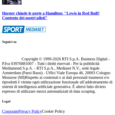
Horner chiude le porte a Hamilton: "Lewis in Red Bull?
Contento dei nostri piloti"
Seguici su
Copyright © 1999-
2026
RTI S.p.A. Business Digital -
P.Iva 03976881007 - Tutti i diritti riservati - Per la pubblicità
Mediamond S.p.A. - RTI S.p.A., Mediaset N.V., sede legale
Amsterdam (Paesi Bassi) - Uffici Viale Europa 46, 20093 Cologno
Monzese (MI)
Rispetto ai contenuti e ai dati personali trasmessi e/o
riprodotti è vietata ogni utilizzazione funzionale all’addestramento di
sistemi di intelligenza artificiale generativa. È altresì fatto divieto
espresso di utilizzare mezzi automatizzati di data scraping.
Legal
Corporate
Privacy Policy
Cookie Policy