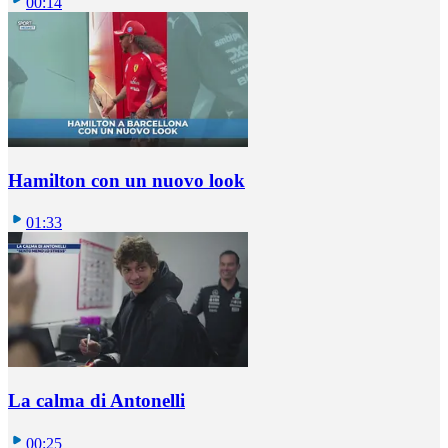
00:14
Hamilton con un nuovo look
01:33
La calma di Antonelli
00:25