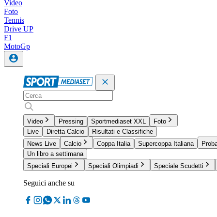
Video
Foto
Tennis
Drive UP
F1
MotoGp
Video
Pressing
Sportmediaset XXL
Foto
Live
Diretta Calcio
Risultati e Classifiche
News Live
Calcio
Coppa Italia
Supercoppa Italiana
Proba
Un libro a settimana
Speciali Europei
Speciali Olimpiadi
Speciale Scudetti
Seguici anche su