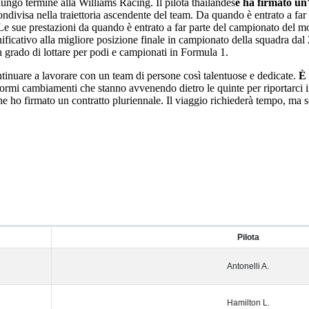
ungo termine alla Williams Racing. Il pilota thailandes
e ha firmato un
divisa nella traiettoria ascendente del team. Da quando è entrato a far
 Le sue prestazioni da quando è entrato a far parte del campionato del 
nificativo alla migliore posizione finale in campionato della squadra dal 
 grado di lottare per podi e campionati in Formula 1.
tinuare a lavorare con un team di persone così talentuose e dedicate.
È s
normi cambiamenti che stanno avvenendo dietro le quinte per riportarci in
he ho firmato un contratto pluriennale. Il viaggio richiederà tempo, ma 