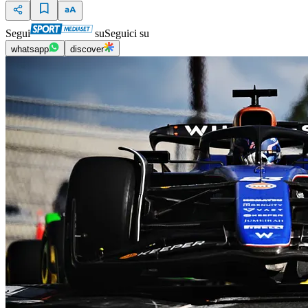
Segui
su
Seguici su
whatsapp
discover