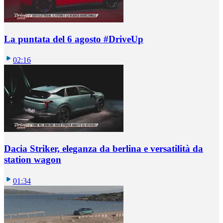
La puntata del 6 agosto #DriveUp
02:16
Dacia Striker, eleganza da berlina e versatilità da
station wagon
01:34