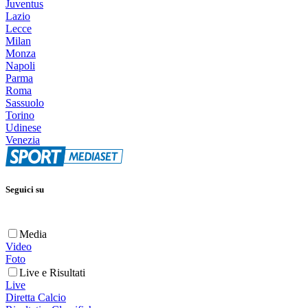
Juventus
Lazio
Lecce
Milan
Monza
Napoli
Parma
Roma
Sassuolo
Torino
Udinese
Venezia
Seguici su
Media
Video
Foto
Live e Risultati
Live
Diretta Calcio