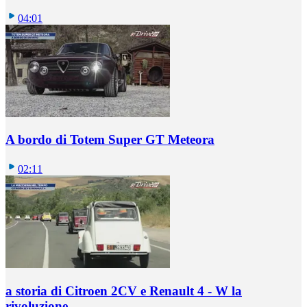
04:01
A bordo di Totem Super GT Meteora
02:11
a storia di Citroen 2CV e Renault 4 - W la
rivoluzione