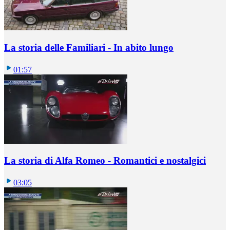
La storia delle Familiari - In abito lungo
01:57
La storia di Alfa Romeo - Romantici e nostalgici
03:05