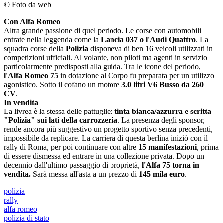
© Foto da web
Con Alfa Romeo
Altra grande passione di quel periodo. Le corse con automobili
entrate nella leggenda come la
Lancia 037 o l'Audi Quattro
. La
squadra corse della
Polizia
disponeva di ben 16 veicoli utilizzati in
competizioni ufficiali. Al volante, non piloti ma agenti in servizio
particolarmente predisposti alla guida. Tra le icone del periodo,
l'Alfa Romeo 75
in dotazione al Corpo fu preparata per un utilizzo
agonistico. Sotto il cofano un motore
3.0 litri V6 Busso da 260
CV
.
In vendita
La livrea è la stessa delle pattuglie:
tinta bianca/azzurra e scritta
"Polizia" sui lati della carrozzeria
. La presenza degli sponsor,
rende ancora più suggestivo un progetto sportivo senza precedenti,
impossibile da replicare. La carriera di questa berlina iniziò con il
rally di Roma, per poi continuare con altre
15 manifestazioni
, prima
di essere dismessa ed entrare in una collezione privata. Dopo un
decennio dall'ultimo passaggio di proprietà,
l'Alfa 75 torna in
vendita.
Sarà messa all'asta a un prezzo di
145 mila euro
.
polizia
rally
alfa romeo
polizia di stato