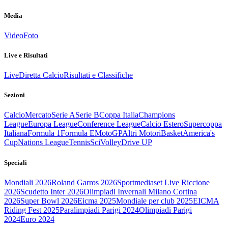
Media
Video
Foto
Live e Risultati
Live
Diretta Calcio
Risultati e Classifiche
Sezioni
Calcio
Mercato
Serie A
Serie B
Coppa Italia
Champions
League
Europa League
Conference League
Calcio Estero
Supercoppa
Italiana
Formula 1
Formula E
MotoGP
Altri Motori
Basket
America's
Cup
Nations League
Tennis
Sci
Volley
Drive UP
Speciali
Mondiali 2026
Roland Garros 2026
Sportmediaset Live Riccione
2026
Scudetto Inter 2026
Olimpiadi Invernali Milano Cortina
2026
Super Bowl 2026
Eicma 2025
Mondiale per club 2025
EICMA
Riding Fest 2025
Paralimpiadi Parigi 2024
Olimpiadi Parigi
2024
Euro 2024