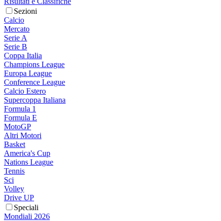
Risultati e Classifiche
Sezioni
Calcio
Mercato
Serie A
Serie B
Coppa Italia
Champions League
Europa League
Conference League
Calcio Estero
Supercoppa Italiana
Formula 1
Formula E
MotoGP
Altri Motori
Basket
America's Cup
Nations League
Tennis
Sci
Volley
Drive UP
Speciali
Mondiali 2026