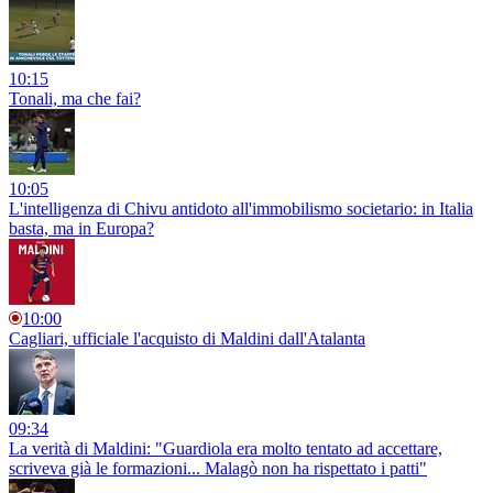
10:15
Tonali, ma che fai?
10:05
L'intelligenza di Chivu antidoto all'immobilismo societario: in Italia
basta, ma in Europa?
10:00
Cagliari, ufficiale l'acquisto di Maldini dall'Atalanta
09:34
La verità di Maldini: "Guardiola era molto tentato ad accettare,
scriveva già le formazioni... Malagò non ha rispettato i patti"