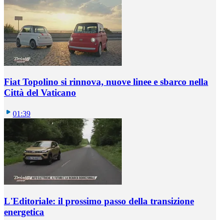
Fiat Topolino si rinnova, nuove linee e sbarco nella
Città del Vaticano
01:39
L'Editoriale: il prossimo passo della transizione
energetica