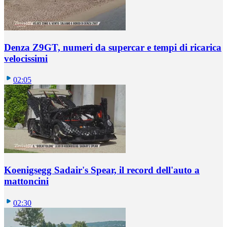
Denza Z9GT, numeri da supercar e tempi di ricarica
velocissimi
02:05
Koenigsegg Sadair's Spear, il record dell'auto a
mattoncini
02:30