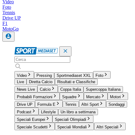
Video
Foto
Tennis
Drive UP
F1
MotoGp
Video
Pressing
Sportmediaset XXL
Foto
Live
Diretta Calcio
Risultati e Classifiche
News Live
Calcio
Coppa Italia
Supercoppa Italiana
Probabili Formazioni
Squadre
Mercato
Motori
Drive UP
Formula E
Tennis
Altri Sport
Sondaggi
Podcast
Lifestyle
Un libro a settimana
Speciali Europei
Speciali Olimpiadi
Speciale Scudetti
Speciali Mondiali
Altri Speciali