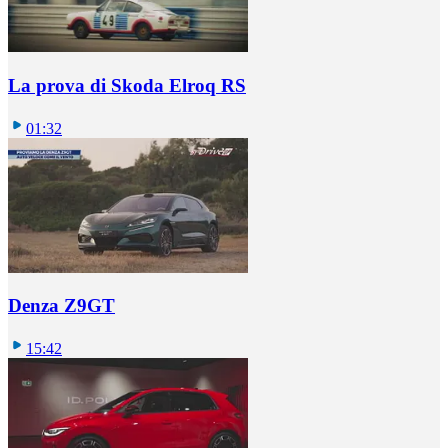
La prova di Skoda Elroq RS
01:32
Denza Z9GT
15:42