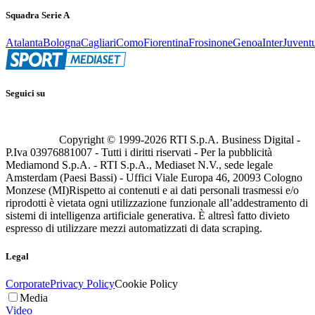
Squadra Serie A
Atalanta
Bologna
Cagliari
Como
Fiorentina
Frosinone
Genoa
Inter
Juvent
Seguici su
Copyright © 1999-
2026
RTI S.p.A. Business Digital -
P.Iva 03976881007 - Tutti i diritti riservati - Per la pubblicità
Mediamond S.p.A. - RTI S.p.A., Mediaset N.V., sede legale
Amsterdam (Paesi Bassi) - Uffici Viale Europa 46, 20093 Cologno
Monzese (MI)
Rispetto ai contenuti e ai dati personali trasmessi e/o
riprodotti è vietata ogni utilizzazione funzionale all’addestramento di
sistemi di intelligenza artificiale generativa. È altresì fatto divieto
espresso di utilizzare mezzi automatizzati di data scraping.
Legal
Corporate
Privacy Policy
Cookie Policy
Media
Video