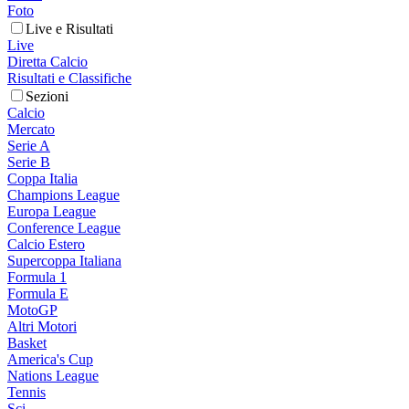
Foto
Live e Risultati
Live
Diretta Calcio
Risultati e Classifiche
Sezioni
Calcio
Mercato
Serie A
Serie B
Coppa Italia
Champions League
Europa League
Conference League
Calcio Estero
Supercoppa Italiana
Formula 1
Formula E
MotoGP
Altri Motori
Basket
America's Cup
Nations League
Tennis
Sci