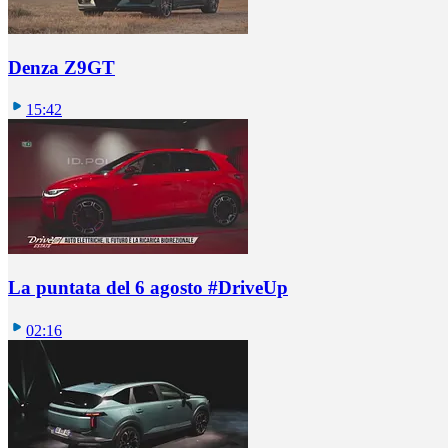
Denza Z9GT
15:42
La puntata del 6 agosto #DriveUp
02:16