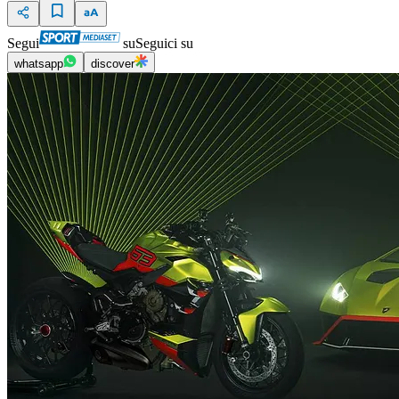
Segui
su
Seguici su
whatsapp
discover