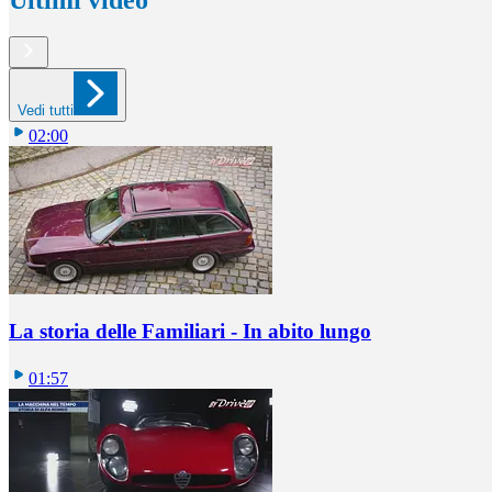
Vedi tutti
02:00
La storia delle Familiari - In abito lungo
01:57