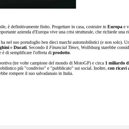
le, è definitivamente finito. Progettare in casa, costruire in
Europa
e v
mportante azienda d'Europa vive una crisi strutturale, che richiede una 
 ha nel suo portafoglio ben dieci marchi automobilistici (e non solo). Un
hini
e
Ducati
. Secondo il
Financial Times,
Wolfsburg starebbe consider
è di semplificare l'offerta di
prodotto
.
 sportiva (tre volte campione del mondo di MotoGP) e circa
1 miliardo d
mobilistico più "condiviso" e "pubblicato" sui social. Inoltre,
con ricavi 
bbe rompere il suo salvadanaio in Italia.