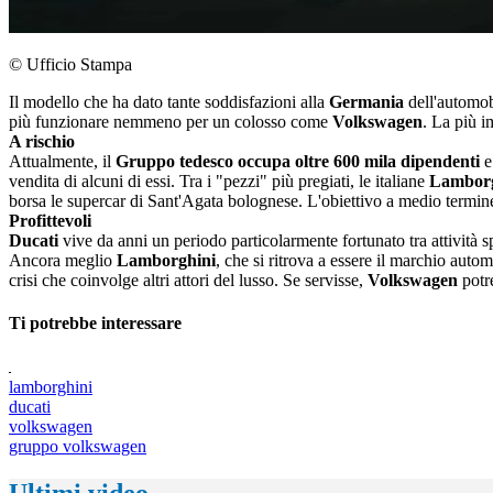
© Ufficio Stampa
Il modello che ha dato tante soddisfazioni alla
Germania
dell'automobi
più funzionare nemmeno per un colosso come
Volkswagen
. La più i
A rischio
Attualmente, il
Gruppo tedesco occupa oltre 600 mila dipendenti
e
vendita di alcuni di essi. Tra i "pezzi" più pregiati, le italiane
Lamborg
borsa le supercar di Sant'Agata bolognese. L'obiettivo a medio termine 
Profittevoli
Ducati
vive da anni un periodo particolarmente fortunato tra attività
Ancora meglio
Lamborghini
, che si ritrova a essere il marchio auto
crisi che coinvolge altri attori del lusso. Se servisse,
Volkswagen
potre
Ti potrebbe interessare
lamborghini
ducati
volkswagen
gruppo volkswagen
Ultimi video