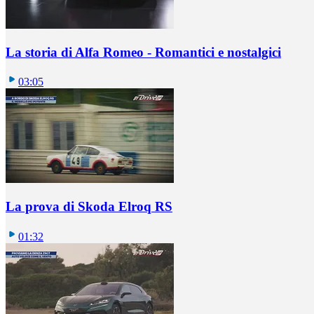
La storia di Alfa Romeo - Romantici e nostalgici
03:05
La prova di Skoda Elroq RS
01:32