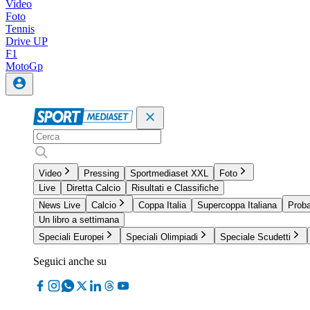
Video
Foto
Tennis
Drive UP
F1
MotoGp
Video
Pressing
Sportmediaset XXL
Foto
Live
Diretta Calcio
Risultati e Classifiche
News Live
Calcio
Coppa Italia
Supercoppa Italiana
Proba
Un libro a settimana
Speciali Europei
Speciali Olimpiadi
Speciale Scudetti
Seguici anche su