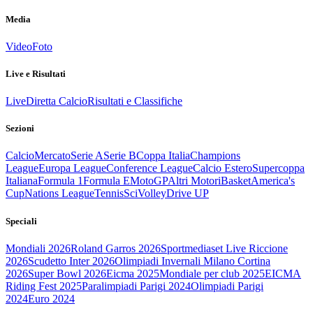
Media
Video
Foto
Live e Risultati
Live
Diretta Calcio
Risultati e Classifiche
Sezioni
Calcio
Mercato
Serie A
Serie B
Coppa Italia
Champions
League
Europa League
Conference League
Calcio Estero
Supercoppa
Italiana
Formula 1
Formula E
MotoGP
Altri Motori
Basket
America's
Cup
Nations League
Tennis
Sci
Volley
Drive UP
Speciali
Mondiali 2026
Roland Garros 2026
Sportmediaset Live Riccione
2026
Scudetto Inter 2026
Olimpiadi Invernali Milano Cortina
2026
Super Bowl 2026
Eicma 2025
Mondiale per club 2025
EICMA
Riding Fest 2025
Paralimpiadi Parigi 2024
Olimpiadi Parigi
2024
Euro 2024