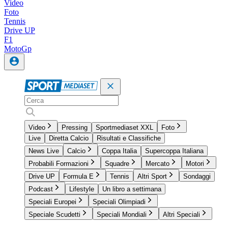
Video
Foto
Tennis
Drive UP
F1
MotoGp
Video
Pressing
Sportmediaset XXL
Foto
Live
Diretta Calcio
Risultati e Classifiche
News Live
Calcio
Coppa Italia
Supercoppa Italiana
Probabili Formazioni
Squadre
Mercato
Motori
Drive UP
Formula E
Tennis
Altri Sport
Sondaggi
Podcast
Lifestyle
Un libro a settimana
Speciali Europei
Speciali Olimpiadi
Speciale Scudetti
Speciali Mondiali
Altri Speciali