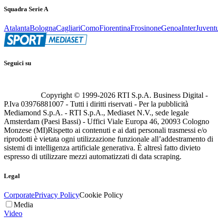
Squadra Serie A
Atalanta
Bologna
Cagliari
Como
Fiorentina
Frosinone
Genoa
Inter
Juvent
Seguici su
Copyright © 1999-
2026
RTI S.p.A. Business Digital -
P.Iva 03976881007 - Tutti i diritti riservati - Per la pubblicità
Mediamond S.p.A. - RTI S.p.A., Mediaset N.V., sede legale
Amsterdam (Paesi Bassi) - Uffici Viale Europa 46, 20093 Cologno
Monzese (MI)
Rispetto ai contenuti e ai dati personali trasmessi e/o
riprodotti è vietata ogni utilizzazione funzionale all’addestramento di
sistemi di intelligenza artificiale generativa. È altresì fatto divieto
espresso di utilizzare mezzi automatizzati di data scraping.
Legal
Corporate
Privacy Policy
Cookie Policy
Media
Video