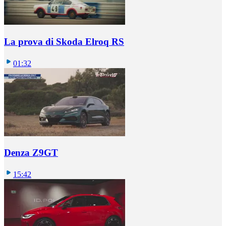
La prova di Skoda Elroq RS
01:32
Denza Z9GT
15:42