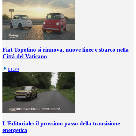
Fiat Topolino si rinnova, nuove linee e sbarco nella
Città del Vaticano
01:39
L'Editoriale: il prossimo passo della transizione
energetica