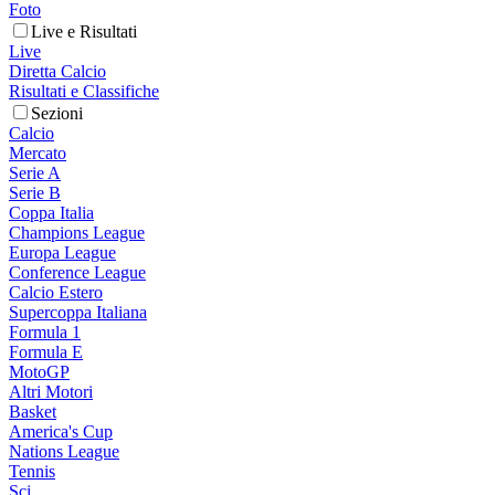
Foto
Live e Risultati
Live
Diretta Calcio
Risultati e Classifiche
Sezioni
Calcio
Mercato
Serie A
Serie B
Coppa Italia
Champions League
Europa League
Conference League
Calcio Estero
Supercoppa Italiana
Formula 1
Formula E
MotoGP
Altri Motori
Basket
America's Cup
Nations League
Tennis
Sci