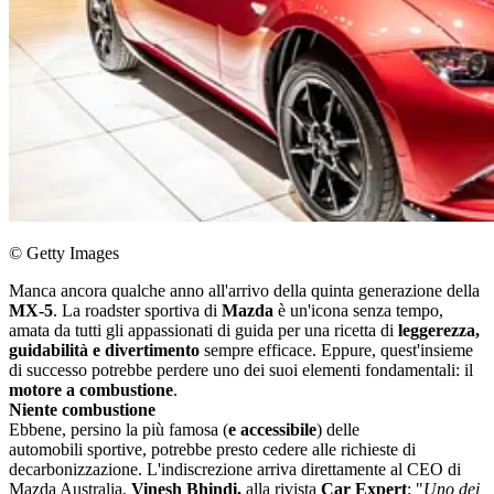
© Getty Images
Manca ancora qualche anno all'arrivo della quinta generazione della
MX-5
. La roadster sportiva di
Mazda
è un'icona senza tempo,
amata da tutti gli appassionati di guida per una ricetta di
leggerezza,
guidabilità e divertimento
sempre efficace. Eppure, quest'insieme
di successo potrebbe perdere uno dei suoi elementi fondamentali: il
motore a combustione
.
Niente combustione
Ebbene, persino la più famosa (
e accessibile
) delle
automobili sportive, potrebbe presto cedere alle richieste di
decarbonizzazione. L'indiscrezione arriva direttamente al CEO di
Mazda Australia,
Vinesh Bhindi,
alla rivista
Car Expert
: "
Uno dei