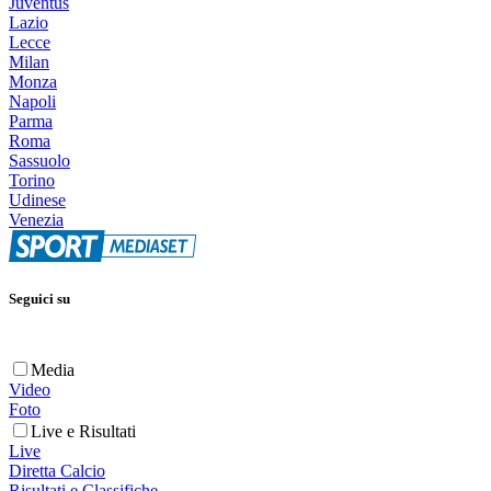
Juventus
Lazio
Lecce
Milan
Monza
Napoli
Parma
Roma
Sassuolo
Torino
Udinese
Venezia
Seguici su
Media
Video
Foto
Live e Risultati
Live
Diretta Calcio
Risultati e Classifiche