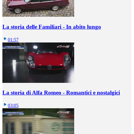
La storia delle Familiari - In abito lungo
01:57
La storia di Alfa Romeo - Romantici e nostalgici
03:05