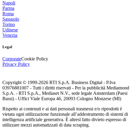
Napoli
Parma
Roma
Sassuolo
Torino
Udinese
Venezia
Legal
Corporate
Cookie Policy
Privacy Policy
Copyright © 1999-
2026
RTI S.p.A. Business Digital - P.Iva
03976881007 - Tutti i diritti riservati - Per la pubblicità Mediamond
S.p.A. - RTI S.p.A., Mediaset N.V., sede legale Amsterdam (Paesi
Bassi) - Uffici Viale Europa 46, 20093 Cologno Monzese (MI)
Rispetto ai contenuti e ai dati personali trasmessi e/o riprodotti è
vietata ogni utilizzazione funzionale all’addestramento di sistemi di
intelligenza artificiale generativa. È altresì fatto divieto espresso di
utilizzare mezzi automatizzati di data scraping.