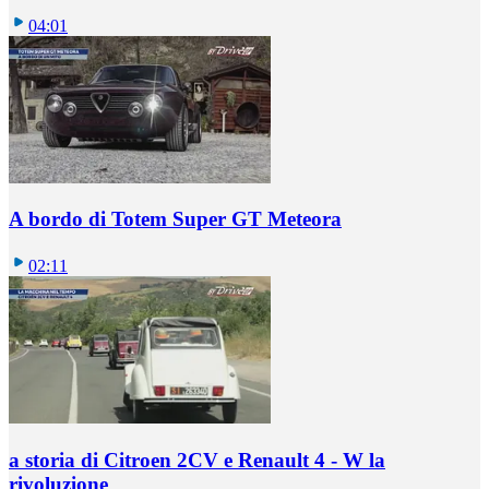
04:01
A bordo di Totem Super GT Meteora
02:11
a storia di Citroen 2CV e Renault 4 - W la
rivoluzione