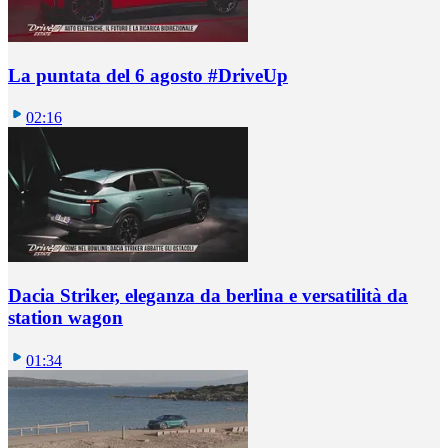
La puntata del 6 agosto #DriveUp
02:16
Dacia Striker, eleganza da berlina e versatilità da
station wagon
01:34