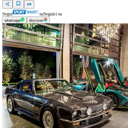
Segui
su
Seguici su
whatsapp
discover