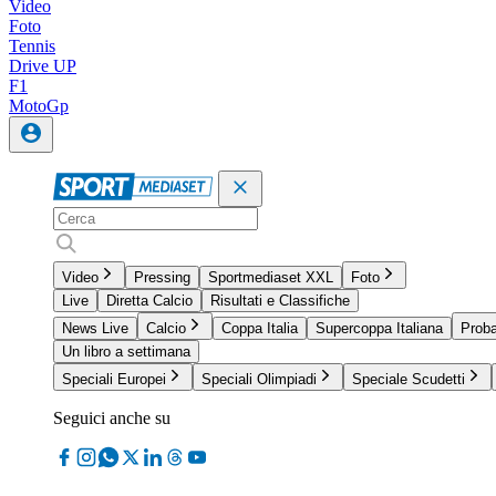
Video
Foto
Tennis
Drive UP
F1
MotoGp
Video
Pressing
Sportmediaset XXL
Foto
Live
Diretta Calcio
Risultati e Classifiche
News Live
Calcio
Coppa Italia
Supercoppa Italiana
Proba
Un libro a settimana
Speciali Europei
Speciali Olimpiadi
Speciale Scudetti
Seguici anche su