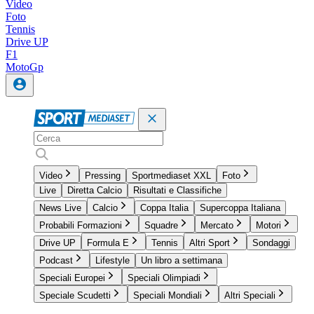
Video
Foto
Tennis
Drive UP
F1
MotoGp
Video
Pressing
Sportmediaset XXL
Foto
Live
Diretta Calcio
Risultati e Classifiche
News Live
Calcio
Coppa Italia
Supercoppa Italiana
Probabili Formazioni
Squadre
Mercato
Motori
Drive UP
Formula E
Tennis
Altri Sport
Sondaggi
Podcast
Lifestyle
Un libro a settimana
Speciali Europei
Speciali Olimpiadi
Speciale Scudetti
Speciali Mondiali
Altri Speciali