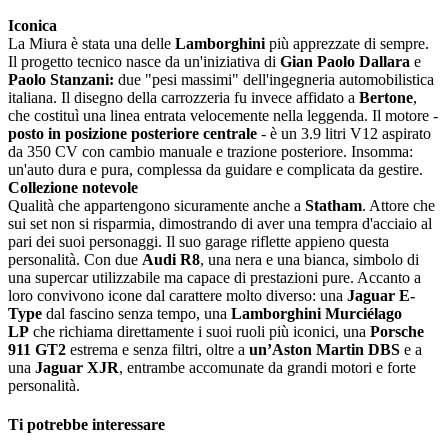
Iconica
La Miura è stata una delle
Lamborghini
più apprezzate di sempre.
Il progetto tecnico nasce da un'iniziativa di
Gian Paolo Dallara
e
Paolo Stanzani:
due "pesi massimi" dell'ingegneria automobilistica
italiana. Il disegno della carrozzeria fu invece affidato a
Bertone
,
che costituì una linea entrata velocemente nella leggenda. Il motore -
posto in posizione posteriore centrale
- è un 3.9 litri V12 aspirato
da 350 CV con cambio manuale e trazione posteriore. Insomma:
un'auto dura e pura, complessa da guidare e complicata da gestire.
Collezione notevole
Qualità che appartengono sicuramente anche a
Statham
. Attore che
sui set non si risparmia, dimostrando di aver una tempra d'acciaio al
pari dei suoi personaggi. Il suo garage riflette appieno questa
personalità. Con due
Audi R8
, una nera e una bianca, simbolo di
una supercar utilizzabile ma capace di prestazioni pure. Accanto a
loro convivono icone dal carattere molto diverso: una
Jaguar E-
Type
dal fascino senza tempo, una
Lamborghini Murciélago
LP
che richiama direttamente i suoi ruoli più iconici, una
Porsche
911 GT2
estrema e senza filtri, oltre a
un’Aston Martin DBS
e a
una
Jaguar XJR
, entrambe accomunate da grandi motori e forte
personalità.
Ti potrebbe interessare