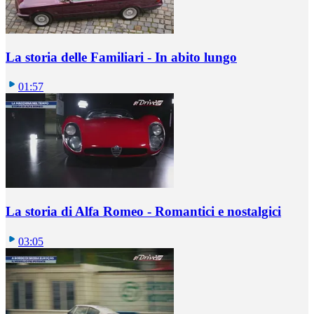
La storia delle Familiari - In abito lungo
01:57
La storia di Alfa Romeo - Romantici e nostalgici
03:05