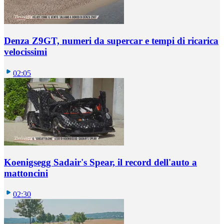
Denza Z9GT, numeri da supercar e tempi di ricarica
velocissimi
02:05
Koenigsegg Sadair's Spear, il record dell'auto a
mattoncini
02:30