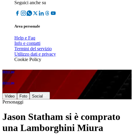
Seguici anche su
Area personale
Help e Faq
Info e contatti
Termini del servizio
Utilizzo dati e privacy
Cookie Policy
drive up
drive up
Video
Foto
Social
Personaggi
Jason Statham si è comprato
una Lamborghini Miura