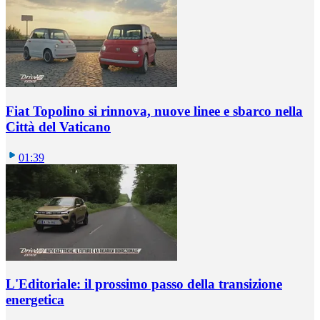
Fiat Topolino si rinnova, nuove linee e sbarco nella
Città del Vaticano
01:39
L'Editoriale: il prossimo passo della transizione
energetica