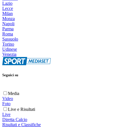
Lazio
Lecce
Milan
Monza
Napoli
Parma
Roma
Sassuolo
Torino
Udinese
Venezia
Seguici su
Media
Video
Foto
Live e Risultati
Live
Diretta Calcio
Risultati e Classifiche