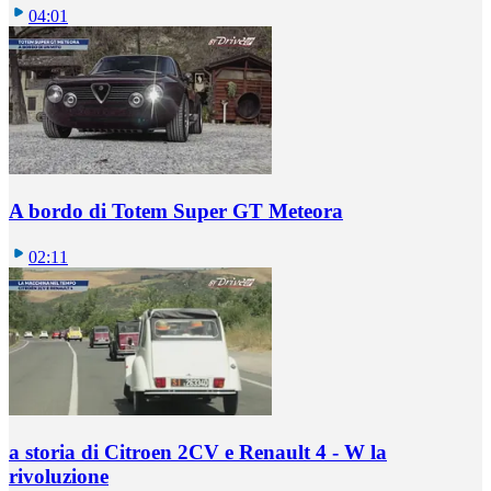
04:01
A bordo di Totem Super GT Meteora
02:11
a storia di Citroen 2CV e Renault 4 - W la
rivoluzione