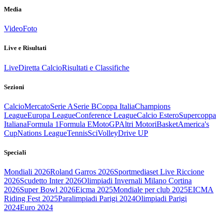
Media
Video
Foto
Live e Risultati
Live
Diretta Calcio
Risultati e Classifiche
Sezioni
Calcio
Mercato
Serie A
Serie B
Coppa Italia
Champions
League
Europa League
Conference League
Calcio Estero
Supercoppa
Italiana
Formula 1
Formula E
MotoGP
Altri Motori
Basket
America's
Cup
Nations League
Tennis
Sci
Volley
Drive UP
Speciali
Mondiali 2026
Roland Garros 2026
Sportmediaset Live Riccione
2026
Scudetto Inter 2026
Olimpiadi Invernali Milano Cortina
2026
Super Bowl 2026
Eicma 2025
Mondiale per club 2025
EICMA
Riding Fest 2025
Paralimpiadi Parigi 2024
Olimpiadi Parigi
2024
Euro 2024