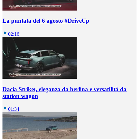
La puntata del 6 agosto #DriveUp
02:16
Dacia Striker, eleganza da berlina e versatilità da
station wagon
01:34