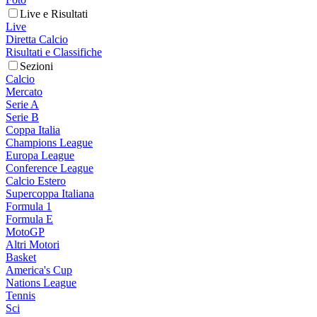
Live e Risultati
Live
Diretta Calcio
Risultati e Classifiche
Sezioni
Calcio
Mercato
Serie A
Serie B
Coppa Italia
Champions League
Europa League
Conference League
Calcio Estero
Supercoppa Italiana
Formula 1
Formula E
MotoGP
Altri Motori
Basket
America's Cup
Nations League
Tennis
Sci