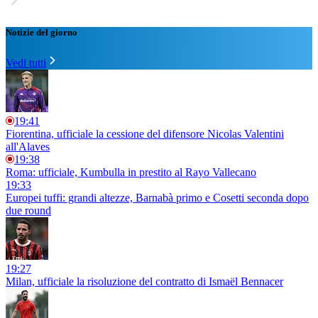
Notizie del giorno
Vedi tutti
19:41
Fiorentina, ufficiale la cessione del difensore Nicolas Valentini
all'Alaves
19:38
Roma: ufficiale, Kumbulla in prestito al Rayo Vallecano
19:33
Europei tuffi: grandi altezze, Barnabà primo e Cosetti seconda dopo
due round
19:27
Milan, ufficiale la risoluzione del contratto di Ismaël Bennacer