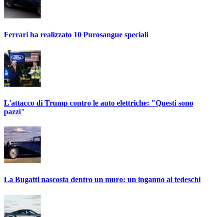
Ferrari ha realizzato 10 Purosangue speciali
L'attacco di Trump contro le auto elettriche: "Questi sono
pazzi"
La Bugatti nascosta dentro un muro: un inganno ai tedeschi