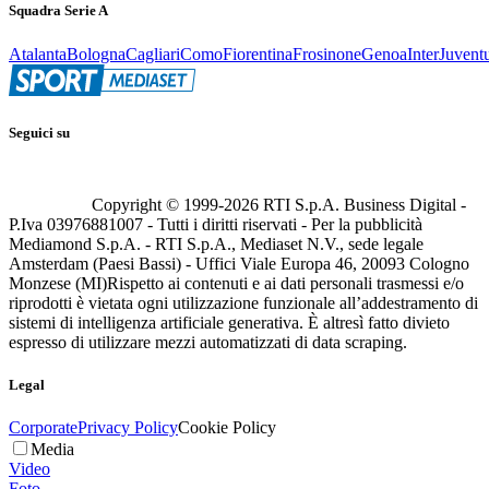
Squadra Serie A
Atalanta
Bologna
Cagliari
Como
Fiorentina
Frosinone
Genoa
Inter
Juvent
Seguici su
Copyright © 1999-
2026
RTI S.p.A. Business Digital -
P.Iva 03976881007 - Tutti i diritti riservati - Per la pubblicità
Mediamond S.p.A. - RTI S.p.A., Mediaset N.V., sede legale
Amsterdam (Paesi Bassi) - Uffici Viale Europa 46, 20093 Cologno
Monzese (MI)
Rispetto ai contenuti e ai dati personali trasmessi e/o
riprodotti è vietata ogni utilizzazione funzionale all’addestramento di
sistemi di intelligenza artificiale generativa. È altresì fatto divieto
espresso di utilizzare mezzi automatizzati di data scraping.
Legal
Corporate
Privacy Policy
Cookie Policy
Media
Video
Foto