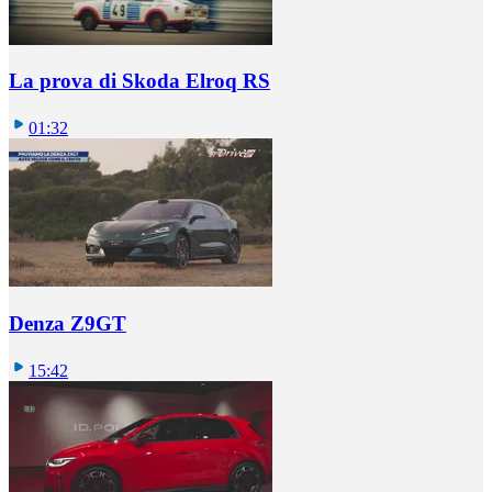
La prova di Skoda Elroq RS
01:32
Denza Z9GT
15:42