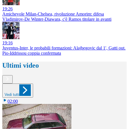
19:26
Amichevole Milan-Chelsea, rivoluzione Amorim: difesa
Vladimirov-De Winter-Diawara, c'è Ramos titolare in avanti
19:16
Juventus-Inter, le probabili formazioni: Alajbegovic dal 1', Gatti out.
Pio-Iddrissou coppia confermata
Ultimi video
Vedi tutti
02:00