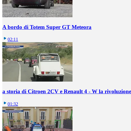
A bordo di Totem Super GT Meteora
02:11
a storia di Citroen 2CV e Renault 4 - W la rivoluzion
01:32