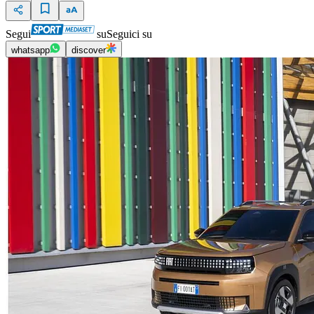
Segui
su
Seguici su
whatsapp
discover