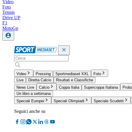
Video
Foto
Tennis
Drive UP
F1
MotoGp
Video
Pressing
Sportmediaset XXL
Foto
Live
Diretta Calcio
Risultati e Classifiche
News Live
Calcio
Coppa Italia
Supercoppa Italiana
Proba
Un libro a settimana
Speciali Europei
Speciali Olimpiadi
Speciale Scudetti
Seguici anche su