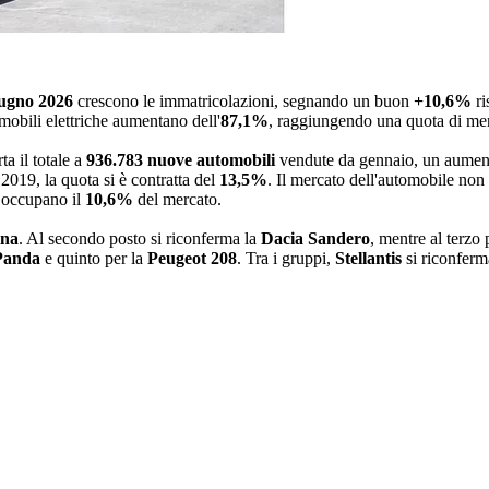
ugno 2026
crescono le immatricolazioni, segnando un buon
+10,6%
ri
omobili elettriche aumentano dell'
87,1%
, raggiungendo una quota di me
ta il totale a
936.783 nuove automobili
vendute da gennaio, un aumen
 2019, la quota si è contratta del
13,5%
. Il mercato dell'automobile non
 occupano il
10,6%
del mercato.
ina
. Al secondo posto si riconferma la
Dacia Sandero
, mentre al terzo 
Panda
e quinto per la
Peugeot 208
. Tra i gruppi,
Stellantis
si riconferma