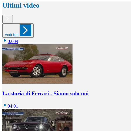
Ultimi video
Vedi tutti
02:09
La storia di Ferrari - Siamo solo noi
04:01