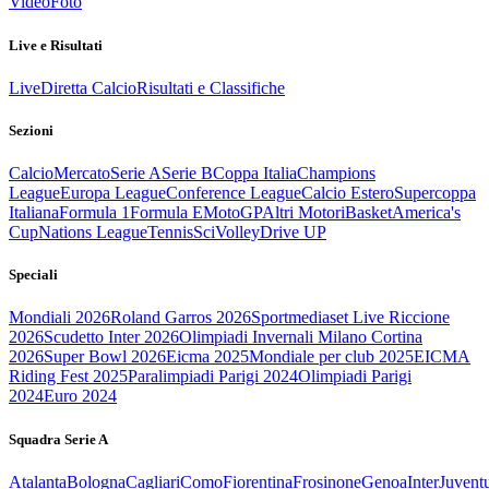
Video
Foto
Live e Risultati
Live
Diretta Calcio
Risultati e Classifiche
Sezioni
Calcio
Mercato
Serie A
Serie B
Coppa Italia
Champions
League
Europa League
Conference League
Calcio Estero
Supercoppa
Italiana
Formula 1
Formula E
MotoGP
Altri Motori
Basket
America's
Cup
Nations League
Tennis
Sci
Volley
Drive UP
Speciali
Mondiali 2026
Roland Garros 2026
Sportmediaset Live Riccione
2026
Scudetto Inter 2026
Olimpiadi Invernali Milano Cortina
2026
Super Bowl 2026
Eicma 2025
Mondiale per club 2025
EICMA
Riding Fest 2025
Paralimpiadi Parigi 2024
Olimpiadi Parigi
2024
Euro 2024
Squadra Serie A
Atalanta
Bologna
Cagliari
Como
Fiorentina
Frosinone
Genoa
Inter
Juvent