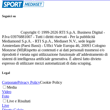
Seguici su
Copyright © 1999-
2026
RTI S.p.A. Business Digital -
P.Iva 03976881007 - Tutti i diritti riservati - Per la pubblicità
Mediamond S.p.A. - RTI S.p.A., Mediaset N.V., sede legale
Amsterdam (Paesi Bassi) - Uffici Viale Europa 46, 20093 Cologno
Monzese (MI)
Rispetto ai contenuti e ai dati personali trasmessi e/o
riprodotti è vietata ogni utilizzazione funzionale all’addestramento di
sistemi di intelligenza artificiale generativa. È altresì fatto divieto
espresso di utilizzare mezzi automatizzati di data scraping.
Legal
Corporate
Privacy Policy
Cookie Policy
Media
Video
Foto
Live e Risultati
Live
Diretta Calcio