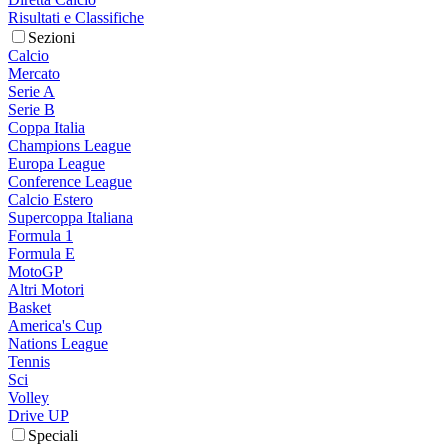
Risultati e Classifiche
Sezioni
Calcio
Mercato
Serie A
Serie B
Coppa Italia
Champions League
Europa League
Conference League
Calcio Estero
Supercoppa Italiana
Formula 1
Formula E
MotoGP
Altri Motori
Basket
America's Cup
Nations League
Tennis
Sci
Volley
Drive UP
Speciali