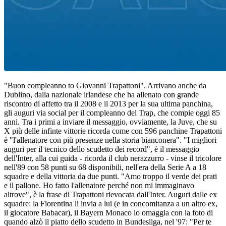
"Buon compleanno to Giovanni Trapattoni". Arrivano anche da
Dublino, dalla nazionale irlandese che ha allenato con grande
riscontro di affetto tra il 2008 e il 2013 per la sua ultima panchina,
gli auguri via social per il compleanno del Trap, che compie oggi 85
anni. Tra i primi a inviare il messaggio, ovviamente, la Juve, che su
X più delle infinte vittorie ricorda come con 596 panchine Trapattoni
è "l'allenatore con più presenze nella storia bianconera". "I migliori
auguri per il tecnico dello scudetto dei record", è il messaggio
dell'Inter, alla cui guida - ricorda il club nerazzurro - vinse il tricolore
nell'89 con 58 punti su 68 disponibili, nell'era della Serie A a 18
squadre e della vittoria da due punti. "Amo troppo il verde dei prati
e il pallone. Ho fatto l'allenatore perché non mi immaginavo
altrove", è la frase di Trapattoni rievocata dall'Inter. Auguri dalle ex
squadre: la Fiorentina li invia a lui (e in concomitanza a un altro ex,
il giocatore Babacar), il Bayern Monaco lo omaggia con la foto di
quando alzò il piatto dello scudetto in Bundesliga, nel '97: "Per te