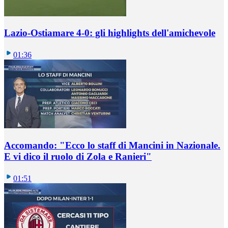
Lazio-Ostiamare 4-0: gli highlights dell'amichevole
01:36
Accomando: "Ecco lo staff di Mancini in Nazionale.
E vi dico il ruolo di Zola e Ranieri"
01:51