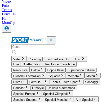
Video
Foto
Tennis
Drive UP
F1
MotoGp
Video
Pressing
Sportmediaset XXL
Foto
Live
Diretta Calcio
Risultati e Classifiche
News Live
Calcio
Coppa Italia
Supercoppa Italiana
Probabili Formazioni
Squadre
Mercato
Motori
Drive UP
Formula E
Tennis
Altri Sport
Sondaggi
Podcast
Lifestyle
Un libro a settimana
Speciali Europei
Speciali Olimpiadi
Speciale Scudetti
Speciali Mondiali
Altri Speciali