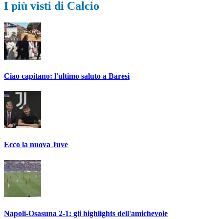
I più visti di Calcio
Ciao capitano: l'ultimo saluto a Baresi
Ecco la nuova Juve
Napoli-Osasuna 2-1: gli highlights dell'amichevole