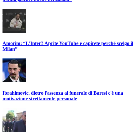
Amorim: “L’Inter? Aprite YouTube e capirete perché scelgo il
Milan”
Ibrahimovic, dietro l'assenza al funerale di Baresi c'è una
motivazione strettamente personale