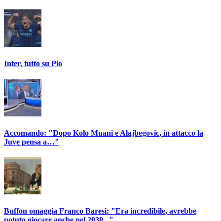
Inter, tutto su Pio
Accomando: "Dopo Kolo Muani e Alajbegovic, in attacco la
Juve pensa a…"
Buffon omaggia Franco Baresi: "Era incredibile, avrebbe
potuto giocare anche nel 2030..."