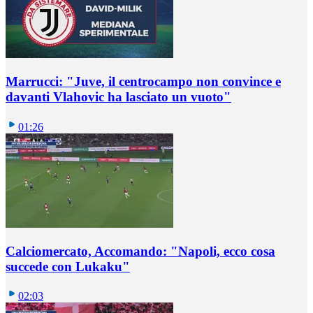
Marrucci: "Juve, il centrocampo non convince e
davanti Vlahovic ha lasciato un vuoto"
01:26
Calciomercato, Accomando: "Napoli, ecco cosa
succede con Lukaku"
02:03