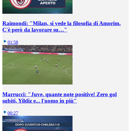
Raimondi: "Milan, si vede la filosofia di Amorim.
C'è però da lavorare su…"
01:58
Marrucci: "Juve, quante note positive! Zero gol
subiti, Yildiz e... l'uomo in più"
00:27