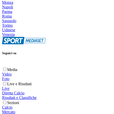
Monza
Napoli
Parma
Roma
Sassuolo
Torino
Udinese
Venezia
Seguici su
Media
Video
Foto
Live e Risultati
Live
Diretta Calcio
Risultati e Classifiche
Sezioni
Calcio
Mercato