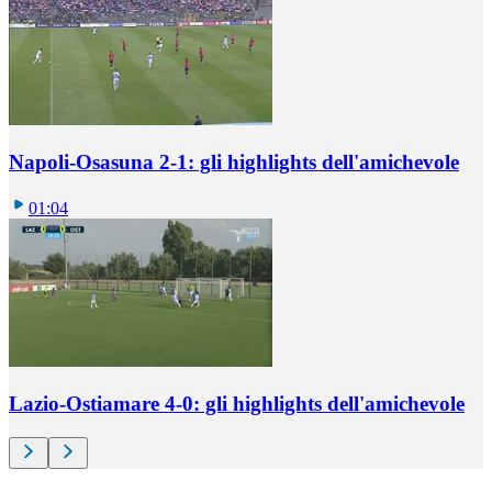
Napoli-Osasuna 2-1: gli highlights dell'amichevole
01:04
Lazio-Ostiamare 4-0: gli highlights dell'amichevole