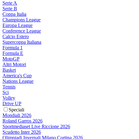
Serie A
Serie B
Coppa Italia
Champions League
Europa League
Conference League
Calcio Estero
Supercoppa Italiana
Formula 1
Formula E
MotoGP
Altri Motori
Basket
America's Cup
Nations League
Tennis
Sci
Volley
Drive UP
Speciali
Mondiali 2026
Roland Garros 2026
Sportmediaset Live Riccione 2026
Scudetto Inter 2026
Olimpiadi Invernali Milano Cortina 2026