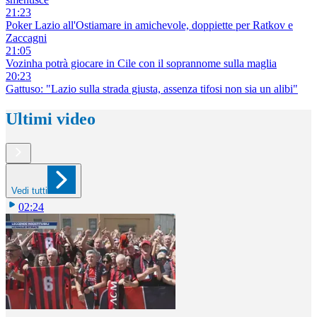
21:23
Poker Lazio all'Ostiamare in amichevole, doppiette per Ratkov e
Zaccagni
21:05
Vozinha potrà giocare in Cile con il soprannome sulla maglia
20:23
Gattuso: "Lazio sulla strada giusta, assenza tifosi non sia un alibi"
Ultimi video
Vedi tutti
02:24