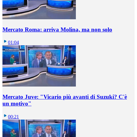
Mercato Roma: arriva Molina, ma non solo
01:04
Mercato Juve: "Vicario più avanti di Suzuki? C'è
un motivo"
00:21