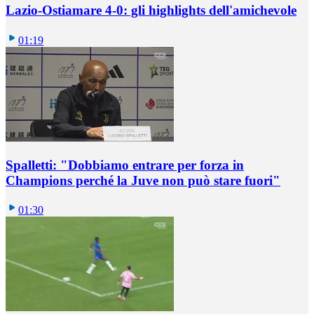
Lazio-Ostiamare 4-0: gli highlights dell'amichevole
01:19
Spalletti: "Dobbiamo entrare per forza in
Champions perché la Juve non può stare fuori"
01:30