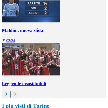
Maldini, nuova sfida
02:24
Leggende insostituibili
I più visti di Torino