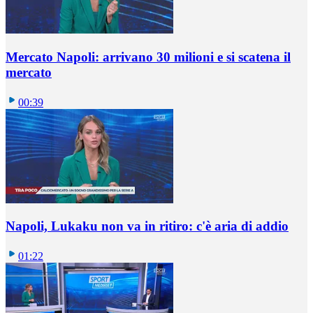
Mercato Napoli: arrivano 30 milioni e si scatena il
mercato
00:39
Napoli, Lukaku non va in ritiro: c'è aria di addio
01:22