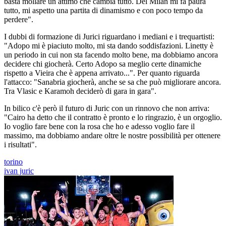
basta mollare un attimo che cambia tutto. Del Milan mi fa paura
tutto, mi aspetto una partita di dinamismo e con poco tempo da
perdere".
I dubbi di formazione di Jurici riguardano i mediani e i trequartisti:
"Adopo mi è piaciuto molto, mi sta dando soddisfazioni. Linetty è
un periodo in cui non sta facendo molto bene, ma dobbiamo ancora
decidere chi giocherà. Certo Adopo sa meglio certe dinamiche
rispetto a Vieira che è appena arrivato...". Per quanto riguarda
l'attacco: "Sanabria giocherà, anche se sa che può migliorare ancora.
Tra Vlasic e Karamoh deciderò di gara in gara".
In bilico c'è però il futuro di Juric con un rinnovo che non arriva:
"Cairo ha detto che il contratto è pronto e lo ringrazio, è un orgoglio.
Io voglio fare bene con la rosa che ho e adesso voglio fare il
massimo, ma dobbiamo andare oltre le nostre possibilità per ottenere
i risultati".
torino
ivan juric