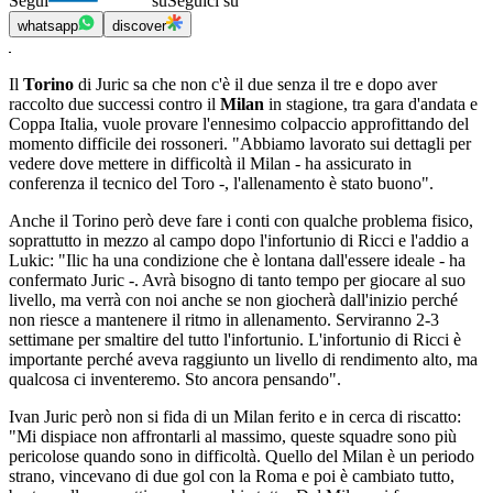
Segui
su
Seguici su
whatsapp
discover
Il
Torino
di Juric sa che non c'è il due senza il tre e dopo aver
raccolto due successi contro il
Milan
in stagione, tra gara d'andata e
Coppa Italia, vuole provare l'ennesimo colpaccio approfittando del
momento difficile dei rossoneri. "Abbiamo lavorato sui dettagli per
vedere dove mettere in difficoltà il Milan - ha assicurato in
conferenza il tecnico del Toro -, l'allenamento è stato buono".
Anche il Torino però deve fare i conti con qualche problema fisico,
soprattutto in mezzo al campo dopo l'infortunio di Ricci e l'addio a
Lukic: "Ilic ha una condizione che è lontana dall'essere ideale - ha
confermato Juric -. Avrà bisogno di tanto tempo per giocare al suo
livello, ma verrà con noi anche se non giocherà dall'inizio perché
non riesce a mantenere il ritmo in allenamento. Serviranno 2-3
settimane per smaltire del tutto l'infortunio. L'infortunio di Ricci è
importante perché aveva raggiunto un livello di rendimento alto, ma
qualcosa ci inventeremo. Sto ancora pensando".
Ivan Juric però non si fida di un Milan ferito e in cerca di riscatto:
"Mi dispiace non affrontarli al massimo, queste squadre sono più
pericolose quando sono in difficoltà. Quello del Milan è un periodo
strano, vincevano di due gol con la Roma e poi è cambiato tutto,