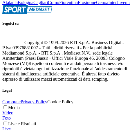
Atalanta
Bologna
Cagliari
Como
Fiorentina
Frosinone
Genoa
Inter
Juvent
Seguici su
Copyright © 1999-
2026
RTI S.p.A. Business Digital -
P.Iva 03976881007 - Tutti i diritti riservati - Per la pubblicità
Mediamond S.p.A. - RTI S.p.A., Mediaset N.V., sede legale
Amsterdam (Paesi Bassi) - Uffici Viale Europa 46, 20093 Cologno
Monzese (MI)
Rispetto ai contenuti e ai dati personali trasmessi e/o
riprodotti è vietata ogni utilizzazione funzionale all’addestramento di
sistemi di intelligenza artificiale generativa. È altresì fatto divieto
espresso di utilizzare mezzi automatizzati di data scraping.
Legal
Corporate
Privacy Policy
Cookie Policy
Media
Video
Foto
Live e Risultati
Live