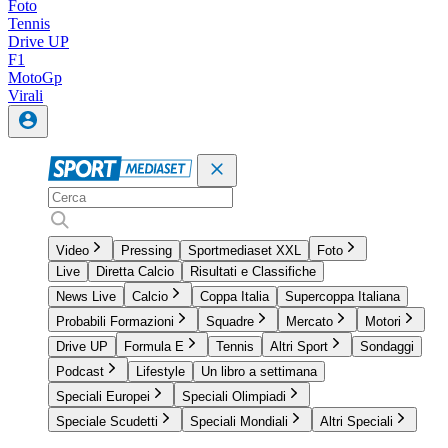
Foto
Tennis
Drive UP
F1
MotoGp
Virali
Video
Pressing
Sportmediaset XXL
Foto
Live
Diretta Calcio
Risultati e Classifiche
News Live
Calcio
Coppa Italia
Supercoppa Italiana
Probabili Formazioni
Squadre
Mercato
Motori
Drive UP
Formula E
Tennis
Altri Sport
Sondaggi
Podcast
Lifestyle
Un libro a settimana
Speciali Europei
Speciali Olimpiadi
Speciale Scudetti
Speciali Mondiali
Altri Speciali