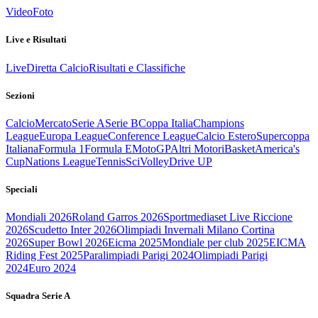
Video
Foto
Live e Risultati
Live
Diretta Calcio
Risultati e Classifiche
Sezioni
Calcio
Mercato
Serie A
Serie B
Coppa Italia
Champions
League
Europa League
Conference League
Calcio Estero
Supercoppa
Italiana
Formula 1
Formula E
MotoGP
Altri Motori
Basket
America's
Cup
Nations League
Tennis
Sci
Volley
Drive UP
Speciali
Mondiali 2026
Roland Garros 2026
Sportmediaset Live Riccione
2026
Scudetto Inter 2026
Olimpiadi Invernali Milano Cortina
2026
Super Bowl 2026
Eicma 2025
Mondiale per club 2025
EICMA
Riding Fest 2025
Paralimpiadi Parigi 2024
Olimpiadi Parigi
2024
Euro 2024
Squadra Serie A