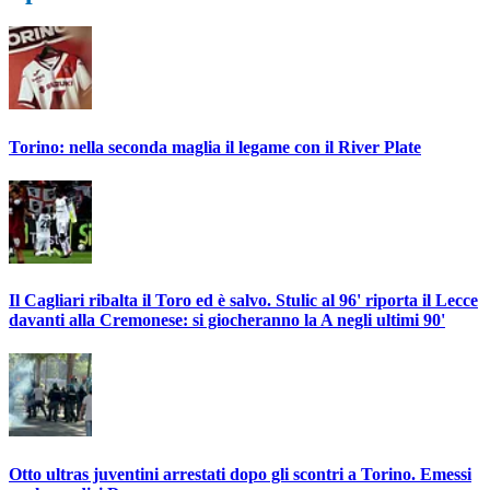
Torino: nella seconda maglia il legame con il River Plate
Il Cagliari ribalta il Toro ed è salvo. Stulic al 96' riporta il Lecce
davanti alla Cremonese: si giocheranno la A negli ultimi 90'
Otto ultras juventini arrestati dopo gli scontri a Torino. Emessi