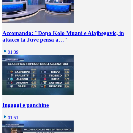
Accomando: "Dopo Kolo Muani e Alajbegovic, in
attacco la Juve pensa a…"
01:39
Ingaggi e panchine
01:51