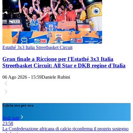
Estathé 3x3 Italia Streetbasket Circuit
Gran finale a Riccione per l'Estathé 3x3 Italia
Streetbasket Circuit: All Star e DKB regine d'Italia
06 Ago 2026 - 15:59
Daniele Rubini
Calcio ora per ora
Vedi tutti
23:58
La Confederazione africana di calcio riconferma il proprio sostegno