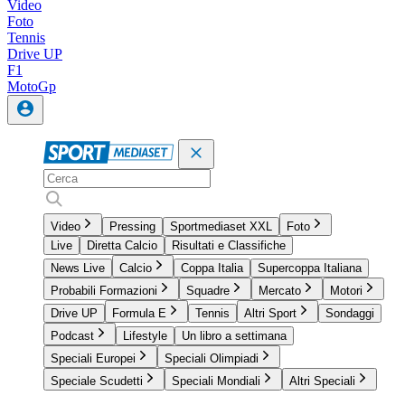
Video
Foto
Tennis
Drive UP
F1
MotoGp
Video
Pressing
Sportmediaset XXL
Foto
Live
Diretta Calcio
Risultati e Classifiche
News Live
Calcio
Coppa Italia
Supercoppa Italiana
Probabili Formazioni
Squadre
Mercato
Motori
Drive UP
Formula E
Tennis
Altri Sport
Sondaggi
Podcast
Lifestyle
Un libro a settimana
Speciali Europei
Speciali Olimpiadi
Speciale Scudetti
Speciali Mondiali
Altri Speciali