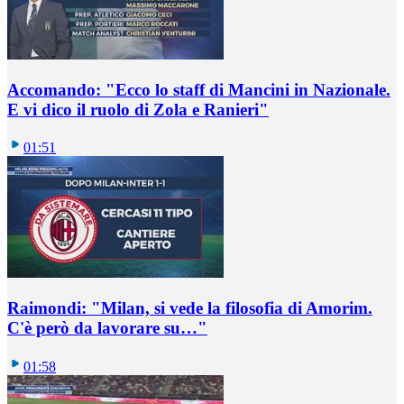
Accomando: "Ecco lo staff di Mancini in Nazionale.
E vi dico il ruolo di Zola e Ranieri"
01:51
Raimondi: "Milan, si vede la filosofia di Amorim.
C'è però da lavorare su…"
01:58