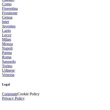
Como
Fiorentina
Frosinone
Genoa
Inter
Juventus
Lazio
Lecce
Milan
Monza
Napoli
Parma
Roma
Sassuolo
Torino
Udinese
Venezia
Legal
Corporate
Cookie Policy
Privacy Policy