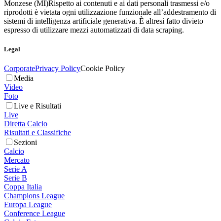
Monzese (MI)
Rispetto ai contenuti e ai dati personali trasmessi e/o
riprodotti è vietata ogni utilizzazione funzionale all’addestramento di
sistemi di intelligenza artificiale generativa. È altresì fatto divieto
espresso di utilizzare mezzi automatizzati di data scraping.
Legal
Corporate
Privacy Policy
Cookie Policy
Media
Video
Foto
Live e Risultati
Live
Diretta Calcio
Risultati e Classifiche
Sezioni
Calcio
Mercato
Serie A
Serie B
Coppa Italia
Champions League
Europa League
Conference League