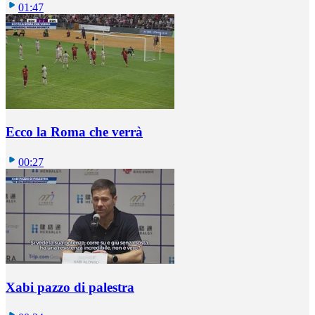
01:47
Ecco la Roma che verrà
00:27
Xabi pazzo di palestra