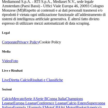
Mediamond S.p.A. - RTI S.p.A., Mediaset N.V., sede legale
Amsterdam (Paesi Bassi) - Uffici Viale Europa 46, 20093 Cologno
Monzese (MI)
Rispetto ai contenuti e ai dati personali trasmessi e/o
riprodotti è vietata ogni utilizzazione funzionale all’addestramento di
sistemi di intelligenza artificiale generativa. È altresì fatto divieto
espresso di utilizzare mezzi automatizzati di data scraping.
Legal
Corporate
Privacy Policy
Cookie Policy
Media
Video
Foto
Live e Risultati
Live
Diretta Calcio
Risultati e Classifiche
Sezioni
Calcio
Mercato
Serie A
Serie B
Coppa Italia
Champions
League
Europa League
Conference League
Calcio Estero
Supercoppa
Italiana
Formula 1
Formula E
MotoGP
Altri Motori
Basket
America's