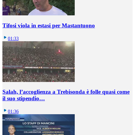
Tifosi viola in estasi per Mastantuono
01:33
Salah, l’accoglienza a Trebisonda è folle quasi come
il suo stipendio…
01:36