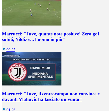
Marrucci: "Juve, quante note positive! Zero gol
subiti, Yildiz e... l'uomo in più"
00:27
Marrucci: "Juve, il centrocampo non convince e
davanti Vlahovic ha lasciato un vuoto"
01:26