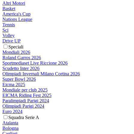
Altri Motori
Basket
America's Cup
Nations League
Tennis
Sci
Volley
Drive UP
Speciali
Mondiali 2026
Roland Garros 2026
Sportmediaset Live Riccione 2026
Scudetto Inter 2026
Olimpiadi Invernali Milano Cortina 2026
Super Bowl 2026
Eicma 2025
Mondiale per club 2025
EICMA Riding Fest 2025
Paralimpiadi Parigi 2024
Olimpiadi Parigi 2024
Euro 2024
Squadra Serie A
Atalanta
Bologna
Cagliari