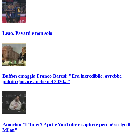
Leao, Pavard e non solo
Buffon omaggia Franco Baresi: "Era incredibile, avrebbe
potuto giocare anche nel 2030..."
Amorim: “L’Inter? Aprite YouTube e capirete perché scelgo il
Milan”