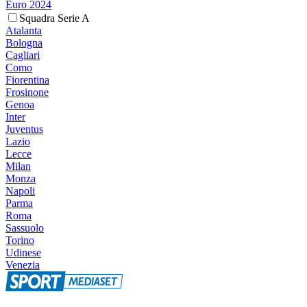
Euro 2024
Squadra Serie A
Atalanta
Bologna
Cagliari
Como
Fiorentina
Frosinone
Genoa
Inter
Juventus
Lazio
Lecce
Milan
Monza
Napoli
Parma
Roma
Sassuolo
Torino
Udinese
Venezia