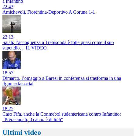
a Infantino
22:43
Amichevoli, Fiorentina-Deportivo A Coruna 1-1
22:13
Salah, l’accoglienza a Trebisonda è folle quasi come il suo
stipendio… IL VIDEO
18:57
Dimarco, l’omaggio a Baresi in conferenza si trasforma in una
figuraccia social
18:25
Caso Fifa, anche la Conmebol sudamericana contro Infantino:
"Preoccupati, il calcio è di tutti"
Ultimi video