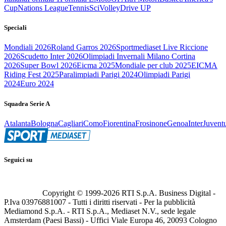
Cup
Nations League
Tennis
Sci
Volley
Drive UP
Speciali
Mondiali 2026
Roland Garros 2026
Sportmediaset Live Riccione
2026
Scudetto Inter 2026
Olimpiadi Invernali Milano Cortina
2026
Super Bowl 2026
Eicma 2025
Mondiale per club 2025
EICMA
Riding Fest 2025
Paralimpiadi Parigi 2024
Olimpiadi Parigi
2024
Euro 2024
Squadra Serie A
Atalanta
Bologna
Cagliari
Como
Fiorentina
Frosinone
Genoa
Inter
Juvent
Seguici su
Copyright © 1999-
2026
RTI S.p.A. Business Digital -
P.Iva 03976881007 - Tutti i diritti riservati - Per la pubblicità
Mediamond S.p.A. - RTI S.p.A., Mediaset N.V., sede legale
Amsterdam (Paesi Bassi) - Uffici Viale Europa 46, 20093 Cologno