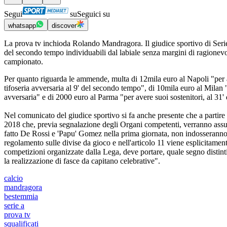
Segui
su
Seguici su
whatsapp
discover
La prova tv inchioda Rolando Mandragora. Il giudice sportivo di Serie
del secondo tempo individuabili dal labiale senza margini di ragionevo
campionato.
Per quanto riguarda le ammende, multa di 12mila euro al Napoli "per av
tifoseria avversaria al 9' del secondo tempo", di 10mila euro al Milan "p
avversaria" e di 2000 euro al Parma "per avere suoi sostenitori, al 31
Nel comunicato del giudice sportivo si fa anche presente che a partir
2018 che, previa segnalazione degli Organi competenti, verranno assu
fatto De Rossi e 'Papu' Gomez nella prima giornata, non indosseranno in p
regolamento sulle divise da gioco e nell'articolo 11 viene esplicitament
competizioni organizzate dalla Lega, deve portare, quale segno distintiv
la realizzazione di fasce da capitano celebrative".
calcio
mandragora
bestemmia
serie a
prova tv
squalificati