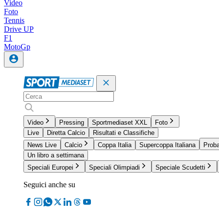
Video
Foto
Tennis
Drive UP
F1
MotoGp
Video
Pressing
Sportmediaset XXL
Foto
Live
Diretta Calcio
Risultati e Classifiche
News Live
Calcio
Coppa Italia
Supercoppa Italiana
Proba
Un libro a settimana
Speciali Europei
Speciali Olimpiadi
Speciale Scudetti
Seguici anche su