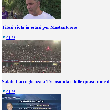
Tifosi viola in estasi per Mastantuono
01:33
Salah, l’accoglienza a Trebisonda è folle quasi come i
01:36