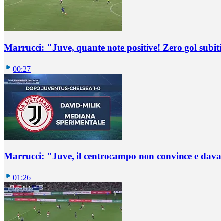
Marrucci: "Juve, quante note positive! Zero gol subiti,
00:27
Marrucci: "Juve, il centrocampo non convince e dava
01:26