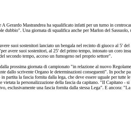
 A Gerardo Mastrandrea ha squalificato infatti per un turno in centroca
le dubbio". Una giornata di squalifica anche per Marlon del Sassuolo, u
ere suoi sostenitori lanciato un bengala nel recinto di giuoco al 5' de
er avere suoi sostenitori, al 25' del primo tempo, intonato un coro insult
' del secondo tempo, acceso un fumogeno nel proprio settore".
e dalla prossima giornata di campionato "in relazione al nuovo Regolame
nte dallo scrivente Organo le determinazioni conseguenti". In poche pa
artita la fascia fornita dalla lega, che deve essere uguale per tutte le sq
e vietata la personalizzazione della fascia da capitano. "II Capitano - si 
o, esclusivamente una fascia fornita dalla stessa Lega". E ancora: "La Le