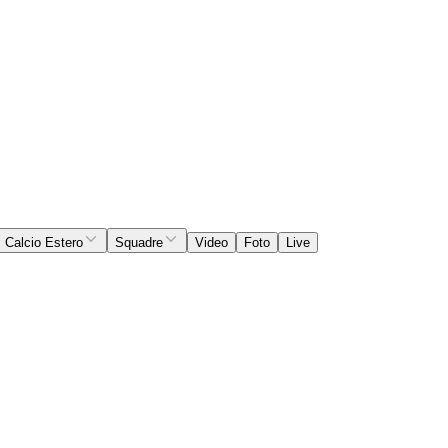
Calcio Estero
Squadre
Video
Foto
Live