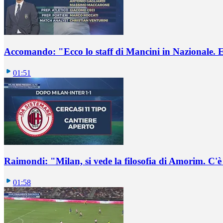
Accomando: "Ecco lo staff di Mancini in Nazionale. E 
01:51
Raimondi: "Milan, si vede la filosofia di Amorim. C'
01:58