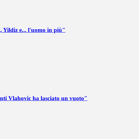
 Yildiz e... l'uomo in più"
nti Vlahovic ha lasciato un vuoto"