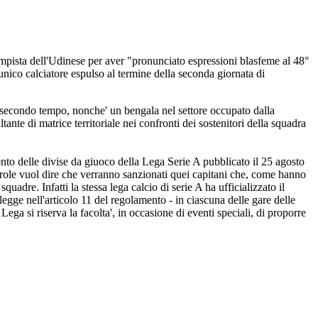
mpista dell'Udinese per aver "pronunciato espressioni blasfeme al 48°
nico calciatore espulso al termine della seconda giornata di
l secondo tempo, nonche' un bengala nel settore occupato dalla
ante di matrice territoriale nei confronti dei sostenitori della squadra
nto delle divise da giuoco della Lega Serie A pubblicato il 25 agosto
role vuol dire che verranno sanzionati quei capitani che, come hanno
uadre. Infatti la stessa lega calcio di serie A ha ufficializzato il
legge nell'articolo 11 del regolamento - in ciascuna delle gare delle
ga si riserva la facolta', in occasione di eventi speciali, di proporre