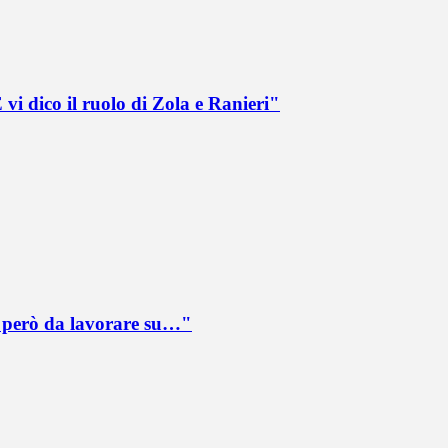
vi dico il ruolo di Zola e Ranieri"
è però da lavorare su…"