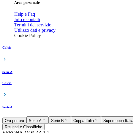
Area personale
Help e Faq
Info e contatti
Termini del servizio
Utilizzo dati e privacy
Cookie Policy
Calcio
Serie A
Calcio
Serie A
Ora per ora
Serie A
Serie B
Coppa Italia
Supercoppa Itali
Risultati e Classifiche
VERONA-MONZA 1-1