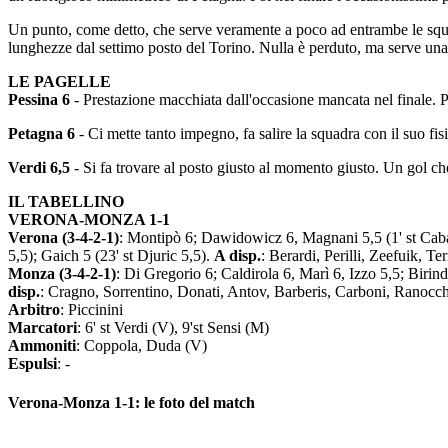
Un punto, come detto, che serve veramente a poco ad entrambe le squadr
lunghezze dal settimo posto del Torino. Nulla è perduto, ma serve una v
LE PAGELLE
Pessina 6
- Prestazione macchiata dall'occasione mancata nel finale. Pe
Petagna 6
- Ci mette tanto impegno, fa salire la squadra con il suo fi
Verdi 6,5
- Si fa trovare al posto giusto al momento giusto. Un gol che
IL TABELLINO
VERONA-MONZA 1-1
Verona (3-4-2-1)
: Montipò 6; Dawidowicz 6, Magnani 5,5 (1' st Cabal 
5,5); Gaich 5 (23' st Djuric 5,5).
A disp.
: Berardi, Perilli, Zeefuik, T
Monza (3-4-2-1)
: Di Gregorio 6; Caldirola 6, Marì 6, Izzo 5,5; Birinde
disp.
: Cragno, Sorrentino, Donati, Antov, Barberis, Carboni, Ranocc
Arbitro
: Piccinini
Marcatori
: 6' st Verdi (V), 9'st Sensi (M)
Ammoniti
: Coppola, Duda (V)
Espulsi
: -
Verona-Monza 1-1: le foto del match