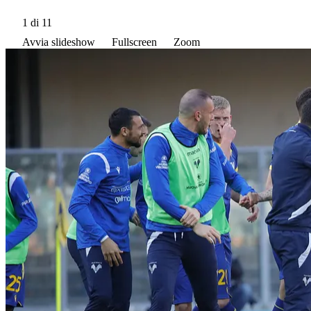
1
di 11
Avvia slideshow
Fullscreen
Zoom