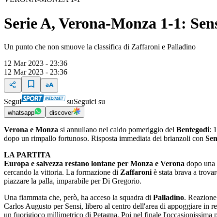
Serie A, Verona-Monza 1-1: Sens
Un punto che non smuove la classifica di Zaffaroni e Palladino
12 Mar 2023 - 23:36
12 Mar 2023 - 23:36
Segui
su
Seguici su
whatsapp
discover
Verona e Monza
si annullano nel caldo pomeriggio del
Bentegodi
: 
dopo un rimpallo fortunoso. Risposta immediata dei brianzoli con
Sen
LA PARTITA
Europa e salvezza restano lontane per Monza e Verona
dopo una p
cercando la vittoria. La formazione di
Zaffaroni
è stata brava a trova
piazzare la palla, imparabile per Di Gregorio.
Una fiammata che, però, ha acceso la squadra di
Palladino
. Reazione 
Carlos Augusto per Sensi, libero al centro dell'area di appoggiare in re
un fuorigioco millimetrico di Petagna. Poi nel finale l'occasionissima p