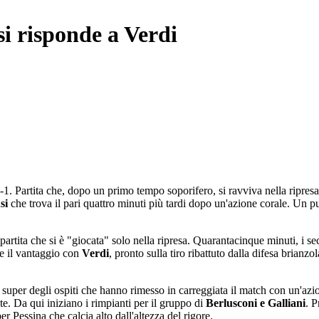
i risponde a Verdi
1-1. Partita che, dopo un primo tempo soporifero, si ravviva nella ripresa
si
che trova il pari quattro minuti più tardi dopo un'azione corale. Un 
artita che si è "giocata" solo nella ripresa. Quarantacinque minuti, i sec
re il vantaggio con
Verdi
, pronto sulla tiro ribattuto dalla difesa brianz
super degli ospiti che hanno rimesso in carreggiata il match con un'azion
te. Da qui iniziano i rimpianti per il gruppo di
Berlusconi e Galliani
. P
er Pessina che calcia alto dall'altezza del rigore.