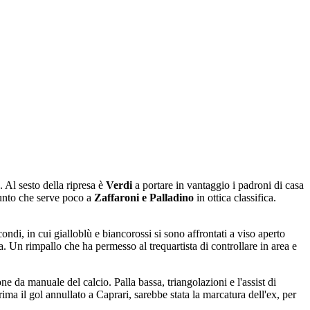
. Al sesto della ripresa è
Verdi
a portare in vantaggio i padroni di casa
punto che serve poco a
Zaffaroni e Palladino
in ottica classifica.
ondi, in cui gialloblù e biancorossi si sono affrontati a viso aperto
ola. Un rimpallo che ha permesso al trequartista di controllare in area e
e da manuale del calcio. Palla bassa, triangolazioni e l'assist di
rima il gol annullato a Caprari, sarebbe stata la marcatura dell'ex, per