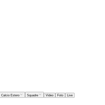
Calcio Estero
Squadre
Video
Foto
Live