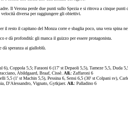
e. Il Verona perde due punti sullo Spezia e si ritrova a cinque punti d
elocità diversa per raggiungere gli obiettivi.
r il resto il capitano del Monza corre e sbaglia poco, una vera spina ne
sico e dà profondità: gli manca il guizzo per essere protagonista.
 dà speranza ai gialloblù.
6), Coppola 5,5; Faraoni 6 (17' st Depaoli 5,5), Tameze 5,5, Duda 5,5,
erracciano, Abildgaard, Braaf, Cissè.
All.
: Zaffaroni 6
lli 5,5 (1' st Machin 5,5), Pessina 6, Sensi 6,5 (30' st Colpani sv), Carl
hia, D'Alessandro, Vignato, Gytkjaer.
All.
: Palladino 6