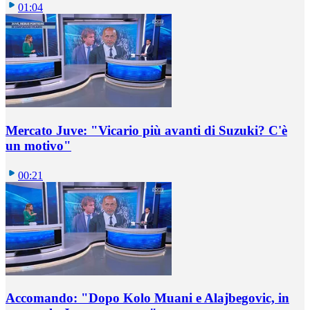
01:04
Mercato Juve: "Vicario più avanti di Suzuki? C'è
un motivo"
00:21
Accomando: "Dopo Kolo Muani e Alajbegovic, in