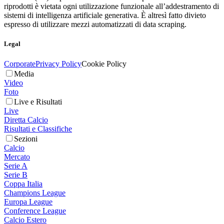
riprodotti è vietata ogni utilizzazione funzionale all’addestramento di
sistemi di intelligenza artificiale generativa. È altresì fatto divieto
espresso di utilizzare mezzi automatizzati di data scraping.
Legal
Corporate
Privacy Policy
Cookie Policy
Media
Video
Foto
Live e Risultati
Live
Diretta Calcio
Risultati e Classifiche
Sezioni
Calcio
Mercato
Serie A
Serie B
Coppa Italia
Champions League
Europa League
Conference League
Calcio Estero