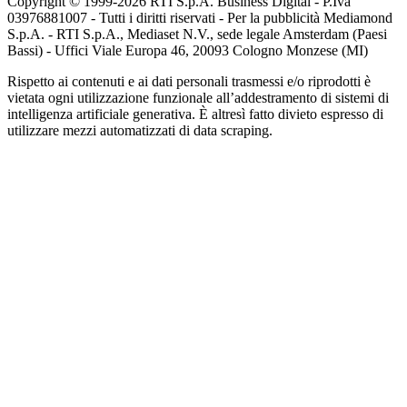
Copyright © 1999-
2026
RTI S.p.A. Business Digital - P.Iva
03976881007 - Tutti i diritti riservati - Per la pubblicità Mediamond
S.p.A. - RTI S.p.A., Mediaset N.V., sede legale Amsterdam (Paesi
Bassi) - Uffici Viale Europa 46, 20093 Cologno Monzese (MI)
Rispetto ai contenuti e ai dati personali trasmessi e/o riprodotti è
vietata ogni utilizzazione funzionale all’addestramento di sistemi di
intelligenza artificiale generativa. È altresì fatto divieto espresso di
utilizzare mezzi automatizzati di data scraping.