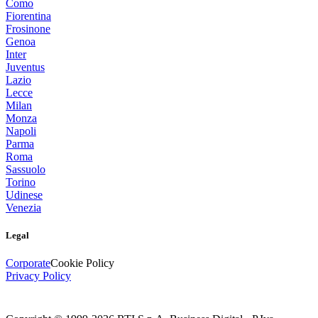
Como
Fiorentina
Frosinone
Genoa
Inter
Juventus
Lazio
Lecce
Milan
Monza
Napoli
Parma
Roma
Sassuolo
Torino
Udinese
Venezia
Legal
Corporate
Cookie Policy
Privacy Policy