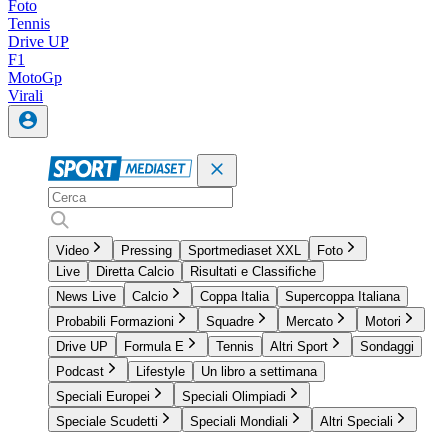
Foto
Tennis
Drive UP
F1
MotoGp
Virali
Video
Pressing
Sportmediaset XXL
Foto
Live
Diretta Calcio
Risultati e Classifiche
News Live
Calcio
Coppa Italia
Supercoppa Italiana
Probabili Formazioni
Squadre
Mercato
Motori
Drive UP
Formula E
Tennis
Altri Sport
Sondaggi
Podcast
Lifestyle
Un libro a settimana
Speciali Europei
Speciali Olimpiadi
Speciale Scudetti
Speciali Mondiali
Altri Speciali