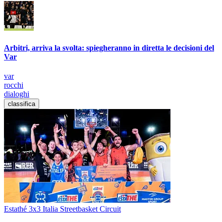
Arbitri, arriva la svolta: spiegheranno in diretta le decisioni del
Var
var
rocchi
dialoghi
classifica
Estathé 3x3 Italia Streetbasket Circuit