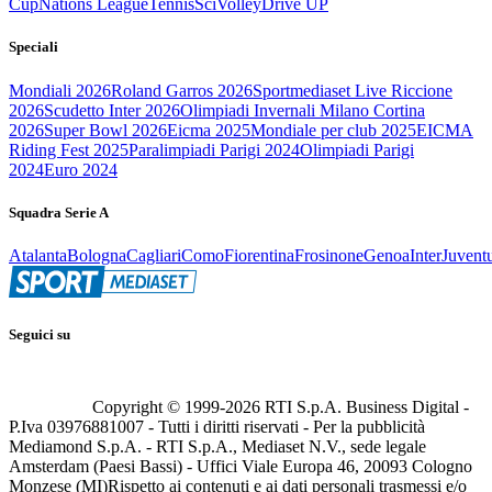
Cup
Nations League
Tennis
Sci
Volley
Drive UP
Speciali
Mondiali 2026
Roland Garros 2026
Sportmediaset Live Riccione
2026
Scudetto Inter 2026
Olimpiadi Invernali Milano Cortina
2026
Super Bowl 2026
Eicma 2025
Mondiale per club 2025
EICMA
Riding Fest 2025
Paralimpiadi Parigi 2024
Olimpiadi Parigi
2024
Euro 2024
Squadra Serie A
Atalanta
Bologna
Cagliari
Como
Fiorentina
Frosinone
Genoa
Inter
Juvent
Seguici su
Copyright © 1999-
2026
RTI S.p.A. Business Digital -
P.Iva 03976881007 - Tutti i diritti riservati - Per la pubblicità
Mediamond S.p.A. - RTI S.p.A., Mediaset N.V., sede legale
Amsterdam (Paesi Bassi) - Uffici Viale Europa 46, 20093 Cologno
Monzese (MI)
Rispetto ai contenuti e ai dati personali trasmessi e/o