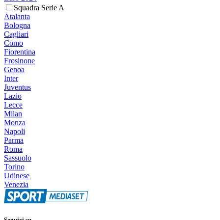
Squadra Serie A
Atalanta
Bologna
Cagliari
Como
Fiorentina
Frosinone
Genoa
Inter
Juventus
Lazio
Lecce
Milan
Monza
Napoli
Parma
Roma
Sassuolo
Torino
Udinese
Venezia
Seguici su