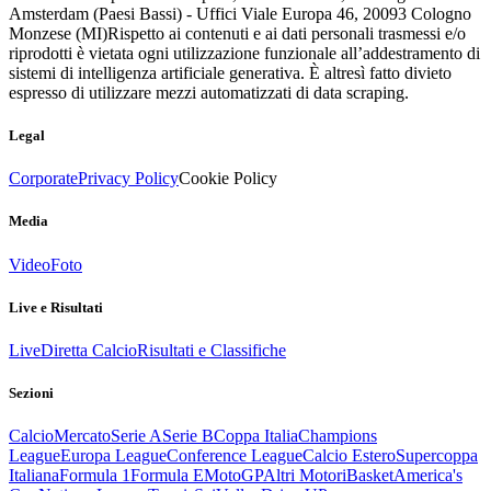
Amsterdam (Paesi Bassi) - Uffici Viale Europa 46, 20093 Cologno
Monzese (MI)
Rispetto ai contenuti e ai dati personali trasmessi e/o
riprodotti è vietata ogni utilizzazione funzionale all’addestramento di
sistemi di intelligenza artificiale generativa. È altresì fatto divieto
espresso di utilizzare mezzi automatizzati di data scraping.
Legal
Corporate
Privacy Policy
Cookie Policy
Media
Video
Foto
Live e Risultati
Live
Diretta Calcio
Risultati e Classifiche
Sezioni
Calcio
Mercato
Serie A
Serie B
Coppa Italia
Champions
League
Europa League
Conference League
Calcio Estero
Supercoppa
Italiana
Formula 1
Formula E
MotoGP
Altri Motori
Basket
America's