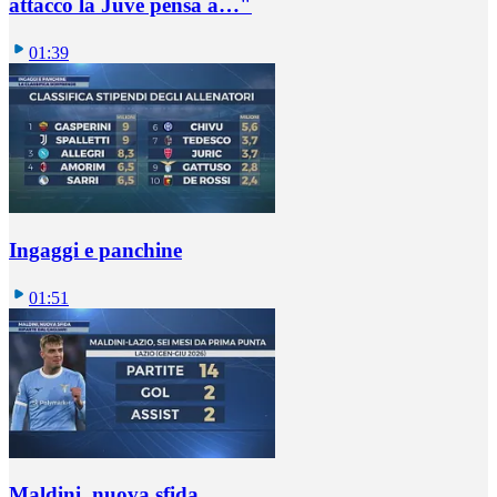
attacco la Juve pensa a…"
01:39
Ingaggi e panchine
01:51
Maldini, nuova sfida