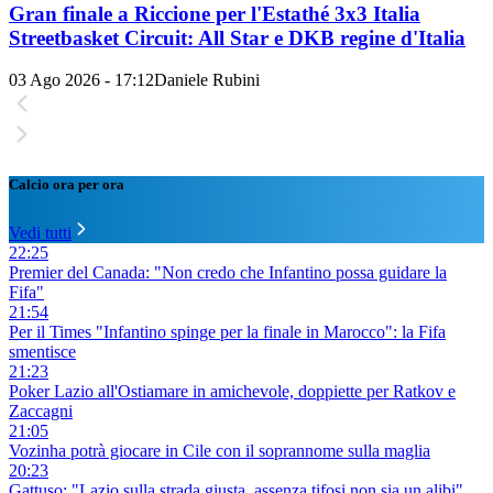
Gran finale a Riccione per l'Estathé 3x3 Italia
Streetbasket Circuit: All Star e DKB regine d'Italia
03 Ago 2026 - 17:12
Daniele Rubini
Calcio ora per ora
Vedi tutti
22:25
Premier del Canada: "Non credo che Infantino possa guidare la
Fifa"
21:54
Per il Times "Infantino spinge per la finale in Marocco": la Fifa
smentisce
21:23
Poker Lazio all'Ostiamare in amichevole, doppiette per Ratkov e
Zaccagni
21:05
Vozinha potrà giocare in Cile con il soprannome sulla maglia
20:23
Gattuso: "Lazio sulla strada giusta, assenza tifosi non sia un alibi"