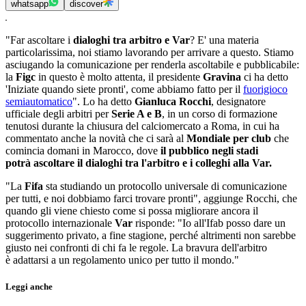
whatsapp
discover
"Far ascoltare i
dialoghi tra arbitro e Var
? E' una materia
particolarissima, noi stiamo lavorando per arrivare a questo. Stiamo
asciugando la comunicazione per renderla ascoltabile e pubblicabile:
la
Figc
in questo è molto attenta, il presidente
Gravina
ci ha detto
'Iniziate quando siete pronti', come abbiamo fatto per il
fuorigioco
semiautomatico
". Lo ha detto
Gianluca Rocchi
, designatore
ufficiale degli arbitri per
Serie A e B
, in un corso di formazione
tenutosi durante la chiusura del calciomercato a Roma, in cui ha
commentato anche la novità che ci sarà al
Mondiale per club
che
comincia domani in Marocco, dove
il pubblico negli stadi
potrà ascoltare il dialoghi tra l'arbitro e i colleghi alla Var.
"La
Fifa
sta studiando un protocollo universale di comunicazione
per tutti, e noi dobbiamo farci trovare pronti", aggiunge Rocchi, che
quando gli viene chiesto come si possa migliorare ancora il
protocollo internazionale
Var
risponde: "Io all'Ifab posso dare un
suggerimento privato, a fine stagione, perché altrimenti non sarebbe
giusto nei confronti di chi fa le regole. La bravura dell'arbitro
è adattarsi a un regolamento unico per tutto il mondo."
Leggi anche