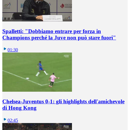
Spalletti: "Dobbiamo entrare per forza in
Champions perché la Juve non può stare fuori"
01:30
Chelsea-Juventus 0-1: gli highlights dell'amichevole
di Hong Kong
02:45