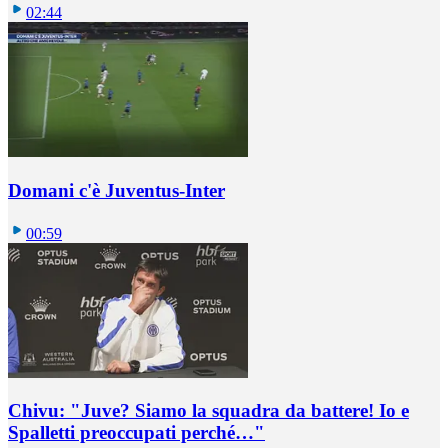
02:44
Domani c'è Juventus-Inter
00:59
Chivu: "Juve? Siamo la squadra da battere! Io e
Spalletti preoccupati perché…"