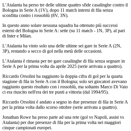
L’Atalanta ha perso tre delle ultime quattro sfide casalinghe contro il
Bologna in Serie A (1V), dopo 11 match interni di fila senza
sconfitta contro i rossoblù (8V, 3N).
In questo anno solare nessuna squadra ha ottenuto più successi
esterni del Bologna in Serie A: sette (su 11 match - 1N, 3P), al pari
di Inter e Milan.
L’Atalanta ha vinto solo una delle ultime sei gare in Serie A (2N,
3P), restando a secco di gol nella metà delle occasioni.
L’Atalanta è rimasta per tre gare casalinghe di fila senza segnare in
Serie A per la prima volta da aprile 2025 (serie arrivata a quattro).
Riccardo Orsolini ha raggiunto la doppia cifra di gol per la quarta
stagione di fila in Serie A con il Bologna; solo sei giocatori avevano
raggiunto questo risultato con i rossoblù, ma soltanto Marco Di Vaio
ci era riuscito nell'era dei tre punti a vittoria (dal 1994/95).
Riccardo Orsolini è andato a segno in due presenze di fila in Serie A
per la prima volta dallo scorso ottobre (serie arrivata a quattro).
Jonathan Rowe ha preso parte ad una rete (gol vs Napoli, assist vs
Atalanta) per due presenze di fila per la prima volta nei maggiori
cinque campionati europei.