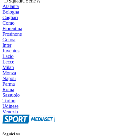
Squadra Serie A
Atalanta
Bologna
Cagliari
Como
Fiorentina
Frosinone
Genoa
Inter
Juventus
Lazio
Lecce
Milan
Monza
Napoli
Parma
Roma
Sassuolo
Torino
Udinese
Venezia
Seguici su