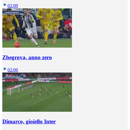
02:09
Zhegrova, anno zero
02:06
Dimarco, gioiello Inter