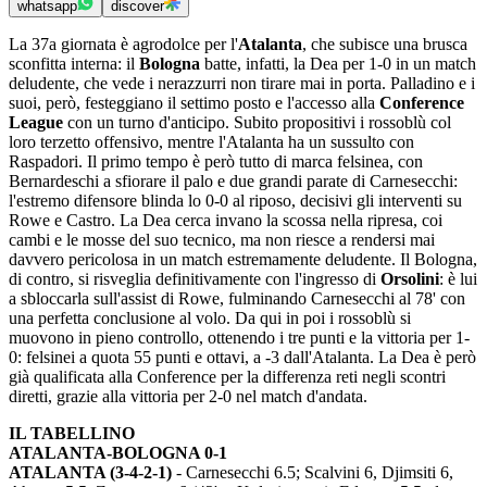
whatsapp
discover
La 37a giornata è agrodolce per l'
Atalanta
, che subisce una brusca
sconfitta interna: il
Bologna
batte, infatti, la Dea per 1-0 in un match
deludente, che vede i nerazzurri non tirare mai in porta. Palladino e i
suoi, però, festeggiano il settimo posto e l'accesso alla
Conference
League
con un turno d'anticipo. Subito propositivi i rossoblù col
loro terzetto offensivo, mentre l'Atalanta ha un sussulto con
Raspadori. Il primo tempo è però tutto di marca felsinea, con
Bernardeschi a sfiorare il palo e due grandi parate di Carnesecchi:
l'estremo difensore blinda lo 0-0 al riposo, decisivi gli interventi su
Rowe e Castro. La Dea cerca invano la scossa nella ripresa, coi
cambi e le mosse del suo tecnico, ma non riesce a rendersi mai
davvero pericolosa in un match estremamente deludente. Il Bologna,
di contro, si risveglia definitivamente con l'ingresso di
Orsolini
: è lui
a sbloccarla sull'assist di Rowe, fulminando Carnesecchi al 78' con
una perfetta conclusione al volo. Da qui in poi i rossoblù si
muovono in pieno controllo, ottenendo i tre punti e la vittoria per 1-
0: felsinei a quota 55 punti e ottavi, a -3 dall'Atalanta. La Dea è però
già qualificata alla Conference per la differenza reti negli scontri
diretti, grazie alla vittoria per 2-0 nel match d'andata.
IL TABELLINO
ATALANTA-BOLOGNA 0-1
ATALANTA (3-4-2-1)
- Carnesecchi 6.5; Scalvini 6, Djimsiti 6,