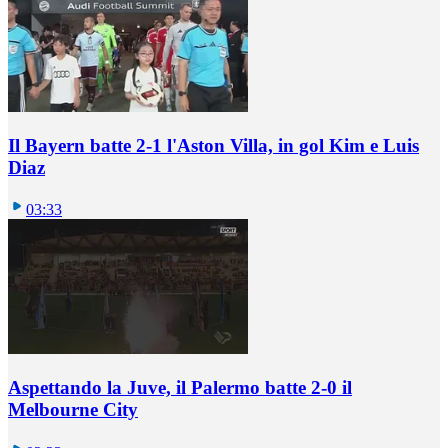
Il Bayern batte 2-1 l'Aston Villa, in gol Kim e Luis
Diaz
03:33
Aspettando la Juve, il Palermo batte 2-0 il
Melbourne City