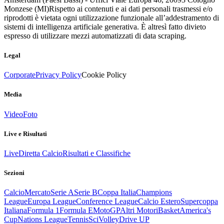
Monzese (MI)
Rispetto ai contenuti e ai dati personali trasmessi e/o
riprodotti è vietata ogni utilizzazione funzionale all’addestramento di
sistemi di intelligenza artificiale generativa. È altresì fatto divieto
espresso di utilizzare mezzi automatizzati di data scraping.
Legal
Corporate
Privacy Policy
Cookie Policy
Media
Video
Foto
Live e Risultati
Live
Diretta Calcio
Risultati e Classifiche
Sezioni
Calcio
Mercato
Serie A
Serie B
Coppa Italia
Champions
League
Europa League
Conference League
Calcio Estero
Supercoppa
Italiana
Formula 1
Formula E
MotoGP
Altri Motori
Basket
America's
Cup
Nations League
Tennis
Sci
Volley
Drive UP