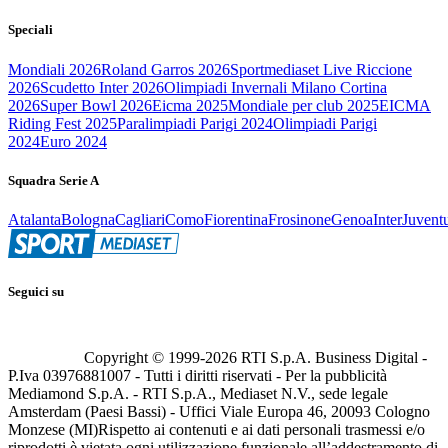
Speciali
Mondiali 2026
Roland Garros 2026
Sportmediaset Live Riccione
2026
Scudetto Inter 2026
Olimpiadi Invernali Milano Cortina
2026
Super Bowl 2026
Eicma 2025
Mondiale per club 2025
EICMA
Riding Fest 2025
Paralimpiadi Parigi 2024
Olimpiadi Parigi
2024
Euro 2024
Squadra Serie A
Atalanta
Bologna
Cagliari
Como
Fiorentina
Frosinone
Genoa
Inter
Juvent
Seguici su
Copyright © 1999-
2026
RTI S.p.A. Business Digital -
P.Iva 03976881007 - Tutti i diritti riservati - Per la pubblicità
Mediamond S.p.A. - RTI S.p.A., Mediaset N.V., sede legale
Amsterdam (Paesi Bassi) - Uffici Viale Europa 46, 20093 Cologno
Monzese (MI)
Rispetto ai contenuti e ai dati personali trasmessi e/o
riprodotti è vietata ogni utilizzazione funzionale all’addestramento di