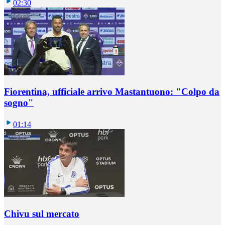
02:30
Fiorentina, ufficiale arrivo Mastantuono: "Colpo da
sogno"
01:14
Chivu sul mercato