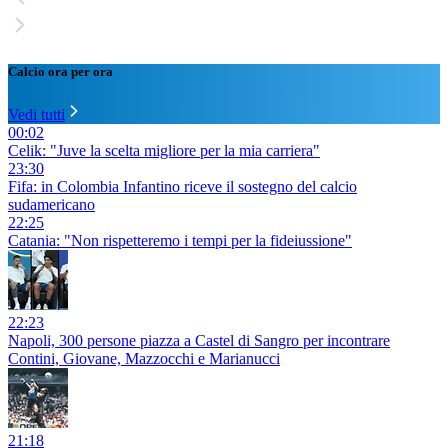
Calcio ora per ora
Vedi tutti
00:02
Celik: "Juve la scelta migliore per la mia carriera"
23:30
Fifa: in Colombia Infantino riceve il sostegno del calcio
sudamericano
22:25
Catania: "Non rispetteremo i tempi per la fideiussione"
22:23
Napoli, 300 persone piazza a Castel di Sangro per incontrare
Contini, Giovane, Mazzocchi e Marianucci
21:18