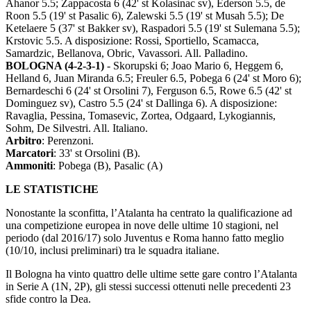
Ahanor 5.5; Zappacosta 6 (42' st Kolasinac sv), Ederson 5.5, de
Roon 5.5 (19' st Pasalic 6), Zalewski 5.5 (19' st Musah 5.5); De
Ketelaere 5 (37' st Bakker sv), Raspadori 5.5 (19' st Sulemana 5.5);
Krstovic 5.5. A disposizione: Rossi, Sportiello, Scamacca,
Samardzic, Bellanova, Obric, Vavassori. All. Palladino.
BOLOGNA (4-2-3-1)
- Skorupski 6; Joao Mario 6, Heggem 6,
Helland 6, Juan Miranda 6.5; Freuler 6.5, Pobega 6 (24' st Moro 6);
Bernardeschi 6 (24' st Orsolini 7), Ferguson 6.5, Rowe 6.5 (42' st
Dominguez sv), Castro 5.5 (24' st Dallinga 6). A disposizione:
Ravaglia, Pessina, Tomasevic, Zortea, Odgaard, Lykogiannis,
Sohm, De Silvestri. All. Italiano.
Arbitro
: Perenzoni.
Marcatori
: 33' st Orsolini (B).
Ammoniti
: Pobega (B), Pasalic (A)
LE STATISTICHE
Nonostante la sconfitta, l’Atalanta ha centrato la qualificazione ad
una competizione europea in nove delle ultime 10 stagioni, nel
periodo (dal 2016/17) solo Juventus e Roma hanno fatto meglio
(10/10, inclusi preliminari) tra le squadra italiane.
Il Bologna ha vinto quattro delle ultime sette gare contro l’Atalanta
in Serie A (1N, 2P), gli stessi successi ottenuti nelle precedenti 23
sfide contro la Dea.