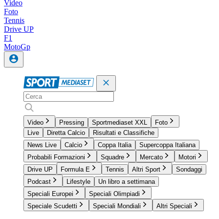
Video
Foto
Tennis
Drive UP
F1
MotoGp
Video
Pressing
Sportmediaset XXL
Foto
Live
Diretta Calcio
Risultati e Classifiche
News Live
Calcio
Coppa Italia
Supercoppa Italiana
Probabili Formazioni
Squadre
Mercato
Motori
Drive UP
Formula E
Tennis
Altri Sport
Sondaggi
Podcast
Lifestyle
Un libro a settimana
Speciali Europei
Speciali Olimpiadi
Speciale Scudetti
Speciali Mondiali
Altri Speciali