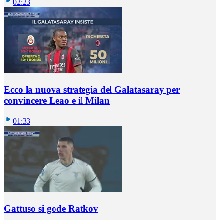
02:23
Ecco la nuova strategia del Galatasaray per
convincere Leao e il Milan
01:33
Gattuso si gode Ratkov