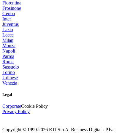
Fiorentina
Frosinone
Genoa
Inter
Juventus
Lazio
Lecce
Milan
Monza
Napoli
Parma
Roma
Sassuolo
Torino
Udinese
Venezia
Legal
Corporate
Cookie Policy
Privacy Policy
Copyright © 1999-
2026
RTI S.p.A. Business Digital - P.Iva