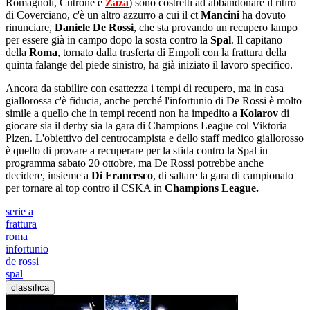
Romagnoli, Cutrone e
Zaza
) sono costretti ad abbandonare il ritiro
di Coverciano, c'è un altro azzurro a cui il ct
Mancini
ha dovuto
rinunciare,
Daniele De Rossi
, che sta provando un recupero lampo
per essere già in campo dopo la sosta contro la
Spal
. Il capitano
della
Roma
, tornato dalla trasferta di Empoli con la frattura della
quinta falange del piede sinistro, ha già iniziato il lavoro specifico.
Ancora da stabilire con esattezza i tempi di recupero, ma in casa
giallorossa c'è fiducia, anche perché l'infortunio di De Rossi è molto
simile a quello che in tempi recenti non ha impedito a
Kolarov
di
giocare sia il derby sia la gara di Champions League col Viktoria
Plzen. L'obiettivo del centrocampista e dello staff medico giallorosso
è quello di provare a recuperare per la sfida contro la Spal in
programma sabato 20 ottobre, ma De Rossi potrebbe anche
decidere, insieme a
Di Francesco
, di saltare la gara di campionato
per tornare al top contro il CSKA in
Champions League.
serie a
frattura
roma
infortunio
de rossi
spal
classifica