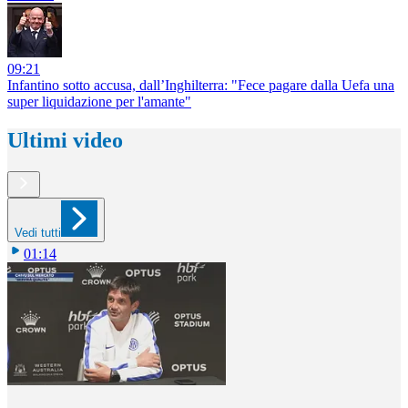
09:21
Infantino sotto accusa, dall’Inghilterra: "Fece pagare dalla Uefa una
super liquidazione per l'amante"
Ultimi video
Vedi tutti
01:14