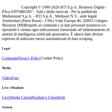
Copyright © 1999-
2026
RTI S.p.A. Business Digital -
P.Iva 03976881007 - Tutti i diritti riservati - Per la pubblicità
Mediamond S.p.A. - RTI S.p.A., Mediaset N.V., sede legale
Amsterdam (Paesi Bassi) - Uffici Viale Europa 46, 20093 Cologno
Monzese (MI)
Rispetto ai contenuti e ai dati personali trasmessi e/o
riprodotti è vietata ogni utilizzazione funzionale all’addestramento di
sistemi di intelligenza artificiale generativa. È altresì fatto divieto
espresso di utilizzare mezzi automatizzati di data scraping.
Legal
Corporate
Privacy Policy
Cookie Policy
Media
Video
Foto
Live e Risultati
Live
Diretta Calcio
Risultati e Classifiche
Sezioni