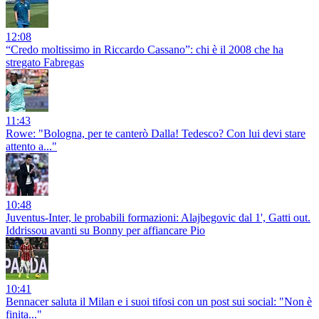
12:08
“Credo moltissimo in Riccardo Cassano”: chi è il 2008 che ha
stregato Fabregas
11:43
Rowe: "Bologna, per te canterò Dalla! Tedesco? Con lui devi stare
attento a..."
10:48
Juventus-Inter, le probabili formazioni: Alajbegovic dal 1', Gatti out.
Iddrissou avanti su Bonny per affiancare Pio
10:41
Bennacer saluta il Milan e i suoi tifosi con un post sui social: "Non è
finita..."