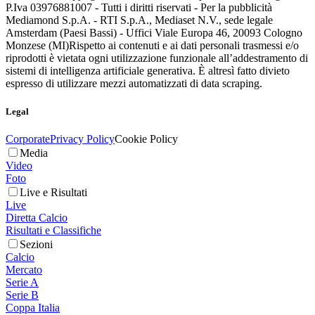
P.Iva 03976881007 - Tutti i diritti riservati - Per la pubblicità
Mediamond S.p.A. - RTI S.p.A., Mediaset N.V., sede legale
Amsterdam (Paesi Bassi) - Uffici Viale Europa 46, 20093 Cologno
Monzese (MI)
Rispetto ai contenuti e ai dati personali trasmessi e/o
riprodotti è vietata ogni utilizzazione funzionale all’addestramento di
sistemi di intelligenza artificiale generativa. È altresì fatto divieto
espresso di utilizzare mezzi automatizzati di data scraping.
Legal
Corporate
Privacy Policy
Cookie Policy
Media
Video
Foto
Live e Risultati
Live
Diretta Calcio
Risultati e Classifiche
Sezioni
Calcio
Mercato
Serie A
Serie B
Coppa Italia