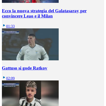
Ecco la nuova strategia del Galatasaray per
convincere Leao e il Milan
01:33
Gattuso si gode Ratkov
02:09