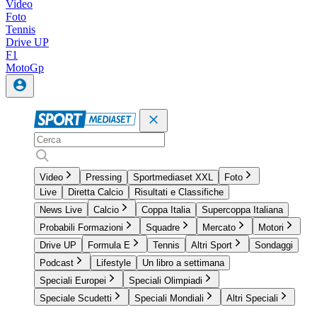
Video
Foto
Tennis
Drive UP
F1
MotoGp
Video
Pressing
Sportmediaset XXL
Foto
Live
Diretta Calcio
Risultati e Classifiche
News Live
Calcio
Coppa Italia
Supercoppa Italiana
Probabili Formazioni
Squadre
Mercato
Motori
Drive UP
Formula E
Tennis
Altri Sport
Sondaggi
Podcast
Lifestyle
Un libro a settimana
Speciali Europei
Speciali Olimpiadi
Speciale Scudetti
Speciali Mondiali
Altri Speciali