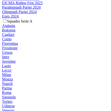
EICMA Riding Fest 2025
Paralimpiadi Parigi 2024
Olimpiadi Parigi 2024
Euro 2024
Squadra Serie A
Atalanta
Bologna
Cagliari
Como
Fiorentina
Frosinone
Genoa
Inter
Juventus
Lazio
Lecce
Milan
Monza
Napoli
Parma
Roma
Sassuolo
Torino
Udinese
Venezia