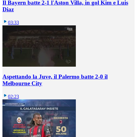
Il Bayern batte 2-1 l'Aston Villa, in gol Kim e Luis
Diaz
03:33
Aspettando la Juve, il Palermo batte 2-0 il
Melbourne City
02:23