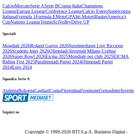
Calcio
Mercato
Serie A
Serie B
Coppa Italia
Champions
League
Europa League
Conference League
Calcio Estero
Supercoppa
Italiana
Formula 1
Formula E
MotoGP
Altri Motori
Basket
America's
Cup
Nations League
Tennis
Sci
Volley
Drive UP
Speciali
Mondiali 2026
Roland Garros 2026
Sportmediaset Live Riccione
2026
Scudetto Inter 2026
Olimpiadi Invernali Milano Cortina
2026
Super Bowl 2026
Eicma 2025
Mondiale per club 2025
EICMA
Riding Fest 2025
Paralimpiadi Parigi 2024
Olimpiadi Parigi
2024
Euro 2024
Squadra Serie A
Atalanta
Bologna
Cagliari
Como
Fiorentina
Frosinone
Genoa
Inter
Juvent
Seguici su
Copyright © 1999-
2026
RTI S.p.A. Business Digital -