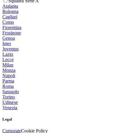
Squadra Serie A
Atalanta
Bologna
Cagliari
Como
Fiorentina
Frosinone
Genoa
Inter
Juventus
Lazio
Lecce
Milan
Monza
Napoli
Parma
Roma
Sassuolo
Torino
Udinese
Venezia
Legal
Corporate
Cookie Policy