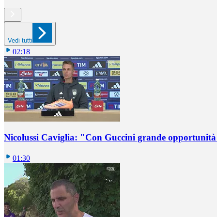
Vedi tutti
02:18
Nicolussi Caviglia: "Con Guccini grande opportunità 
01:30