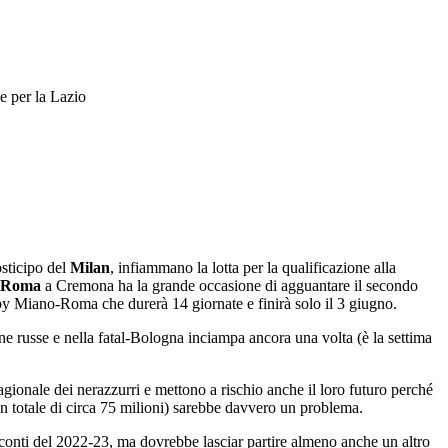
he per la Lazio
posticipo del
Milan
, infiammano la lotta per la qualificazione alla
Roma
a Cremona ha la grande occasione di agguantare il secondo
rby Miano-Roma che durerà 14 giornate e finirà solo il 3 giugno.
e russe e nella fatal-Bologna inciampa ancora una volta (è la settima
agionale dei nerazzurri e mettono a rischio anche il loro futuro perché
in totale di circa 75 milioni) sarebbe davvero un problema.
i conti del 2022-23, ma dovrebbe lasciar partire almeno anche un altro