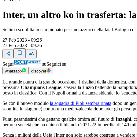
Inter, un altro ko in trasferta:
Settima sconfitta in campionato per i nerazzurri nella fatal-Bologna e 
27 Feb 2023 - 09:26
27 Feb 2023 - 09:26
Segui
su
Seguici su
whatsapp
discover
La grande paura e la grande occasione. I risultati della domenica, con i
prossima
Champions League
: stasera la
Lazio
battendo la Sampdoria
posto in classifica. Con il Napoli ormai a distanza siderale, lo 'scud
Se con il nuovo modulo
la squadra di Pioli sembra rinata
dopo un genna
sconfitta in stagione) contro una medio-piccola dopo aver già perso 
Punti pesantissimi che gettano qualche ombra sul futuro di
Inzaghi
, c
per una società che ha chiuso il bilancio 2021-22 in perdita di 140 mil
Senza i milioni della Uefa l'Inter non solo sarebbe costretta a vender