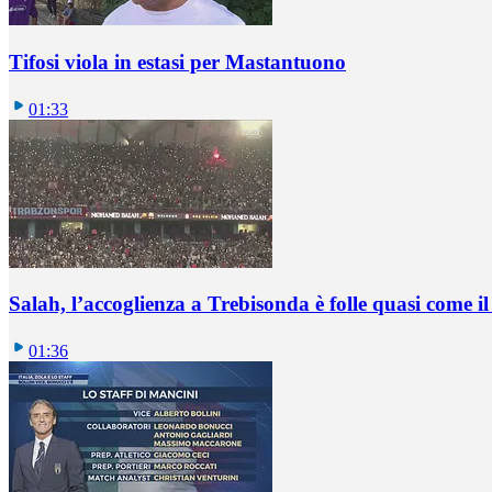
Tifosi viola in estasi per Mastantuono
01:33
Salah, l’accoglienza a Trebisonda è folle quasi come i
01:36