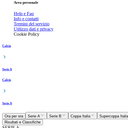
Area personale
Help e Faq
Info e contatti
Termini del servizio
Utilizzo dati e privacy
Cookie Policy
Calcio
Serie A
Calcio
Serie A
Ora per ora
Serie A
Serie B
Coppa Italia
Supercoppa Itali
Risultati e Classifiche
SERIE A