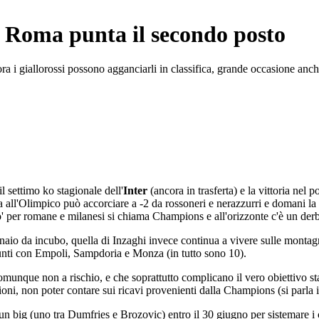
 la Roma punta il secondo posto
ora i giallorossi possono agganciarli in classifica, grande occasione anc
l settimo ko stagionale dell'
Inter
(ancora in trasferta) e la vittoria nel 
 all'Olimpico può accorciare a -2 da rossoneri e nerazzurri e domani la
etto' per romane e milanesi si chiama Champions e all'orizzonte c'è un de
io da incubo, quella di Inzaghi invece continua a vivere sulle montagn
punti con Empoli, Sampdoria e Monza (in tutto sono 10).
omunque non a rischio, e che soprattutto complicano il vero obiettivo st
ioni, non poter contare sui ricavi provenienti dalla Champions (si parla 
e un big (uno tra Dumfries e Brozovic) entro il 30 giugno per sistemare 