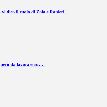
vi dico il ruolo di Zola e Ranieri"
è però da lavorare su…"