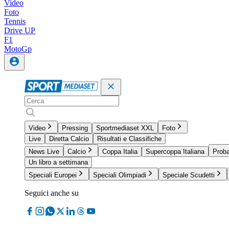
Video
Foto
Tennis
Drive UP
F1
MotoGp
Video
Pressing
Sportmediaset XXL
Foto
Live
Diretta Calcio
Risultati e Classifiche
News Live
Calcio
Coppa Italia
Supercoppa Italiana
Proba
Un libro a settimana
Speciali Europei
Speciali Olimpiadi
Speciale Scudetti
Seguici anche su