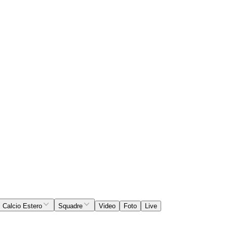
Calcio Estero
Squadre
Video
Foto
Live