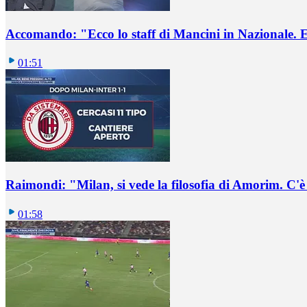
Accomando: "Ecco lo staff di Mancini in Nazionale. E 
01:51
Raimondi: "Milan, si vede la filosofia di Amorim. C'
01:58