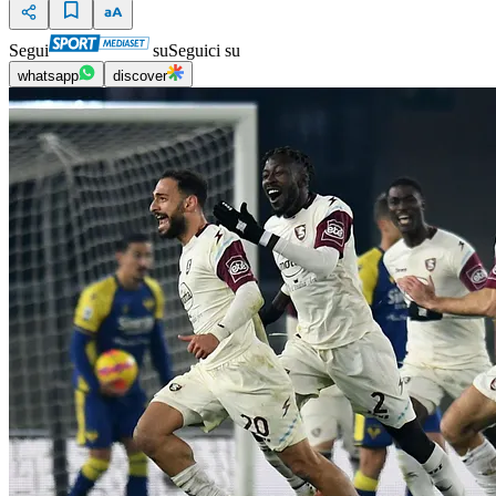
Segui
su
Seguici su
whatsapp
discover