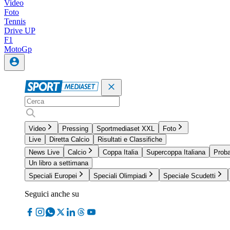
Video
Foto
Tennis
Drive UP
F1
MotoGp
Video
Pressing
Sportmediaset XXL
Foto
Live
Diretta Calcio
Risultati e Classifiche
News Live
Calcio
Coppa Italia
Supercoppa Italiana
Proba
Un libro a settimana
Speciali Europei
Speciali Olimpiadi
Speciale Scudetti
Seguici anche su