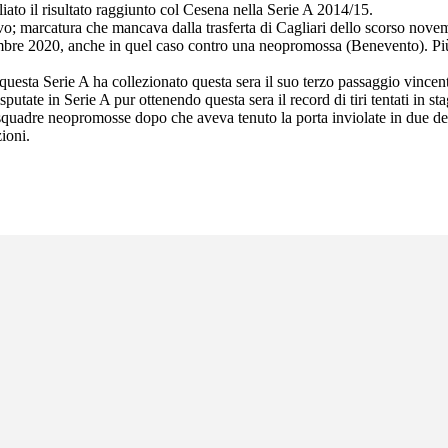
iato il risultato raggiunto col Cesena nella Serie A 2014/15.
ttivo; marcatura che mancava dalla trasferta di Cagliari dello scorso nove
re 2020, anche in quel caso contro una neopromossa (Benevento). Più i
questa Serie A ha collezionato questa sera il suo terzo passaggio vincent
putate in Serie A pur ottenendo questa sera il record di tiri tentati in st
 squadre neopromosse dopo che aveva tenuto la porta inviolate in due del
ioni.