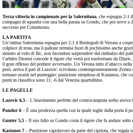
Terza vittoria in campionato per la Salernitana
, che espugna 2-1 i
compagni di squadra con una bella parata su Gondo, che poi serve a Zor
successo per Colantuono.
LA PARTITA
Un’ottima Salernitana espugna per 2-1 il Bentegodi di Verona a cospett
colpisce di testa, ma il pallone termina fuori di pochissimo anche gra
sinistro al volo di Ilic, non facendosi sorprendere dal rimbalzo del 
l’arbitro Dionisi concede il rigore che verrà poi trasformato da Djuric,
il gran riflesso del portiere avversario. Un Verona tutto d’attacco nel
però, arriva il pari di Lazovic: scivolano contemporaneamente Zortea e
tornano avanti nel punteggio: punizione strepitosa di Kastanos, che col s
punti in classifica sono 11; -6 dal Venezia quartultimo.
LE PAGELLE
Lazovic 6,5
– L’inserimento perfetto del centrocampista serbo aveva tol
Pandur 6
– È una prodezza quella con la quale toglie dalla porta il po
Gunter 5,5
– Il suo fallo su Gondo costa il rigore che fa andare sotto
Kastanos 7
– Punizione capolavoro da parte del cipriota, che regala