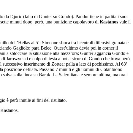
o da Djuric (fallo di Gunter su Gondo). Pandur tiene in partita i suoi
; sette minuti dopo, però, una punizione capolavoro di
Kastanos
vale il
lo dell’Hellas al 5’: Simeone sbuca tra i centrali difensivi granata e
ciando Gagliolo: para Belec. Quest’ultimo devia poi in corner il
pani a sbloccare la situazione alla mezz’ora: Gunter aggancia Gondo e
a di Jaroszynski e colpo di testa a botta sicura di Gondo che trova però
l successivo inserimento di Zortea: palla a lato di pochissimo. Al 63’,
da posizione defilata. Passano 7 minuti e gli uomini di Colantuono
olo salva sulla linea su Barak. La Salernitana è sempre ultima, ma ora i
è però inutile ai fini del risultato.
i Kastanos.