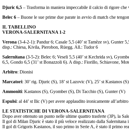
Djuric 6,5
– Trasforma in maniera impeccabile il calcio di rigore che v
Belec 6
– Buone le sue prime due parate in avvio di match che tengono
IL TABELLINO
VERONA-SALERNITANA 1-2
Verona
(3-4-2-1): Pandur 6; Casale 5,5 (40’ st Tamèze sv), Gunter 5,5
disp.: Chiesa, Kivila, Pierobon, Rüegg. All.: Tudor 6
Salernitana
(3-5-2): Belec 6; Veseli 5,5 (40’ st Kechrida sv), Gyomber
6,5, Gondo 6,5 (31’ st Bonazzoli 6). A disp.: Fiorillo, Schiavone, Mo
Arbitro
: Dionisi
Marcatori
: 30’ rig. Djuric (S), 18’ st Lazovic (V), 25’ st Kastanos (S)
Ammoniti
: Kastanos (S), Gyomber (S), Di Tacchio (S), Gunter (V)
Espulsi
: al 44’ st Ilic (V) per avere applaudito ironicamente all’arbitro
LE STATISTICHE DI VERONA-SALERNITANA
Dopo aver ottenuto un punto nelle ultime quattro trasferte (3P), la Sale
Il gol di Milan Djuric è stato il più veloce realizzato dalla Salernita
Il gol di Grigoris Kastanos, il suo primo in Serie A, è stato il primo r