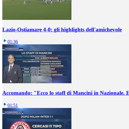
Lazio-Ostiamare 4-0: gli highlights dell'amichevole
01:36
Accomando: "Ecco lo staff di Mancini in Nazionale. E 
01:51