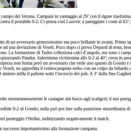
l campo del Verona. Campani in vantaggio al 29’ con il rigore trasformat
tea il possibile 0-2. Ci pensa così Lazovic a pareggiare i conti al 63’
o di un avversario generosissimo ma poco brillante in avanti. Primo squil
zie ad una deviazione di Veseli. Poco dopo ci prova Depaoli di testa, bru
pallone. La formazione di Tudor colleziona calci d’angolo, ma sono i cam
 spiazzando Pandur. Salernitana vicinissima allo 0-2 al 40’: cross in are
la ripresa non ferma però un avversario che vede uno spunto di Gondo e i
 Veseli, ne approfitta il centrocampista serbo con un colpo da biliardo 
inistro infila il pallone sotto l’incrocio dei pali. A 3’ dalla fine Gagli
to momentaneamente le castagne dal fuoco agli scaligeri; il suo pareggio 
ssibile 0-2 di Gondo; nulla può poi fare sulla punizione straordinaria d
 nel punteggio l’Hellas, indirizzando negativamente il match.
 un successo importantissimo alla formazione campana.