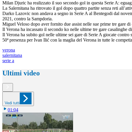
Milan Djuric ha realizzato il suo secondo gol in questa Serie A: eguagl
La Salernitana ha ritrovato il gol dopo quattro partite senza reti all’a
Darko Lazovic non andava a segno in Serie A al Bentegodi dal novemb
2021, contro la Sampdoria.
Miguel Veloso dopo aver fornito due assist nelle sue prime tre gare di 
Il Verona ha incassato il secondo ko nelle ultime tre gare casalinghe dis
Il Verona ha subito gol nelle ultime sei gare di Serie A giocate contro
50ª presenza per Ivan Ilić con la maglia del Verona in tutte le competiz
verona
salernitana
serie a
Ultimi video
Vedi tutti
01:04