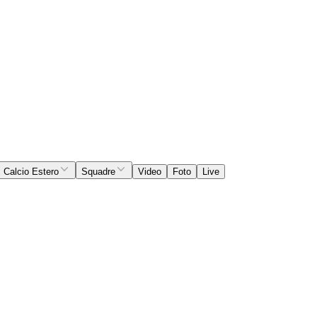
Calcio Estero
Squadre
Video
Foto
Live