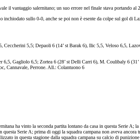
ale il vantaggio salernitano; un suo errore nel finale stava portando al 
 inchiodato sullo 0-0, anche se poi non è esente da colpe sul gol di La
, Ceccherini 5,5; Depaoli 6 (14’ st Barak 6), Ilic 5,5, Veloso 6,5, Lazo
 6,5, Gagliolo 6,5; Zortea 6 (28’ st Delli Carri 6), M. Coulibaly 6 (31’
toc, Cannavale, Perrone. All.: Colantuono 6
rnitana ha vinto la seconda partita lontano da casa in questa Serie A; la
na in questa Serie A; prima di oggi la squadra campana non aveva ancora t
ealizzato in questa stagione dalla squadra campana su calcio di punizione 