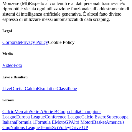
Monzese (MI)
Rispetto ai contenuti e ai dati personali trasmessi e/o
riprodotti è vietata ogni utilizzazione funzionale all’addestramento di
sistemi di intelligenza artificiale generativa. È altresì fatto divieto
espresso di utilizzare mezzi automatizzati di data scraping.
Legal
Corporate
Privacy Policy
Cookie Policy
Media
Video
Foto
Live e Risultati
Live
Diretta Calcio
Risultati e Classifiche
Sezioni
Calcio
Mercato
Serie A
Serie B
Coppa Italia
Champions
League
Europa League
Conference League
Calcio Estero
Supercoppa
Italiana
Formula 1
Formula E
MotoGP
Altri Motori
Basket
America's
Cup
Nations League
Tennis
Sci
Volley
Drive UP