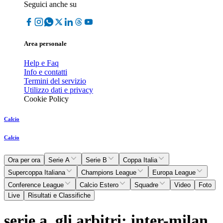
Seguici anche su
Area personale
Help e Faq
Info e contatti
Termini del servizio
Utilizzo dati e privacy
Cookie Policy
Calcio
Calcio
Ora per ora
Serie A
Serie B
Coppa Italia
Supercoppa Italiana
Champions League
Europa League
Conference League
Calcio Estero
Squadre
Video
Foto
Live
Risultati e Classifiche
serie a, gli arbitri: inter-milan