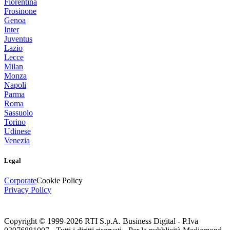
Fiorentina
Frosinone
Genoa
Inter
Juventus
Lazio
Lecce
Milan
Monza
Napoli
Parma
Roma
Sassuolo
Torino
Udinese
Venezia
Legal
Corporate
Cookie Policy
Privacy Policy
Copyright © 1999-
2026
RTI S.p.A. Business Digital - P.Iva