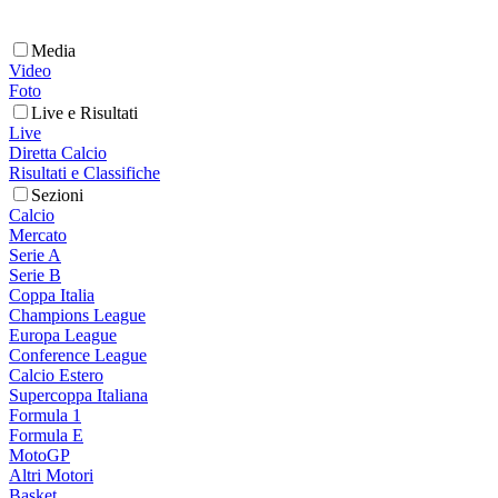
Media
Video
Foto
Live e Risultati
Live
Diretta Calcio
Risultati e Classifiche
Sezioni
Calcio
Mercato
Serie A
Serie B
Coppa Italia
Champions League
Europa League
Conference League
Calcio Estero
Supercoppa Italiana
Formula 1
Formula E
MotoGP
Altri Motori
Basket