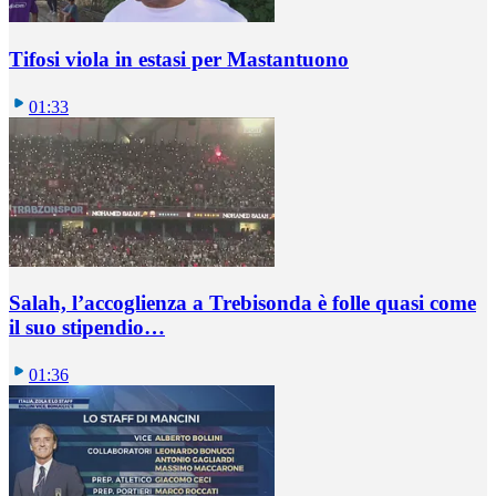
Tifosi viola in estasi per Mastantuono
01:33
Salah, l’accoglienza a Trebisonda è folle quasi come
il suo stipendio…
01:36