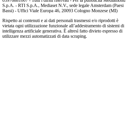
03976881007 - Tutti i diritti riservati - Per la pubblicità Mediamond
S.p.A. - RTI S.p.A., Mediaset N.V., sede legale Amsterdam (Paesi
Bassi) - Uffici Viale Europa 46, 20093 Cologno Monzese (MI)
Rispetto ai contenuti e ai dati personali trasmessi e/o riprodotti è
vietata ogni utilizzazione funzionale all’addestramento di sistemi di
intelligenza artificiale generativa. È altresì fatto divieto espresso di
utilizzare mezzi automatizzati di data scraping.