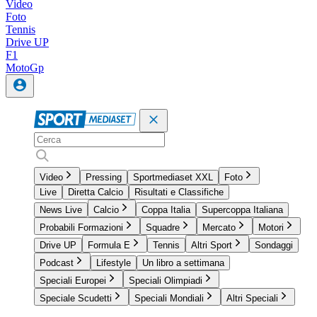
Video
Foto
Tennis
Drive UP
F1
MotoGp
Video
Pressing
Sportmediaset XXL
Foto
Live
Diretta Calcio
Risultati e Classifiche
News Live
Calcio
Coppa Italia
Supercoppa Italiana
Probabili Formazioni
Squadre
Mercato
Motori
Drive UP
Formula E
Tennis
Altri Sport
Sondaggi
Podcast
Lifestyle
Un libro a settimana
Speciali Europei
Speciali Olimpiadi
Speciale Scudetti
Speciali Mondiali
Altri Speciali