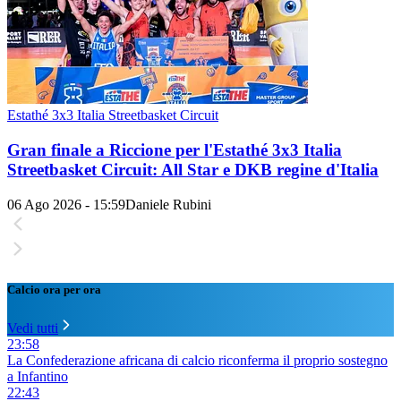
Estathé 3x3 Italia Streetbasket Circuit
Gran finale a Riccione per l'Estathé 3x3 Italia
Streetbasket Circuit: All Star e DKB regine d'Italia
06 Ago 2026 - 15:59
Daniele Rubini
Calcio ora per ora
Vedi tutti
23:58
La Confederazione africana di calcio riconferma il proprio sostegno
a Infantino
22:43