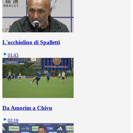
L'occhiolino di Spalletti
01:43
Da Amorim a Chivu
02:18