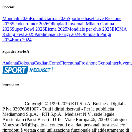
Speciali
Mondiali 2026
Roland Garros 2026
Sportmediaset Live Riccione
2026
Scudetto Inter 2026
Olimpiadi Invernali Milano Cortina
2026
Super Bowl 2026
Eicma 2025
Mondiale per club 2025
EICMA
Riding Fest 2025
Paralimpiadi Parigi 2024
Olimpiadi Parigi
2024
Euro 2024
Squadra Serie A
Atalanta
Bologna
Cagliari
Como
Fiorentina
Frosinone
Genoa
Inter
Juvent
Seguici su
Copyright © 1999-
2026
RTI S.p.A. Business Digital -
P.Iva 03976881007 - Tutti i diritti riservati - Per la pubblicità
Mediamond S.p.A. - RTI S.p.A., Mediaset N.V., sede legale
Amsterdam (Paesi Bassi) - Uffici Viale Europa 46, 20093 Cologno
Monzese (MI)
Rispetto ai contenuti e ai dati personali trasmessi e/o
riprodotti è vietata ogni utilizzazione funzionale all’addestramento di