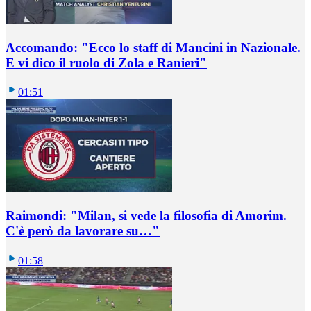
Accomando: "Ecco lo staff di Mancini in Nazionale.
E vi dico il ruolo di Zola e Ranieri"
01:51
Raimondi: "Milan, si vede la filosofia di Amorim.
C'è però da lavorare su…"
01:58