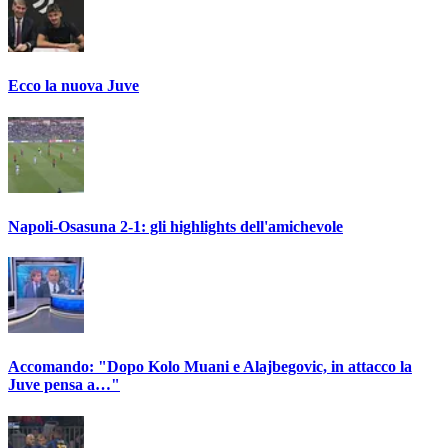
Ecco la nuova Juve
Napoli-Osasuna 2-1: gli highlights dell'amichevole
Accomando: "Dopo Kolo Muani e Alajbegovic, in attacco la
Juve pensa a…"