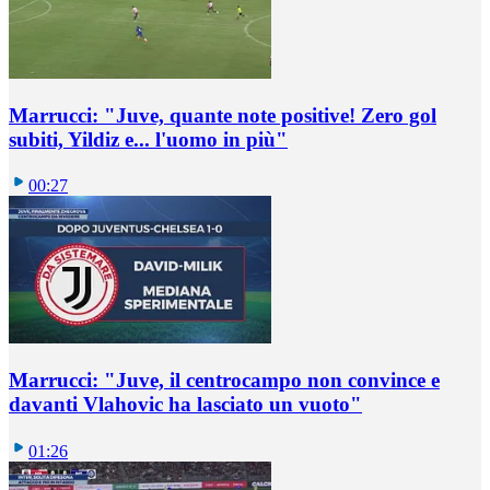
Marrucci: "Juve, quante note positive! Zero gol
subiti, Yildiz e... l'uomo in più"
00:27
Marrucci: "Juve, il centrocampo non convince e
davanti Vlahovic ha lasciato un vuoto"
01:26