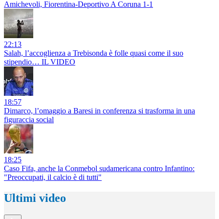
Amichevoli, Fiorentina-Deportivo A Coruna 1-1
22:13
Salah, l’accoglienza a Trebisonda è folle quasi come il suo
stipendio… IL VIDEO
18:57
Dimarco, l’omaggio a Baresi in conferenza si trasforma in una
figuraccia social
18:25
Caso Fifa, anche la Conmebol sudamericana contro Infantino:
"Preoccupati, il calcio è di tutti"
Ultimi video