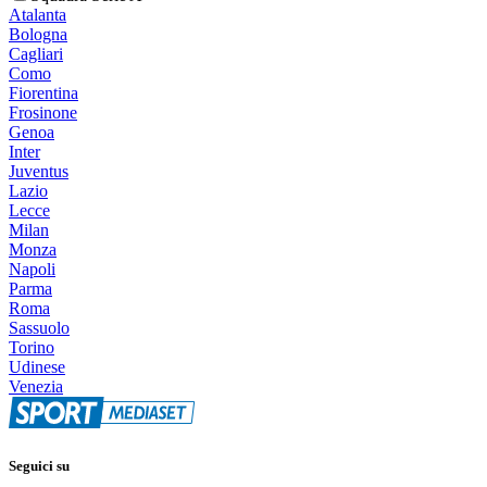
Atalanta
Bologna
Cagliari
Como
Fiorentina
Frosinone
Genoa
Inter
Juventus
Lazio
Lecce
Milan
Monza
Napoli
Parma
Roma
Sassuolo
Torino
Udinese
Venezia
Seguici su