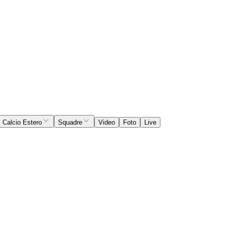
Calcio Estero
Squadre
Video
Foto
Live