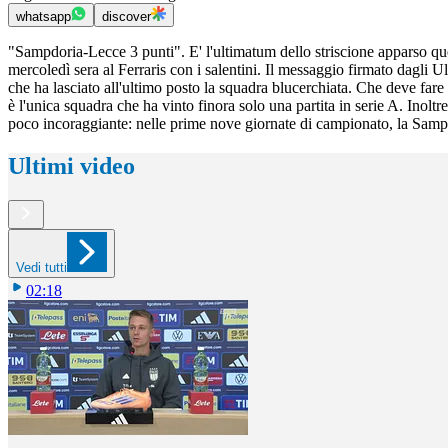
whatsapp
discover
"Sampdoria-Lecce 3 punti". E' l'ultimatum dello striscione apparso ques
mercoledì sera al Ferraris con i salentini. Il messaggio firmato dagli U
che ha lasciato all'ultimo posto la squadra blucerchiata. Che deve fare
è l'unica squadra che ha vinto finora solo una partita in serie A. Inoltre
poco incoraggiante: nelle prime nove giornate di campionato, la Sampd
Ultimi video
Vedi tutti
02:18