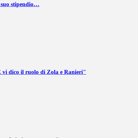
l suo stipendio…
vi dico il ruolo di Zola e Ranieri"