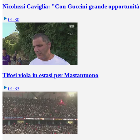
Nicolussi Caviglia: "Con Guccini grande opportunità 
01:30
Tifosi viola in estasi per Mastantuono
01:33