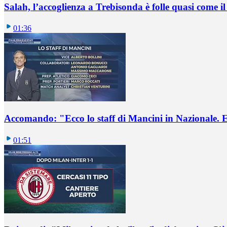
Salah, l’accoglienza a Trebisonda è folle quasi come i
01:36
Accomando: "Ecco lo staff di Mancini in Nazionale. E 
01:51