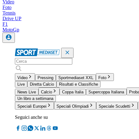
Video
Foto
Tennis
Drive UP
F1
MotoGp
Video
Pressing
Sportmediaset XXL
Foto
Live
Diretta Calcio
Risultati e Classifiche
News Live
Calcio
Coppa Italia
Supercoppa Italiana
Proba
Un libro a settimana
Speciali Europei
Speciali Olimpiadi
Speciale Scudetti
Seguici anche su