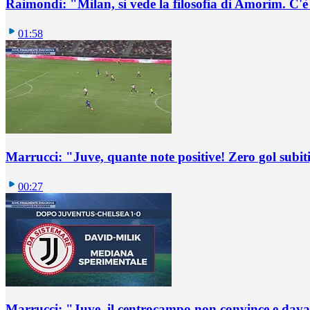
Raimondi: "Milan, si vede la filosofia di Amorim. C'
01:58
Marrucci: "Juve, quante note positive! Zero gol subiti,
00:27
Marrucci: "Juve, il centrocampo non convince e dava