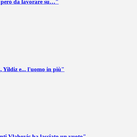
è però da lavorare su…"
 Yildiz e... l'uomo in più"
nti Vlahovic ha lasciato un vuoto"