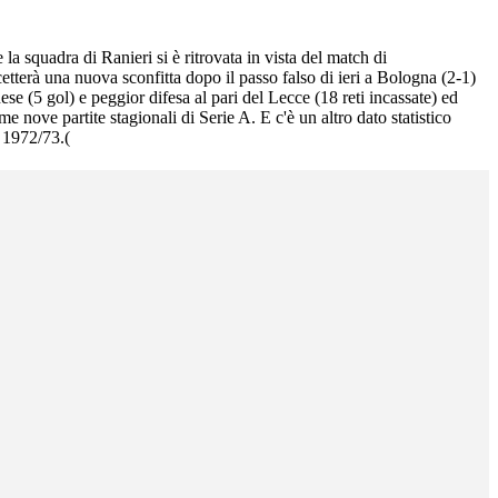
a squadra di Ranieri si è ritrovata in vista del match di
cetterà una nuova sconfitta dopo il passo falso di ieri a Bologna (2-1)
se (5 gol) e peggior difesa al pari del Lecce (18 reti incassate) ed
me nove partite stagionali di Serie A. E c'è un altro dato statistico
e 1972/73.(