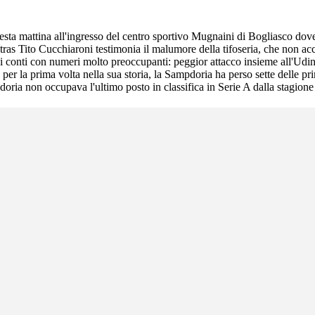
ta mattina all'ingresso del centro sportivo Mugnaini di Bogliasco dove l
ltras Tito Cucchiaroni testimonia il malumore della tifoseria, che non ac
 i conti con numeri molto preoccupanti: peggior attacco insieme all'Udine
 per la prima volta nella sua storia, la Sampdoria ha perso sette delle pri
oria non occupava l'ultimo posto in classifica in Serie A dalla stagion