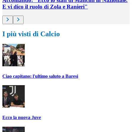
Accomando: "Ecco lo staff di Mancini in Nazionale.
E vi dico il ruolo di Zola e Ranieri"
I più visti di Calcio
Ciao capitano: l'ultimo saluto a Baresi
Ecco la nuova Juve