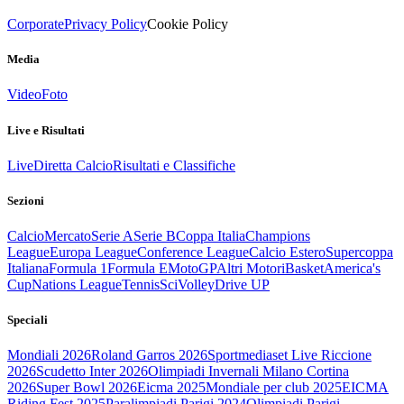
Corporate
Privacy Policy
Cookie Policy
Media
Video
Foto
Live e Risultati
Live
Diretta Calcio
Risultati e Classifiche
Sezioni
Calcio
Mercato
Serie A
Serie B
Coppa Italia
Champions
League
Europa League
Conference League
Calcio Estero
Supercoppa
Italiana
Formula 1
Formula E
MotoGP
Altri Motori
Basket
America's
Cup
Nations League
Tennis
Sci
Volley
Drive UP
Speciali
Mondiali 2026
Roland Garros 2026
Sportmediaset Live Riccione
2026
Scudetto Inter 2026
Olimpiadi Invernali Milano Cortina
2026
Super Bowl 2026
Eicma 2025
Mondiale per club 2025
EICMA
Riding Fest 2025
Paralimpiadi Parigi 2024
Olimpiadi Parigi