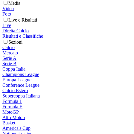
Media
Video
Foto
Live e Risultati
Live
Diretta Calcio
Risultati e Classifiche
Sezioni
Calcio
Mercato
Serie A
Serie B
Coppa Italia
Champions League
Europa League
Conference League
Calcio Estero
Supercoppa Italiana
Formula 1
Formula E
MotoGP
Altri Motori
Basket
America's Cup
Nations League