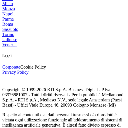
Milan
Monza
Napoli
Parma
Roma
Sassuolo
Torino
Udinese
Venezia
Legal
Corporate
Cookie Policy
Privacy Policy
Copyright © 1999-
2026
RTI S.p.A. Business Digital - P.Iva
03976881007 - Tutti i diritti riservati - Per la pubblicità Mediamond
S.p.A. - RTI S.p.A., Mediaset N.V., sede legale Amsterdam (Paesi
Bassi) - Uffici Viale Europa 46, 20093 Cologno Monzese (MI)
Rispetto ai contenuti e ai dati personali trasmessi e/o riprodotti è
vietata ogni utilizzazione funzionale all’addestramento di sistemi di
intelligenza artificiale generativa. È altresì fatto divieto espresso di