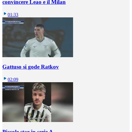
convincere Leao e il Milan
01:33
Gattuso si gode Ratkov
02:09
Piccole star in serie A