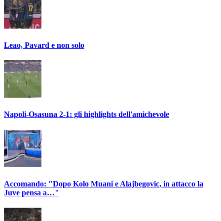
Leao, Pavard e non solo
Napoli-Osasuna 2-1: gli highlights dell'amichevole
Accomando: "Dopo Kolo Muani e Alajbegovic, in attacco la
Juve pensa a…"