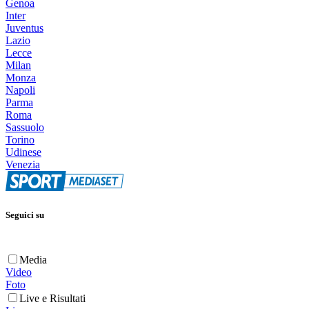
Genoa
Inter
Juventus
Lazio
Lecce
Milan
Monza
Napoli
Parma
Roma
Sassuolo
Torino
Udinese
Venezia
Seguici su
Media
Video
Foto
Live e Risultati