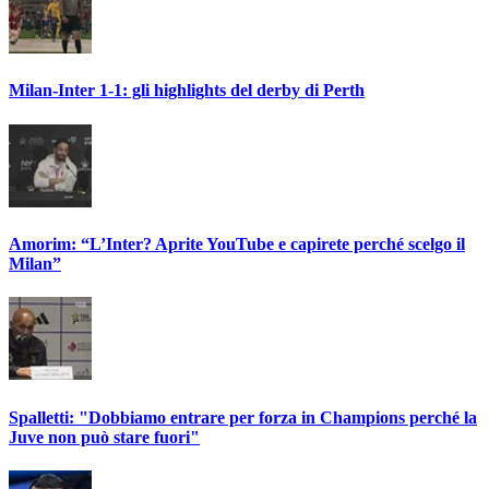
Milan-Inter 1-1: gli highlights del derby di Perth
Amorim: “L’Inter? Aprite YouTube e capirete perché scelgo il
Milan”
Spalletti: "Dobbiamo entrare per forza in Champions perché la
Juve non può stare fuori"