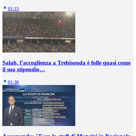
01:33
Salah, l’accoglienza a Trebisonda è folle quasi come
il suo stipendio…
01:36