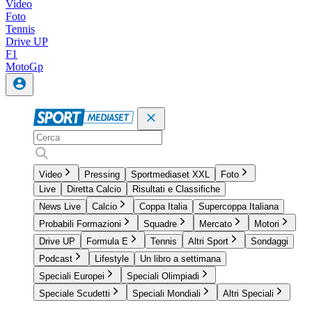
Video
Foto
Tennis
Drive UP
F1
MotoGp
Video
Pressing
Sportmediaset XXL
Foto
Live
Diretta Calcio
Risultati e Classifiche
News Live
Calcio
Coppa Italia
Supercoppa Italiana
Probabili Formazioni
Squadre
Mercato
Motori
Drive UP
Formula E
Tennis
Altri Sport
Sondaggi
Podcast
Lifestyle
Un libro a settimana
Speciali Europei
Speciali Olimpiadi
Speciale Scudetti
Speciali Mondiali
Altri Speciali