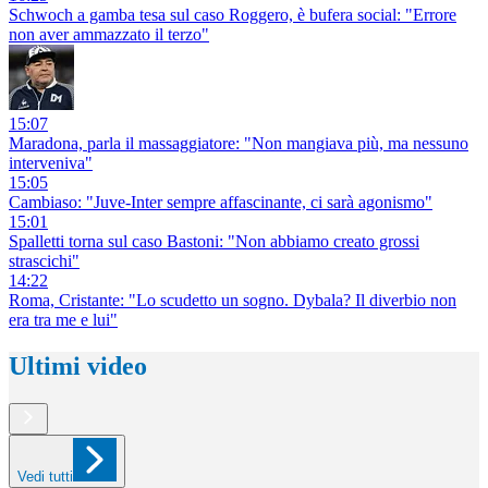
Schwoch a gamba tesa sul caso Roggero, è bufera social: "Errore
non aver ammazzato il terzo"
15:07
Maradona, parla il massaggiatore: "Non mangiava più, ma nessuno
interveniva"
15:05
Cambiaso: "Juve-Inter sempre affascinante, ci sarà agonismo"
15:01
Spalletti torna sul caso Bastoni: "Non abbiamo creato grossi
strascichi"
14:22
Roma, Cristante: "Lo scudetto un sogno. Dybala? Il diverbio non
era tra me e lui"
Ultimi video
Vedi tutti