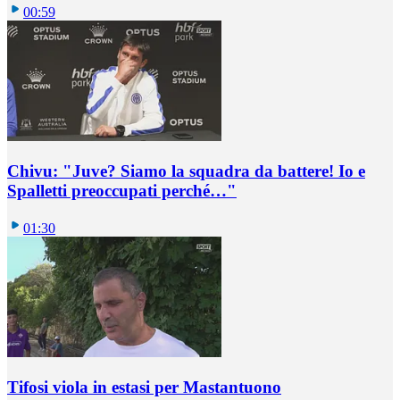
00:59
Chivu: "Juve? Siamo la squadra da battere! Io e
Spalletti preoccupati perché…"
01:30
Tifosi viola in estasi per Mastantuono