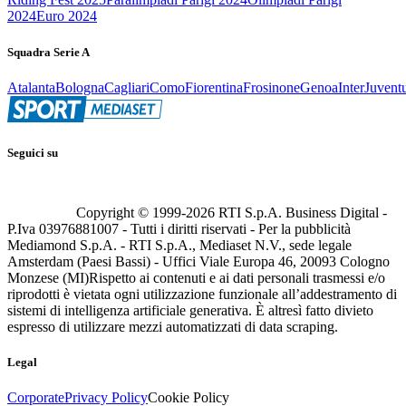
2024
Euro 2024
Squadra Serie A
Atalanta
Bologna
Cagliari
Como
Fiorentina
Frosinone
Genoa
Inter
Juvent
Seguici su
Copyright © 1999-
2026
RTI S.p.A. Business Digital -
P.Iva 03976881007 - Tutti i diritti riservati - Per la pubblicità
Mediamond S.p.A. - RTI S.p.A., Mediaset N.V., sede legale
Amsterdam (Paesi Bassi) - Uffici Viale Europa 46, 20093 Cologno
Monzese (MI)
Rispetto ai contenuti e ai dati personali trasmessi e/o
riprodotti è vietata ogni utilizzazione funzionale all’addestramento di
sistemi di intelligenza artificiale generativa. È altresì fatto divieto
espresso di utilizzare mezzi automatizzati di data scraping.
Legal
Corporate
Privacy Policy
Cookie Policy