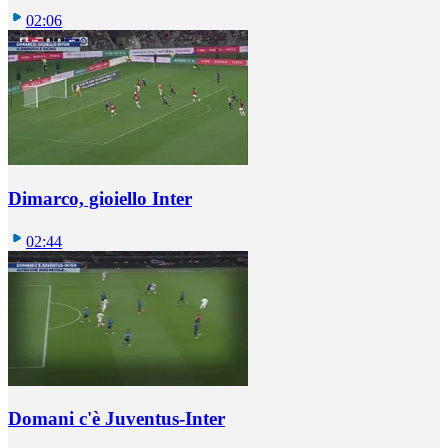
02:06
Dimarco, gioiello Inter
02:44
Domani c'è Juventus-Inter