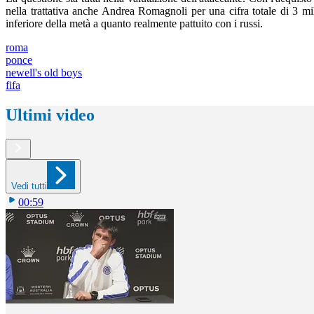
nella trattativa anche Andrea Romagnoli per una cifra totale di 3 m
inferiore della metà a quanto realmente pattuito con i russi.
roma
ponce
newell's old boys
fifa
Ultimi video
Vedi tutti
00:59