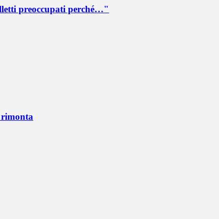
lletti preoccupati perché…"
n rimonta