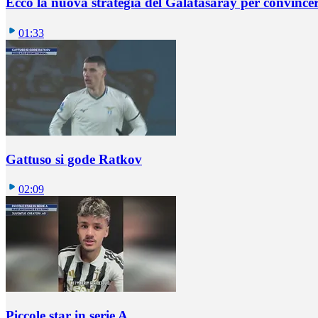
Ecco la nuova strategia del Galatasaray per convincer
01:33
Gattuso si gode Ratkov
02:09
Piccole star in serie A