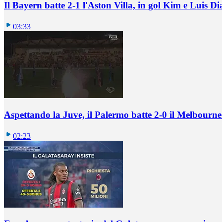
Il Bayern batte 2-1 l'Aston Villa, in gol Kim e Luis Di
03:33
Aspettando la Juve, il Palermo batte 2-0 il Melbourne
02:23