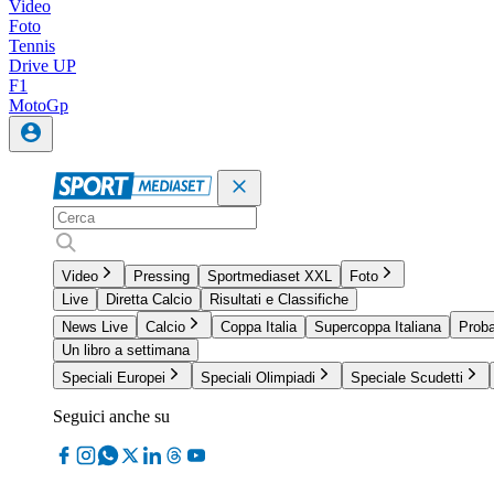
Video
Foto
Tennis
Drive UP
F1
MotoGp
Video
Pressing
Sportmediaset XXL
Foto
Live
Diretta Calcio
Risultati e Classifiche
News Live
Calcio
Coppa Italia
Supercoppa Italiana
Proba
Un libro a settimana
Speciali Europei
Speciali Olimpiadi
Speciale Scudetti
Seguici anche su