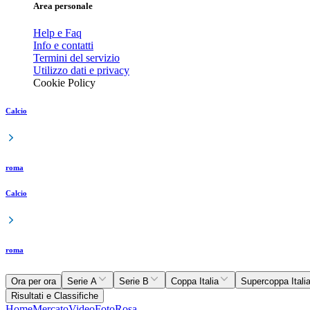
Area personale
Help e Faq
Info e contatti
Termini del servizio
Utilizzo dati e privacy
Cookie Policy
Calcio
roma
Calcio
roma
Ora per ora
Serie A
Serie B
Coppa Italia
Supercoppa Itali
Risultati e Classifiche
Home
Mercato
Video
Foto
Rosa