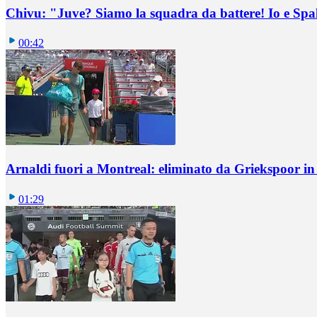
Chivu: "Juve? Siamo la squadra da battere! Io e Spa
00:42
Arnaldi fuori a Montreal: eliminato da Griekspoor i
01:29