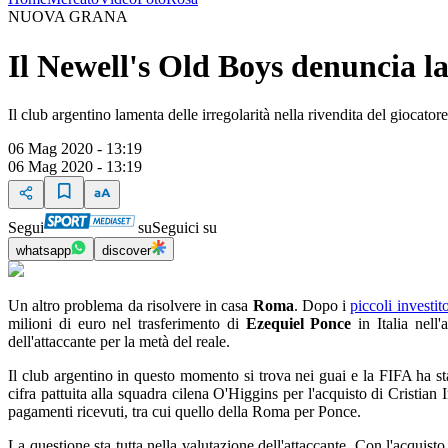
NUOVA GRANA
Il Newell's Old Boys denuncia l
Il club argentino lamenta delle irregolarità nella rivendita del giocator
06 Mag 2020 - 13:19
06 Mag 2020 - 13:19
Segui
su
Seguici su
whatsapp
discover
Un altro problema da risolvere in casa
Roma
. Dopo i
piccoli investit
milioni di euro nel trasferimento di
Ezequiel Ponce
in Italia nell
dell'attaccante per la metà del reale.
Il club argentino in questo momento si trova nei guai e la FIFA ha st
cifra pattuita alla squadra cilena O'Higgins per l'acquisto di Cristian 
pagamenti ricevuti, tra cui quello della Roma per Ponce.
La questione sta tutta nella valutazione dell'attaccante. Con l'acquist