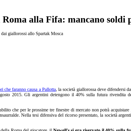
a Roma alla Fifa: mancano soldi 
e dai giallorossi allo Spartak Mosca
ori che faranno causa a Pallotta
, la società giallorossa deve difendersi d
'agosto 2015. Gli argentini detengono il 40% sulla futura rivendita 
abilito che per le prossime tre finestre di mercato non potrà acquista
Insaurralde. Nella tesi difensiva del ricorso presentato, la società argen
o della Roma del giocatore, il
Newell's si era riservato il 40% sulla f