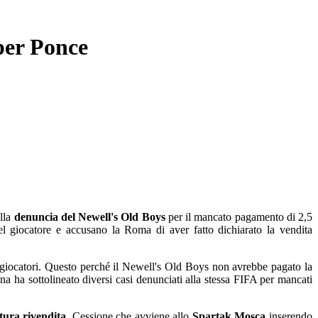
per Ponce
alla
denuncia del Newell's Old Boys
per il mancato pagamento di 2,5
del giocatore e accusano la Roma di aver fatto dichiarato la vendita
re giocatori. Questo perché il Newell's Old Boys non avrebbe pagato la
tina ha sottolineato diversi casi denunciati alla stessa FIFA per mancati
utura rivendita
. Cessione che avviene allo
Spartak Mosca
inserendo