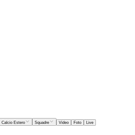
Calcio Estero
Squadre
Video
Foto
Live