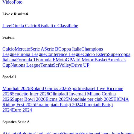
Video
Foto
Live e Risultati
Live
Diretta Calcio
Risultati e Classifiche
Sezioni
Calcio
Mercato
Serie A
Serie B
Coppa Italia
Champions
League
Europa League
Conference League
Calcio Estero
Supercoppa
Italiana
Formula 1
Formula E
MotoGP
Altri Motori
Basket
America's
Cup
Nations League
Tennis
Sci
Volley
Drive UP
Speciali
Mondiali 2026
Roland Garros 2026
Sportmediaset Live Riccione
2026
Scudetto Inter 2026
Olimpiadi Invernali Milano Cortina
2026
Super Bowl 2026
Eicma 2025
Mondiale per club 2025
EICMA
Riding Fest 2025
Paralimpiadi Parigi 2024
Olimpiadi Parigi
2024
Euro 2024
Squadra Serie A
Atalanta
Bologna
Cagliari
Como
Fiorentina
Frosinone
Genoa
Inter
Juvent