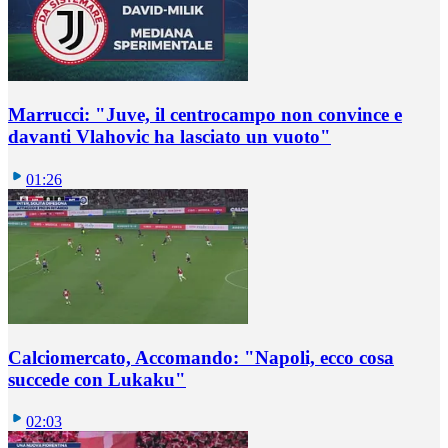
Marrucci: "Juve, il centrocampo non convince e
davanti Vlahovic ha lasciato un vuoto"
01:26
Calciomercato, Accomando: "Napoli, ecco cosa
succede con Lukaku"
02:03