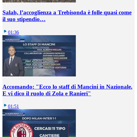
Salah, l’accoglienza a Trebisonda è folle quasi come
il suo stipendio…
01:36
Accomando: "Ecco lo staff di Mancini in Nazionale.
E vi dico il ruolo di Zola e Ranieri"
01:51