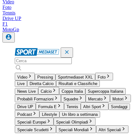
Video
Foto
Tennis
Drive UP
F1
MotoGp
Video
Pressing
Sportmediaset XXL
Foto
Live
Diretta Calcio
Risultati e Classifiche
News Live
Calcio
Coppa Italia
Supercoppa Italiana
Probabili Formazioni
Squadre
Mercato
Motori
Drive UP
Formula E
Tennis
Altri Sport
Sondaggi
Podcast
Lifestyle
Un libro a settimana
Speciali Europei
Speciali Olimpiadi
Speciale Scudetti
Speciali Mondiali
Altri Speciali