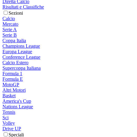
Diretta Calcio
Risultati e Classifiche
Sezioni
Calcio
Mercato
Serie A
Serie B
Coppa Italia
Champions League
Europa League
Conference League
Calcio Estero
Supercoppa Italiana
Formula 1
Formula E
MotoGP
Altri Motori
Basket
America's Cup
Nations League
Tennis
Sci
Volley
Drive UP
Speciali