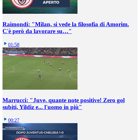
Raimondi: "Milan, si vede la filosofia di Amorim.
C'è però da lavorare su…"
01:58
Marrucci: "Juve, quante note positive! Zero gol
subiti, Yildiz e... l'uomo in più"
00:27