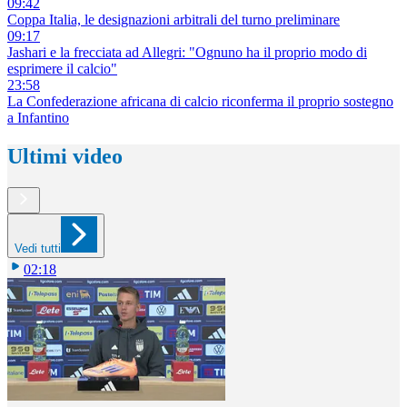
09:42
Coppa Italia, le designazioni arbitrali del turno preliminare
09:17
Jashari e la frecciata ad Allegri: "Ognuno ha il proprio modo di
esprimere il calcio"
23:58
La Confederazione africana di calcio riconferma il proprio sostegno
a Infantino
Ultimi video
Vedi tutti
02:18