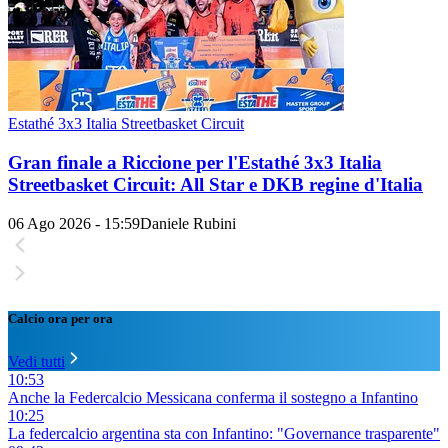
Estathé 3x3 Italia Streetbasket Circuit
Gran finale a Riccione per l'Estathé 3x3 Italia
Streetbasket Circuit: All Star e DKB regine d'Italia
06 Ago 2026 - 15:59
Daniele Rubini
Calcio ora per ora
Vedi tutti
10:53
Anche la Federcalcio Messicana conferma il sostegno a Infantino
10:25
La federcalcio argentina sta con Infantino: "Governance trasparente"