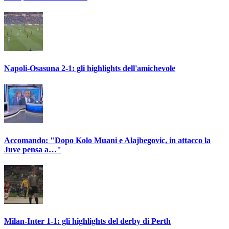
Napoli-Osasuna 2-1: gli highlights dell'amichevole
Accomando: "Dopo Kolo Muani e Alajbegovic, in attacco la
Juve pensa a…"
Milan-Inter 1-1: gli highlights del derby di Perth