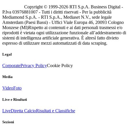
Copyright © 1999-
2026
RTI S.p.A. Business Digital -
P.Iva 03976881007 - Tutti i diritti riservati - Per la pubblicità
Mediamond S.p.A. - RTI S.p.A., Mediaset N.V., sede legale
Amsterdam (Paesi Bassi) - Uffici Viale Europa 46, 20093 Cologno
Monzese (MI)
Rispetto ai contenuti e ai dati personali trasmessi e/o
riprodotti è vietata ogni utilizzazione funzionale all’addestramento di
sistemi di intelligenza artificiale generativa. È altresì fatto divieto
espresso di utilizzare mezzi automatizzati di data scraping.
Legal
Corporate
Privacy Policy
Cookie Policy
Media
Video
Foto
Live e Risultati
Live
Diretta Calcio
Risultati e Classifiche
Sezioni