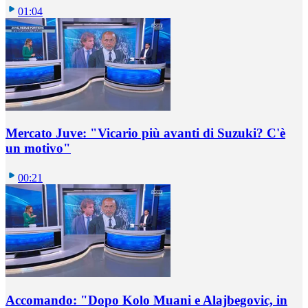
01:04
Mercato Juve: "Vicario più avanti di Suzuki? C'è
un motivo"
00:21
Accomando: "Dopo Kolo Muani e Alajbegovic, in