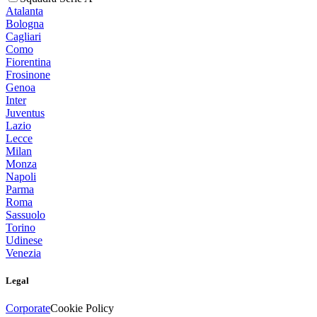
Atalanta
Bologna
Cagliari
Como
Fiorentina
Frosinone
Genoa
Inter
Juventus
Lazio
Lecce
Milan
Monza
Napoli
Parma
Roma
Sassuolo
Torino
Udinese
Venezia
Legal
Corporate
Cookie Policy