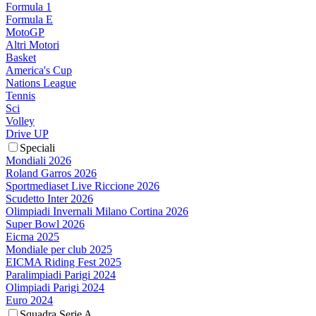
Formula 1
Formula E
MotoGP
Altri Motori
Basket
America's Cup
Nations League
Tennis
Sci
Volley
Drive UP
Speciali
Mondiali 2026
Roland Garros 2026
Sportmediaset Live Riccione 2026
Scudetto Inter 2026
Olimpiadi Invernali Milano Cortina 2026
Super Bowl 2026
Eicma 2025
Mondiale per club 2025
EICMA Riding Fest 2025
Paralimpiadi Parigi 2024
Olimpiadi Parigi 2024
Euro 2024
Squadra Serie A