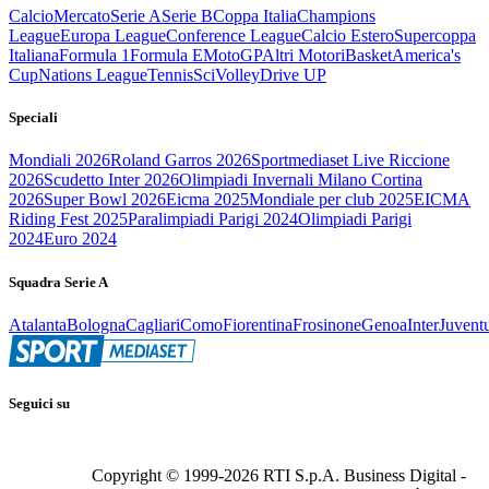
Calcio
Mercato
Serie A
Serie B
Coppa Italia
Champions
League
Europa League
Conference League
Calcio Estero
Supercoppa
Italiana
Formula 1
Formula E
MotoGP
Altri Motori
Basket
America's
Cup
Nations League
Tennis
Sci
Volley
Drive UP
Speciali
Mondiali 2026
Roland Garros 2026
Sportmediaset Live Riccione
2026
Scudetto Inter 2026
Olimpiadi Invernali Milano Cortina
2026
Super Bowl 2026
Eicma 2025
Mondiale per club 2025
EICMA
Riding Fest 2025
Paralimpiadi Parigi 2024
Olimpiadi Parigi
2024
Euro 2024
Squadra Serie A
Atalanta
Bologna
Cagliari
Como
Fiorentina
Frosinone
Genoa
Inter
Juvent
Seguici su
Copyright © 1999-
2026
RTI S.p.A. Business Digital -