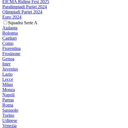
EICMA Riding Fest 2025
Paralimpiadi Parigi 2024
Olimpiadi Parigi 2024
Euro 2024
Squadra Serie A
Atalanta
Bologna
Cagliari
Como
Fiorentina
Frosinone
Genoa
Inter
Juventus
Lazio
Lecce
Milan
Monza
Napoli
Parma
Roma
Sassuolo
Torino
Udinese
Venezia