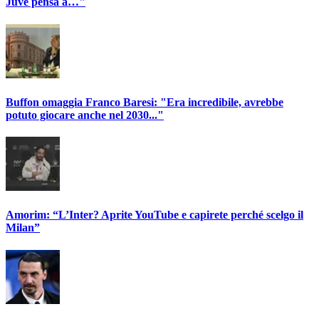
Juve pensa a…"
Buffon omaggia Franco Baresi: "Era incredibile, avrebbe
potuto giocare anche nel 2030..."
Amorim: “L’Inter? Aprite YouTube e capirete perché scelgo il
Milan”