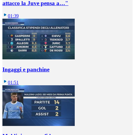
attacco la Juve pensa a…"
01:39
Ingaggi e panchine
01:51