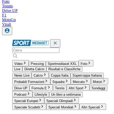
Foto
Tennis
Drive UP
F1
MotoGp
Virali
Video
Pressing
Sportmediaset XXL
Foto
Live
Diretta Calcio
Risultati e Classifiche
News Live
Calcio
Coppa Italia
Supercoppa Italiana
Probabili Formazioni
Squadre
Mercato
Motori
Drive UP
Formula E
Tennis
Altri Sport
Sondaggi
Podcast
Lifestyle
Un libro a settimana
Speciali Europei
Speciali Olimpiadi
Speciale Scudetti
Speciali Mondiali
Altri Speciali