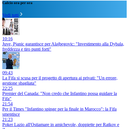
Calcio ora per ora
Vedi tutti
10:16
Juve, Pjanic garantisce per Alajbegovic: "Investimento alla Dybala,
freddezza e tiro punti forti"
09:43
La Fifa si scusa per il progetto di apertura ai privati: "Un errore,
gestione sbagliata"
22:25
Premier del Canada: "Non credo che Infantino possa guidare la
Fifa"
21:54
Per il Times "Infantino spinge per la finale in Marocco": la Fifa
smentisce
21:23
Poker Lazio all'Ostiamare in amichevole, doppiette per Ratkov e