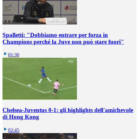
Spalletti: "Dobbiamo entrare per forza in
Champions perché la Juve non può stare fuori"
01:30
Chelsea-Juventus 0-1: gli highlights dell'amichevole
di Hong Kong
02:45