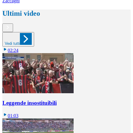
Zaccagni
Ultimi video
Vedi tutti
02:24
Leggende insostituibili
01:03