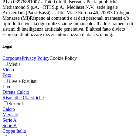
P.Iva 03976881007 - Tutti i diritti riservati - Per la pubblicità
Mediamond S.p.A. - RTI S.p.A., Mediaset N.V., sede legale
Amsterdam (Paesi Bassi) - Uffici Viale Europa 46, 20093 Cologno
Monzese (MI)
Rispetto ai contenuti e ai dati personali trasmessi e/o
riprodotti è vietata ogni utilizzazione funzionale all’addestramento di
sistemi di intelligenza artificiale generativa. È altresì fatto divieto
espresso di utilizzare mezzi automatizzati di data scraping.
Legal
Corporate
Privacy Policy
Cookie Policy
Media
Video
Foto
Live e Risultati
Live
Diretta Calcio
Risultati e Classifiche
Sezioni
Calcio
Mercato
Serie A
Serie B
Coppa Italia