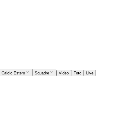
Calcio Estero
Squadre
Video
Foto
Live