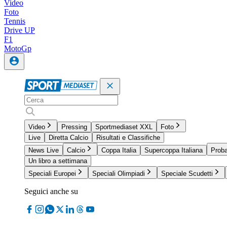
Video
Foto
Tennis
Drive UP
F1
MotoGp
Video
Pressing
Sportmediaset XXL
Foto
Live
Diretta Calcio
Risultati e Classifiche
News Live
Calcio
Coppa Italia
Supercoppa Italiana
Proba
Un libro a settimana
Speciali Europei
Speciali Olimpiadi
Speciale Scudetti
Seguici anche su