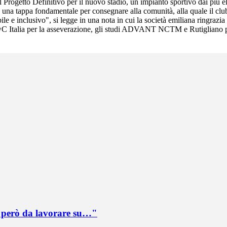
ogetto Definitivo per il nuovo stadio, un impianto sportivo dai più elev
a una tappa fondamentale per consegnare alla comunità, alla quale il clu
le e inclusivo", si legge in una nota in cui la società emiliana ringrazia
PwC Italia per la asseverazione, gli studi ADVANT NCTM e Rutigliano per
è però da lavorare su…"