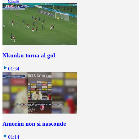
01:30
Nkunku torna al gol
01:34
Amorim non si nasconde
01:14