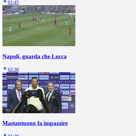
01:45
Napoli, guarda che Lucca
02:30
Mastantuono fa impazzire