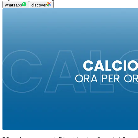
whatsapp
discover