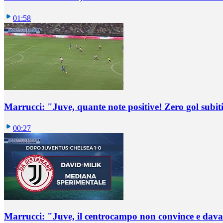
01:58
Marrucci: "Juve, quante note positive! Zero gol subiti,
00:27
Marrucci: "Juve, il centrocampo non convince e dava