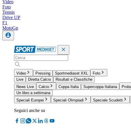
Video
Foto
Tennis
Drive UP
F1
MotoGp
Video
Pressing
Sportmediaset XXL
Foto
Live
Diretta Calcio
Risultati e Classifiche
News Live
Calcio
Coppa Italia
Supercoppa Italiana
Proba
Un libro a settimana
Speciali Europei
Speciali Olimpiadi
Speciale Scudetti
Seguici anche su