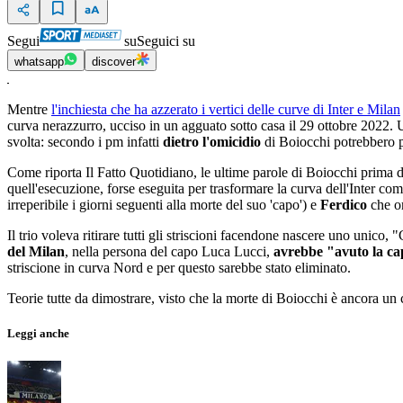
Segui
su
Seguici su
whatsapp
discover
Mentre
l'inchiesta che ha azzerato i vertici delle curve di Inter e Milan
curva nerazzurro, ucciso in un agguato sotto casa il 29 ottobre 2022. 
svolta: secondo i pm infatti
dietro l'omicidio
di Boiocchi potrebbero p
Come riporta Il Fatto Quotidiano, le ultime parole di Boiocchi prima di
quell'esecuzione, forse eseguita per trasformare la curva dell'Inter co
irreperibile i giorni seguenti alla morte del suo 'capo') e
Ferdico
che o
Il trio voleva ritirare tutti gli striscioni facendone nascere uno unico
del Milan
, nella persona del capo Luca Lucci,
avrebbe "avuto la capa
striscione in curva Nord e per questo sarebbe stato eliminato.
Teorie tutte da dimostrare, visto che la morte di Boiocchi è ancora un 
Leggi anche