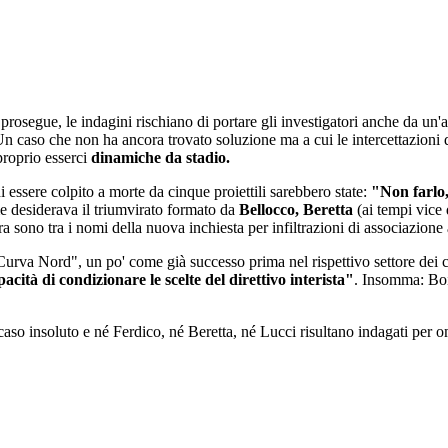
prosegue, le indagini rischiano di portare gli investigatori anche da un'al
Un caso che non ha ancora trovato soluzione ma a cui le intercettazioni 
roprio esserci
dinamiche da stadio.
 essere colpito a morte da cinque proiettili sarebbero state:
"Non farlo,
me desiderava il triumvirato formato da
Bellocco, Beretta
(ai tempi vice 
ra sono tra i nomi della nuova inchiesta per infiltrazioni di associazion
, "Curva Nord", un po' come già successo prima nel rispettivo settore dei
cità di condizionare le scelte del direttivo interista"
. Insomma: Boi
caso insoluto e né Ferdico, né Beretta, né Lucci risultano indagati per o