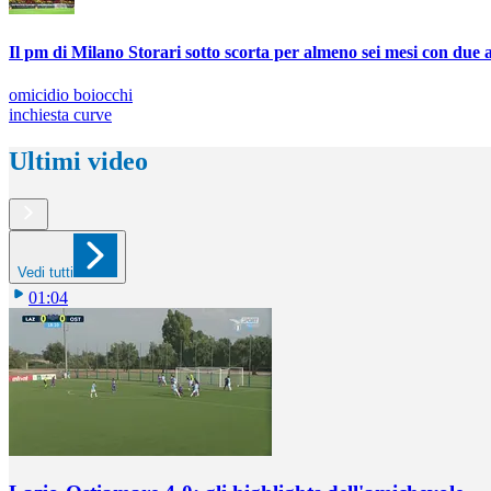
Il pm di Milano Storari sotto scorta per almeno sei mesi con due 
omicidio boiocchi
inchiesta curve
Ultimi video
Vedi tutti
01:04