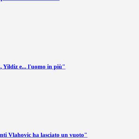
 Yildiz e... l'uomo in più"
nti Vlahovic ha lasciato un vuoto"