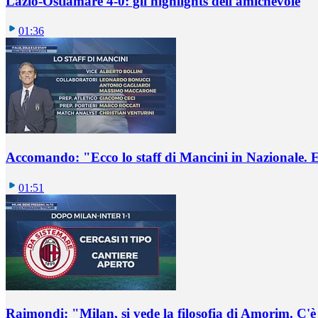
Lazio-Ostiamare 4-0: gli highlights dell'amichevole
01:36
Accomando: "Ecco lo staff di Mancini in Nazionale. E 
01:51
Raimondi: "Milan, si vede la filosofia di Amorim. C'