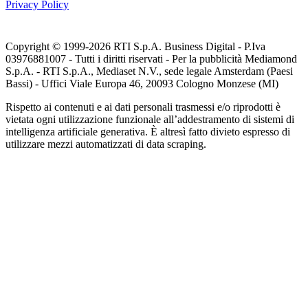
Privacy Policy
Copyright © 1999-
2026
RTI S.p.A. Business Digital - P.Iva
03976881007 - Tutti i diritti riservati - Per la pubblicità Mediamond
S.p.A. - RTI S.p.A., Mediaset N.V., sede legale Amsterdam (Paesi
Bassi) - Uffici Viale Europa 46, 20093 Cologno Monzese (MI)
Rispetto ai contenuti e ai dati personali trasmessi e/o riprodotti è
vietata ogni utilizzazione funzionale all’addestramento di sistemi di
intelligenza artificiale generativa. È altresì fatto divieto espresso di
utilizzare mezzi automatizzati di data scraping.