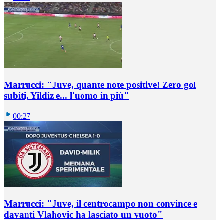
Marrucci: "Juve, quante note positive! Zero gol
subiti, Yildiz e... l'uomo in più"
00:27
Marrucci: "Juve, il centrocampo non convince e
davanti Vlahovic ha lasciato un vuoto"