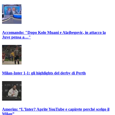
Accomando: "Dopo Kolo Muani e Alajbegovic, in attacco la
Juve pensa a…"
Milan-Inter 1-1: gli highlights del derby di Perth
Amorim: “L’Inter? Aprite YouTube e capirete perché scelgo il
Milan”