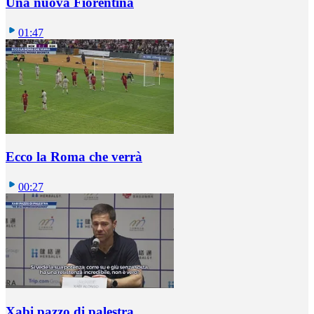
Una nuova Fiorentina
01:47
Ecco la Roma che verrà
00:27
Xabi pazzo di palestra