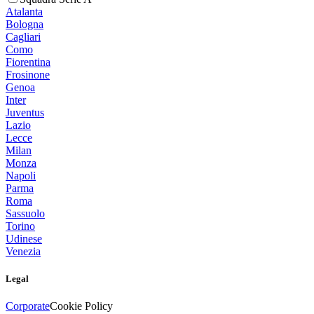
Atalanta
Bologna
Cagliari
Como
Fiorentina
Frosinone
Genoa
Inter
Juventus
Lazio
Lecce
Milan
Monza
Napoli
Parma
Roma
Sassuolo
Torino
Udinese
Venezia
Legal
Corporate
Cookie Policy