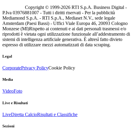
Copyright © 1999-
2026
RTI S.p.A. Business Digital -
P.Iva 03976881007 - Tutti i diritti riservati - Per la pubblicità
Mediamond S.p.A. - RTI S.p.A., Mediaset N.V., sede legale
Amsterdam (Paesi Bassi) - Uffici Viale Europa 46, 20093 Cologno
Monzese (MI)
Rispetto ai contenuti e ai dati personali trasmessi e/o
riprodotti è vietata ogni utilizzazione funzionale all’addestramento di
sistemi di intelligenza artificiale generativa. È altresì fatto divieto
espresso di utilizzare mezzi automatizzati di data scraping.
Legal
Corporate
Privacy Policy
Cookie Policy
Media
Video
Foto
Live e Risultati
Live
Diretta Calcio
Risultati e Classifiche
Sezioni