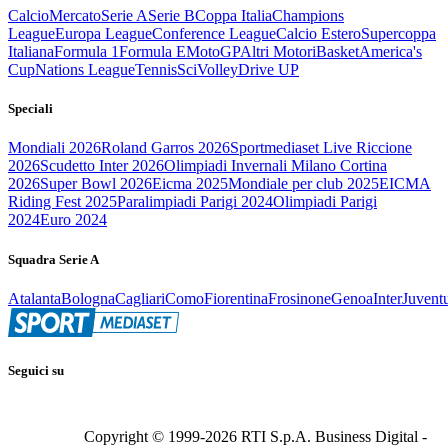
Calcio
Mercato
Serie A
Serie B
Coppa Italia
Champions
League
Europa League
Conference League
Calcio Estero
Supercoppa
Italiana
Formula 1
Formula E
MotoGP
Altri Motori
Basket
America's
Cup
Nations League
Tennis
Sci
Volley
Drive UP
Speciali
Mondiali 2026
Roland Garros 2026
Sportmediaset Live Riccione
2026
Scudetto Inter 2026
Olimpiadi Invernali Milano Cortina
2026
Super Bowl 2026
Eicma 2025
Mondiale per club 2025
EICMA
Riding Fest 2025
Paralimpiadi Parigi 2024
Olimpiadi Parigi
2024
Euro 2024
Squadra Serie A
Atalanta
Bologna
Cagliari
Como
Fiorentina
Frosinone
Genoa
Inter
Juvent
Seguici su
Copyright © 1999-
2026
RTI S.p.A. Business Digital -