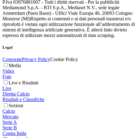
P.Iva 03976881007 - Tutti i diritti riservati - Per la pubblicità
Mediamond S.p.A. - RTI S.p.A., Mediaset N.V., sede legale
Amsterdam (Paesi Bassi) - Uffici Viale Europa 46, 20093 Cologno
Monzese (MI)
Rispetto ai contenuti e ai dati personali trasmessi e/o
riprodotti è vietata ogni utilizzazione funzionale all’addestramento di
sistemi di intelligenza artificiale generativa. È altresì fatto divieto
espresso di utilizzare mezzi automatizzati di data scraping.
Legal
Corporate
Privacy Policy
Cookie Policy
Media
Video
Foto
Live e Risultati
Live
Diretta Calcio
Risultati e Classifiche
Sezioni
Calcio
Mercato
Serie A
Serie B
Coppa Italia