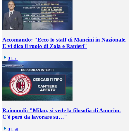
Accomando: "Ecco lo staff di Mancini in Nazionale.
E vi dico il ruolo di Zola e Ranieri"
01:51
Raimondi: "Milan, si vede la filosofia di Amorim.
C'è però da lavorare su…"
01:58