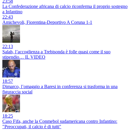
23:58
La Confederazione africana di calcio riconferma il proprio sostegno
a Infantino
22:43
Amichevoli, Fiorentina-Deportivo A Coruna 1-1
22:13
Salah, l’accoglienza a Trebisonda è folle quasi come il suo
stipendio… IL VIDEO
18:57
Dimarco, l’omaggio a Baresi in conferenza si trasforma in una
figuraccia social
18:25
Caso Fifa, anche la Conmebol sudamericana contro Infantino:
"Preoccupati, il calcio è di tutti"