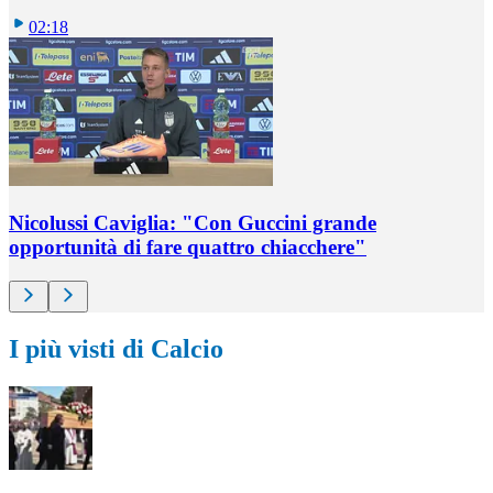
02:18
Nicolussi Caviglia: "Con Guccini grande
opportunità di fare quattro chiacchere"
I più visti di Calcio