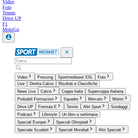
Video
Foto
Tennis
Drive UP
F1
MotoGp
Video
Pressing
Sportmediaset XXL
Foto
Live
Diretta Calcio
Risultati e Classifiche
News Live
Calcio
Coppa Italia
Supercoppa Italiana
Probabili Formazioni
Squadre
Mercato
Motori
Drive UP
Formula E
Tennis
Altri Sport
Sondaggi
Podcast
Lifestyle
Un libro a settimana
Speciali Europei
Speciali Olimpiadi
Speciale Scudetti
Speciali Mondiali
Altri Speciali