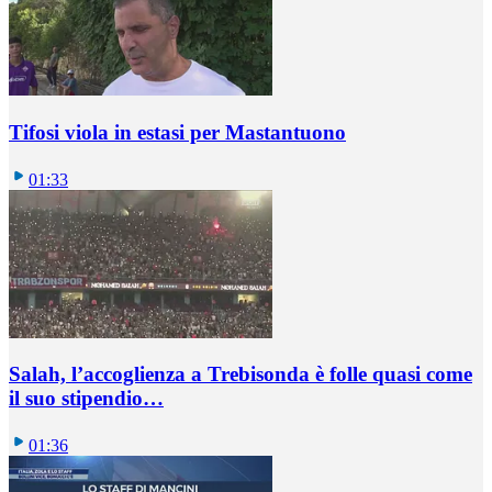
Tifosi viola in estasi per Mastantuono
01:33
Salah, l’accoglienza a Trebisonda è folle quasi come
il suo stipendio…
01:36