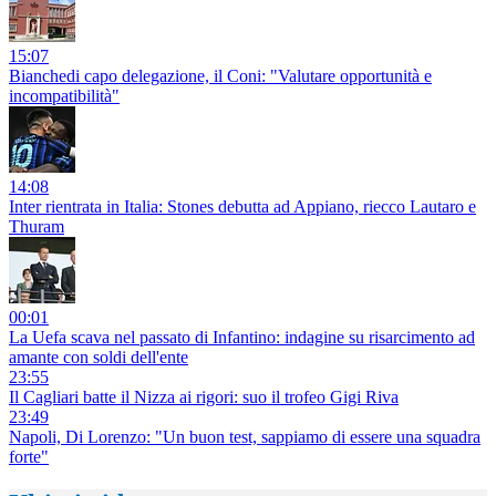
15:07
Bianchedi capo delegazione, il Coni: "Valutare opportunità e
incompatibilità"
14:08
Inter rientrata in Italia: Stones debutta ad Appiano, riecco Lautaro e
Thuram
00:01
La Uefa scava nel passato di Infantino: indagine su risarcimento ad
amante con soldi dell'ente
23:55
Il Cagliari batte il Nizza ai rigori: suo il trofeo Gigi Riva
23:49
Napoli, Di Lorenzo: "Un buon test, sappiamo di essere una squadra
forte"