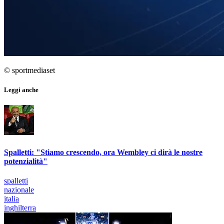
© sportmediaset
Leggi anche
Spalletti: "Stiamo crescendo, ora Wembley ci dirà le nostre
potenzialità"
spalletti
nazionale
italia
inghilterra