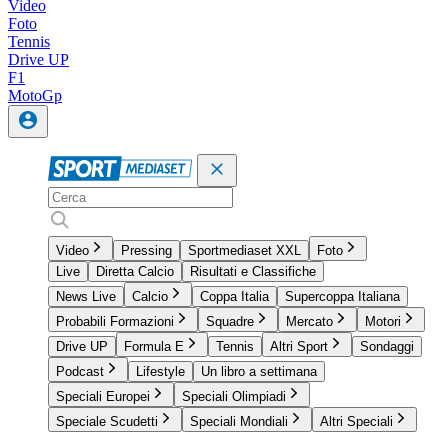
Video
Foto
Tennis
Drive UP
F1
MotoGp
Video
Pressing
Sportmediaset XXL
Foto
Live
Diretta Calcio
Risultati e Classifiche
News Live
Calcio
Coppa Italia
Supercoppa Italiana
Probabili Formazioni
Squadre
Mercato
Motori
Drive UP
Formula E
Tennis
Altri Sport
Sondaggi
Podcast
Lifestyle
Un libro a settimana
Speciali Europei
Speciali Olimpiadi
Speciale Scudetti
Speciali Mondiali
Altri Speciali