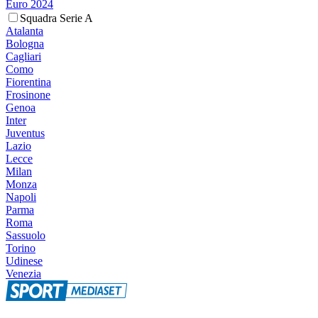
Euro 2024
Squadra Serie A
Atalanta
Bologna
Cagliari
Como
Fiorentina
Frosinone
Genoa
Inter
Juventus
Lazio
Lecce
Milan
Monza
Napoli
Parma
Roma
Sassuolo
Torino
Udinese
Venezia