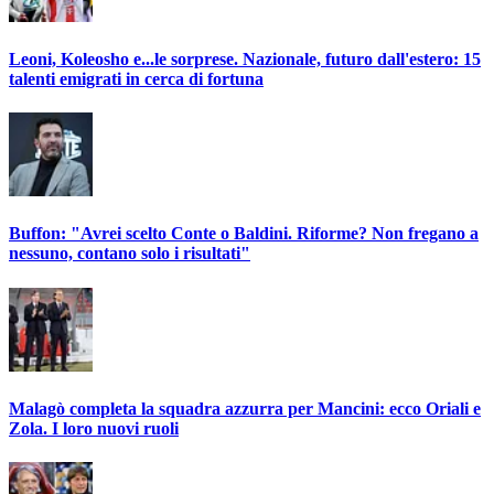
Leoni, Koleosho e...le sorprese. Nazionale, futuro dall'estero: 15
talenti emigrati in cerca di fortuna
Buffon: "Avrei scelto Conte o Baldini. Riforme? Non fregano a
nessuno, contano solo i risultati"
Malagò completa la squadra azzurra per Mancini: ecco Oriali e
Zola. I loro nuovi ruoli