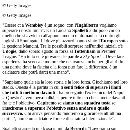
© Getty Images
© Getty Images
"Essere ct a
Wembley
è un sogno, con
l'Inghilterra
vogliamo
superare i nostri limiti". È un Luciano
Spalletti
a dir poco carico
quello che si avvicina all'appuntamento di domani sera contro gli
inglesi di Southgate. Lì dove gli azzurri hanno vinto
l'Europeo
sotto
la gestione Mancini. Tra le possibili sorprese nell'undici iniziali c'è
Udogie
, dallo scorso agosto in forza al
Tottenham
in Premier
League: "Ha tutto ed è giovane - le parole a
Sky Sport
-. Deve fare
esperienza ha scocca e motore che ne avanza anche per gli altri. In
una partita dove la fisicità e la forza può fare la differenza, è un
calciatore che potrà darci una mano".
"Sappiamo quale sia la loro storia e la loro forza. Giochiamo nel loro
stadio. Questa è la partita in cui ti
senti felice di superare i limiti
che tutti ti mettono davanti
- ha proseguito l'ex tecnico del Napoli
-. Questo è avere personalità, superare tutto ciò che si mette davanti
fra te e l’obiettivo.
Capiremo se siamo una squadra tosta se
riusciremo a superare l’obiettivo senza andare a quello
successivo.
Chi arriva pensando ‘andremo a giocarcela all’ultima
partita’, non è un calciatore forte e di caratura internazionale".
Spalletti si aspetta qualcosa in più da
Berardi
. "Lavoriamo sui