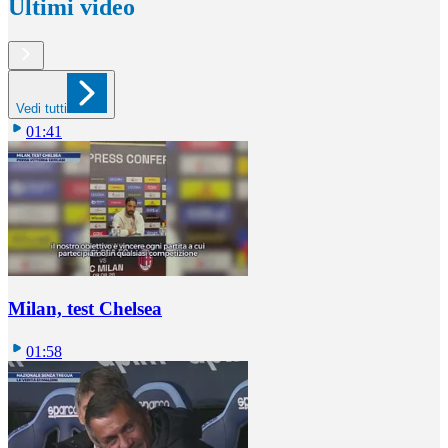
Ultimi video
Vedi tutti
01:41
Milan, test Chelsea
01:58