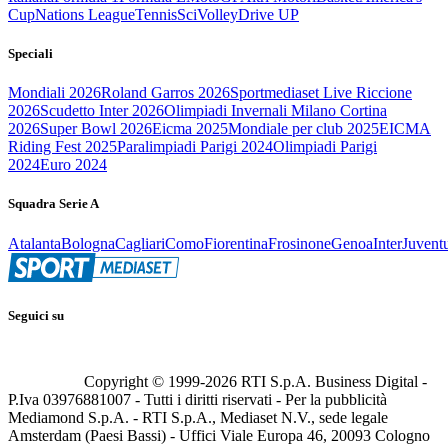
Cup
Nations League
Tennis
Sci
Volley
Drive UP
Speciali
Mondiali 2026
Roland Garros 2026
Sportmediaset Live Riccione
2026
Scudetto Inter 2026
Olimpiadi Invernali Milano Cortina
2026
Super Bowl 2026
Eicma 2025
Mondiale per club 2025
EICMA
Riding Fest 2025
Paralimpiadi Parigi 2024
Olimpiadi Parigi
2024
Euro 2024
Squadra Serie A
Atalanta
Bologna
Cagliari
Como
Fiorentina
Frosinone
Genoa
Inter
Juvent
Seguici su
Copyright © 1999-
2026
RTI S.p.A. Business Digital -
P.Iva 03976881007 - Tutti i diritti riservati - Per la pubblicità
Mediamond S.p.A. - RTI S.p.A., Mediaset N.V., sede legale
Amsterdam (Paesi Bassi) - Uffici Viale Europa 46, 20093 Cologno