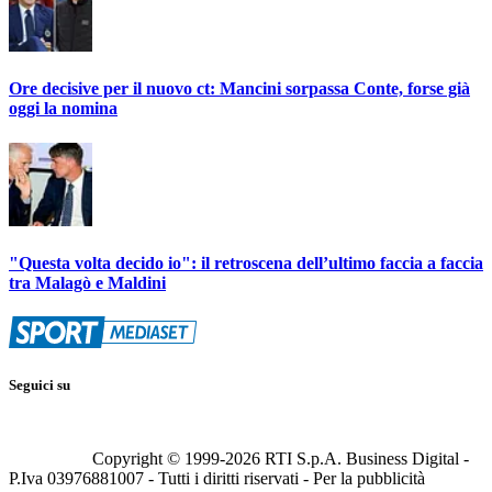
Ore decisive per il nuovo ct: Mancini sorpassa Conte, forse già
oggi la nomina
"Questa volta decido io": il retroscena dell’ultimo faccia a faccia
tra Malagò e Maldini
Seguici su
Copyright © 1999-
2026
RTI S.p.A. Business Digital -
P.Iva 03976881007 - Tutti i diritti riservati - Per la pubblicità