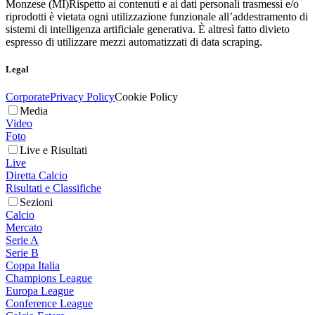
Monzese (MI)
Rispetto ai contenuti e ai dati personali trasmessi e/o
riprodotti è vietata ogni utilizzazione funzionale all’addestramento di
sistemi di intelligenza artificiale generativa. È altresì fatto divieto
espresso di utilizzare mezzi automatizzati di data scraping.
Legal
Corporate
Privacy Policy
Cookie Policy
Media
Video
Foto
Live e Risultati
Live
Diretta Calcio
Risultati e Classifiche
Sezioni
Calcio
Mercato
Serie A
Serie B
Coppa Italia
Champions League
Europa League
Conference League