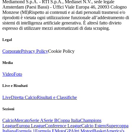
Mediamond S.p.A. - RTI S.p.A., Mediaset N.V., sede legale
Amsterdam (Paesi Bassi) - Uffici Viale Europa 46, 20093 Cologno
Monzese (MI)
Rispetto ai contenuti e ai dati personali trasmessi e/o
riprodotti è vietata ogni utilizzazione funzionale all’addestramento di
sistemi di intelligenza artificiale generativa. È altresì fatto divieto
espresso di utilizzare mezzi automatizzati di data scraping.
Legal
Corporate
Privacy Policy
Cookie Policy
Media
Video
Foto
Live e Risultati
Live
Diretta Calcio
Risultati e Classifiche
Sezioni
Calcio
Mercato
Serie A
Serie B
Coppa Italia
Champions
League
Europa League
Conference League
Calcio Estero
Supercoppa
Italiana
Formula 1
Formula E
MotoGP
Altri Motori
Basket
America's