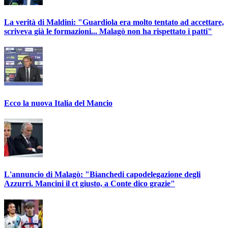
La verità di Maldini: "Guardiola era molto tentato ad accettare,
scriveva già le formazioni... Malagò non ha rispettato i patti"
Ecco la nuova Italia del Mancio
L'annuncio di Malagò: "Bianchedi capodelegazione degli
Azzurri. Mancini il ct giusto, a Conte dico grazie"