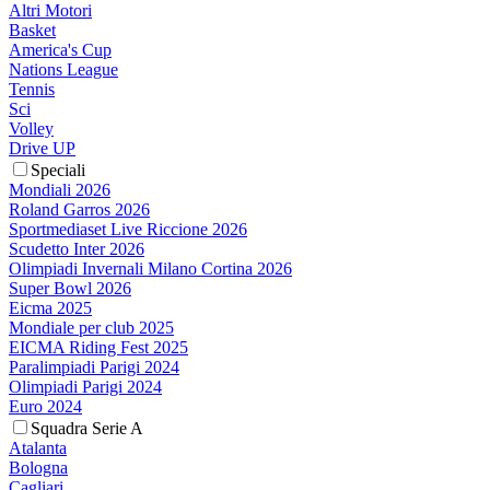
Altri Motori
Basket
America's Cup
Nations League
Tennis
Sci
Volley
Drive UP
Speciali
Mondiali 2026
Roland Garros 2026
Sportmediaset Live Riccione 2026
Scudetto Inter 2026
Olimpiadi Invernali Milano Cortina 2026
Super Bowl 2026
Eicma 2025
Mondiale per club 2025
EICMA Riding Fest 2025
Paralimpiadi Parigi 2024
Olimpiadi Parigi 2024
Euro 2024
Squadra Serie A
Atalanta
Bologna
Cagliari