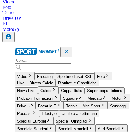
Video
Foto
Tennis
Drive UP
F1
MotoGp
Video
Pressing
Sportmediaset XXL
Foto
Live
Diretta Calcio
Risultati e Classifiche
News Live
Calcio
Coppa Italia
Supercoppa Italiana
Probabili Formazioni
Squadre
Mercato
Motori
Drive UP
Formula E
Tennis
Altri Sport
Sondaggi
Podcast
Lifestyle
Un libro a settimana
Speciali Europei
Speciali Olimpiadi
Speciale Scudetti
Speciali Mondiali
Altri Speciali