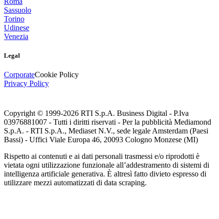
Roma
Sassuolo
Torino
Udinese
Venezia
Legal
Corporate
Cookie Policy
Privacy Policy
Copyright © 1999-
2026
RTI S.p.A. Business Digital - P.Iva
03976881007 - Tutti i diritti riservati - Per la pubblicità Mediamond
S.p.A. - RTI S.p.A., Mediaset N.V., sede legale Amsterdam (Paesi
Bassi) - Uffici Viale Europa 46, 20093 Cologno Monzese (MI)
Rispetto ai contenuti e ai dati personali trasmessi e/o riprodotti è
vietata ogni utilizzazione funzionale all’addestramento di sistemi di
intelligenza artificiale generativa. È altresì fatto divieto espresso di
utilizzare mezzi automatizzati di data scraping.