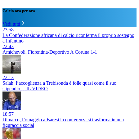
Calcio ora per ora
Vedi tutti
23:58
La Confederazione africana di calcio riconferma il proprio sostegno
a Infantino
22:43
Amichevoli, Fiorentina-Deportivo A Coruna 1-1
22:13
Salah, l’accoglienza a Trebisonda è folle quasi come il suo
stipendio… IL VIDEO
18:57
Dimarco, l’omaggio a Baresi in conferenza si trasforma in una
figuraccia social