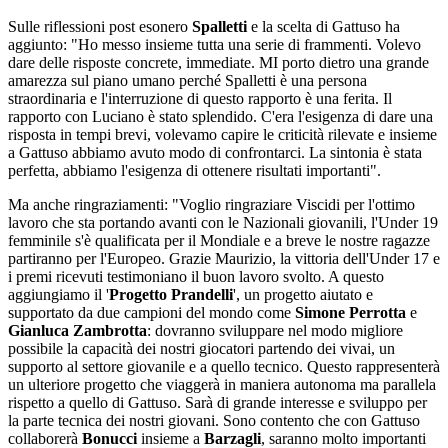
Sulle riflessioni post esonero
Spalletti
e la scelta di Gattuso ha
aggiunto: "Ho messo insieme tutta una serie di frammenti. Volevo
dare delle risposte concrete, immediate. MI porto dietro una grande
amarezza sul piano umano perché Spalletti è una persona
straordinaria e l'interruzione di questo rapporto è una ferita. Il
rapporto con Luciano è stato splendido. C'era l'esigenza di dare una
risposta in tempi brevi, volevamo capire le criticità rilevate e insieme
a Gattuso abbiamo avuto modo di confrontarci. La sintonia è stata
perfetta, abbiamo l'esigenza di ottenere risultati importanti".
Ma anche ringraziamenti: "Voglio ringraziare Viscidi per l'ottimo
lavoro che sta portando avanti con le Nazionali giovanili, l'Under 19
femminile s'è qualificata per il Mondiale e a breve le nostre ragazze
partiranno per l'Europeo. Grazie Maurizio, la vittoria dell'Under 17 e
i premi ricevuti testimoniano il buon lavoro svolto. A questo
aggiungiamo il '
Progetto Prandelli
', un progetto aiutato e
supportato da due campioni del mondo come
Simone
Perrotta
e
Gianluca
Zambrotta
: dovranno sviluppare nel modo migliore
possibile la capacità dei nostri giocatori partendo dei vivai, un
supporto al settore giovanile e a quello tecnico. Questo rappresenterà
un ulteriore progetto che viaggerà in maniera autonoma ma parallela
rispetto a quello di Gattuso. Sarà di grande interesse e sviluppo per
la parte tecnica dei nostri giovani. Sono contento che con Gattuso
collaborerà
Bonucci
insieme a
Barzagli
, saranno molto importanti