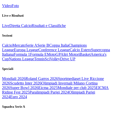
Video
Foto
Live e Risultati
Live
Diretta Calcio
Risultati e Classifiche
Sezioni
Calcio
Mercato
Serie A
Serie B
Coppa Italia
Champions
League
Europa League
Conference League
Calcio Estero
Supercoppa
Italiana
Formula 1
Formula E
MotoGP
Altri Motori
Basket
America's
Cup
Nations League
Tennis
Sci
Volley
Drive UP
Speciali
Mondiali 2026
Roland Garros 2026
Sportmediaset Live Riccione
2026
Scudetto Inter 2026
Olimpiadi Invernali Milano Cortina
2026
Super Bowl 2026
Eicma 2025
Mondiale per club 2025
EICMA
Riding Fest 2025
Paralimpiadi Parigi 2024
Olimpiadi Parigi
2024
Euro 2024
Squadra Serie A