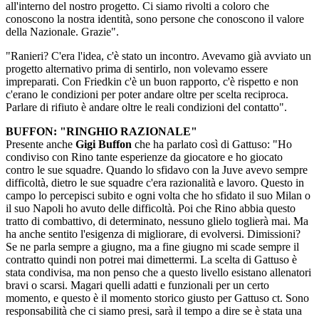
all'interno del nostro progetto. Ci siamo rivolti a coloro che
conoscono la nostra identità, sono persone che conoscono il valore
della Nazionale. Grazie".
"Ranieri? C'era l'idea, c'è stato un incontro. Avevamo già avviato un
progetto alternativo prima di sentirlo, non volevamo essere
impreparati. Con Friedkin c'è un buon rapporto, c'è rispetto e non
c'erano le condizioni per poter andare oltre per scelta reciproca.
Parlare di rifiuto è andare oltre le reali condizioni del contatto".
BUFFON: "RINGHIO RAZIONALE"
Presente anche
Gigi
Buffon
che ha parlato così di Gattuso: "Ho
condiviso con Rino tante esperienze da giocatore e ho giocato
contro le sue squadre. Quando lo sfidavo con la Juve avevo sempre
difficoltà, dietro le sue squadre c'era razionalità e lavoro. Questo in
campo lo percepisci subito e ogni volta che ho sfidato il suo Milan o
il suo Napoli ho avuto delle difficoltà. Poi che Rino abbia questo
tratto di combattivo, di determinato, nessuno glielo toglierà mai. Ma
ha anche sentito l'esigenza di migliorare, di evolversi. Dimissioni?
Se ne parla sempre a giugno, ma a fine giugno mi scade sempre il
contratto quindi non potrei mai dimettermi. La scelta di Gattuso è
stata condivisa, ma non penso che a questo livello esistano allenatori
bravi o scarsi. Magari quelli adatti e funzionali per un certo
momento, e questo è il momento storico giusto per Gattuso ct. Sono
responsabilità che ci siamo presi, sarà il tempo a dire se è stata una