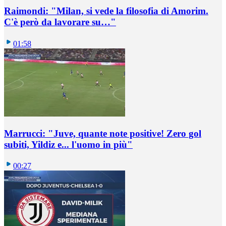
Raimondi: "Milan, si vede la filosofia di Amorim.
C'è però da lavorare su…"
01:58
Marrucci: "Juve, quante note positive! Zero gol
subiti, Yildiz e... l'uomo in più"
00:27