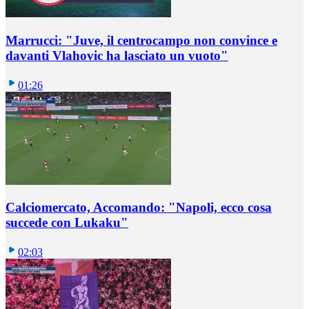
Marrucci: "Juve, il centrocampo non convince e
davanti Vlahovic ha lasciato un vuoto"
01:26
Calciomercato, Accomando: "Napoli, ecco cosa
succede con Lukaku"
02:03