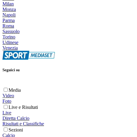
Milan
Monza
Napoli
Parma
Roma
Sassuolo
Torino
Udinese
Venezia
Seguici su
Media
Video
Foto
Live e Risultati
Live
Diretta Calcio
Risultati e Classifiche
Sezioni
Calcio