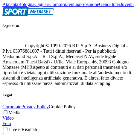
Atalanta
Bologna
Cagliari
Como
Fiorentina
Frosinone
Genoa
Inter
Juvent
Seguici su
Copyright © 1999-
2026
RTI S.p.A. Business Digital -
P.Iva 03976881007 - Tutti i diritti riservati - Per la pubblicità
Mediamond S.p.A. - RTI S.p.A., Mediaset N.V., sede legale
Amsterdam (Paesi Bassi) - Uffici Viale Europa 46, 20093 Cologno
Monzese (MI)
Rispetto ai contenuti e ai dati personali trasmessi e/o
riprodotti è vietata ogni utilizzazione funzionale all’addestramento di
sistemi di intelligenza artificiale generativa. È altresì fatto divieto
espresso di utilizzare mezzi automatizzati di data scraping.
Legal
Corporate
Privacy Policy
Cookie Policy
Media
Video
Foto
Live e Risultati