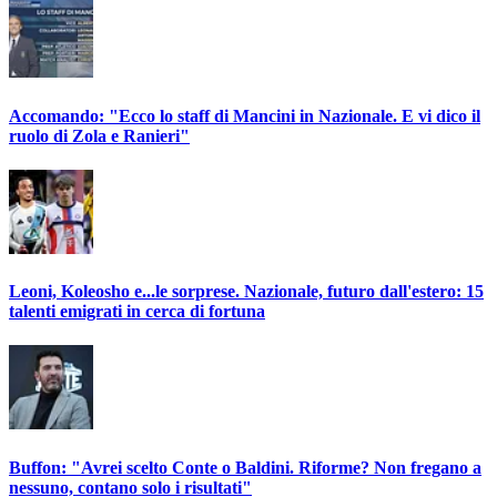
Accomando: "Ecco lo staff di Mancini in Nazionale. E vi dico il
ruolo di Zola e Ranieri"
Leoni, Koleosho e...le sorprese. Nazionale, futuro dall'estero: 15
talenti emigrati in cerca di fortuna
Buffon: "Avrei scelto Conte o Baldini. Riforme? Non fregano a
nessuno, contano solo i risultati"