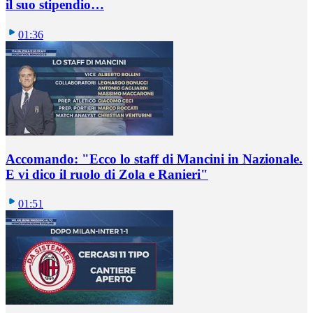
il suo stipendio…
01:36
Accomando: "Ecco lo staff di Mancini in Nazionale.
E vi dico il ruolo di Zola e Ranieri"
01:51