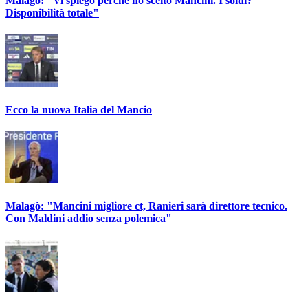
Malagò: "Vi spiego perché ho scelto Mancini. I soldi?
Disponibilità totale"
Ecco la nuova Italia del Mancio
Malagò: "Mancini migliore ct, Ranieri sarà direttore tecnico.
Con Maldini addio senza polemica"