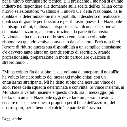
per il nuovo commissario tecnico. E il presidente Figc non si è tirato
indietro nel rispondere alle domande sulla scelta dell'ex Milan come
nuovo selezionatore: "Gattuso è il nuovo CT della Nazionale, ha le
qualità e la determinazione ma soprattutto il desiderio di realizzare
qualcosa di grande per l'azzurro e per il nostro paese. La Nazionale
ha bisogno di lui, Gattuso ha risposto senza alcuna esitazione alla
chiamata in azzurro, alla convocazione da parte della nostra
Nazionale e ha risposto con lo stesso entusiasmo col quale
rispondeva quando veniva convocato da calciatore. Però non farei
l'errore di ridurre questa sua disponibilità a un semplice entusiasmo,
c'è davvero tanto altro: un grande spirito di sacrificio, grande
professionalità, preparazione in modo particolare qualcosa di
straordinario".
"Mi ha colpito fin da subito la sua volontà di anteporre il noi all'io,
ha voluto lanciare subito dei messaggi molto chiari con un
entusiasmo straripante. Mi ha detto subito che nessuno vince da
solo, l'idea della squadra determinata e convinta. Si vince insieme, al
Mondiale si va tutti insieme e questo credo sia il messaggio più
bello. Chi ama la Nazionale oggi deve fare un passo in avanti,
cercare di sostenere questo progetto per il bene dell'azzurro, del
nostro sport, per il bene del calcio" le parole di Gravina.
Leggi anche