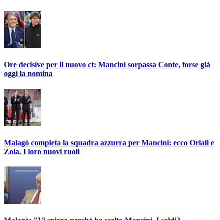
Ore decisive per il nuovo ct: Mancini sorpassa Conte, forse già
oggi la nomina
Malagò completa la squadra azzurra per Mancini: ecco Oriali e
Zola. I loro nuovi ruoli