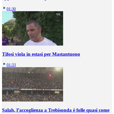
01:30
Tifosi viola in estasi per Mastantuono
01:33
Salah, l’accoglienza a Trebisonda è folle quasi come