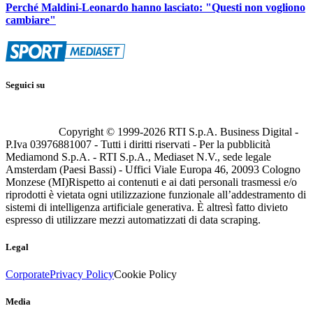
Perché Maldini-Leonardo hanno lasciato: "Questi non vogliono
cambiare"
Seguici su
Copyright © 1999-
2026
RTI S.p.A. Business Digital -
P.Iva 03976881007 - Tutti i diritti riservati - Per la pubblicità
Mediamond S.p.A. - RTI S.p.A., Mediaset N.V., sede legale
Amsterdam (Paesi Bassi) - Uffici Viale Europa 46, 20093 Cologno
Monzese (MI)
Rispetto ai contenuti e ai dati personali trasmessi e/o
riprodotti è vietata ogni utilizzazione funzionale all’addestramento di
sistemi di intelligenza artificiale generativa. È altresì fatto divieto
espresso di utilizzare mezzi automatizzati di data scraping.
Legal
Corporate
Privacy Policy
Cookie Policy
Media