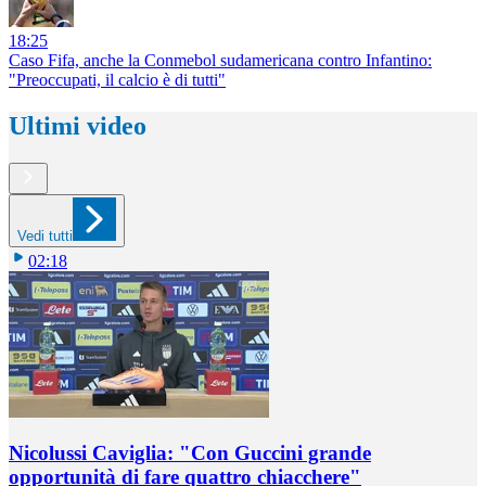
18:25
Caso Fifa, anche la Conmebol sudamericana contro Infantino:
"Preoccupati, il calcio è di tutti"
Ultimi video
Vedi tutti
02:18
Nicolussi Caviglia: "Con Guccini grande
opportunità di fare quattro chiacchere"