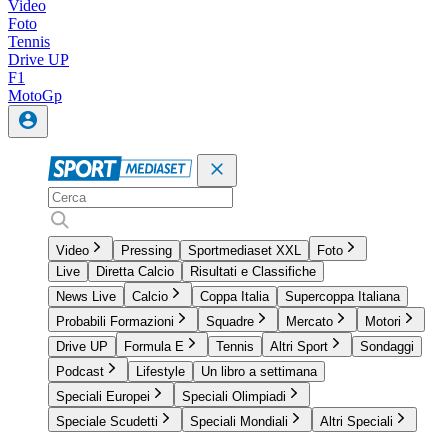
Video
Foto
Tennis
Drive UP
F1
MotoGp
Video
Pressing
Sportmediaset XXL
Foto
Live
Diretta Calcio
Risultati e Classifiche
News Live
Calcio
Coppa Italia
Supercoppa Italiana
Probabili Formazioni
Squadre
Mercato
Motori
Drive UP
Formula E
Tennis
Altri Sport
Sondaggi
Podcast
Lifestyle
Un libro a settimana
Speciali Europei
Speciali Olimpiadi
Speciale Scudetti
Speciali Mondiali
Altri Speciali