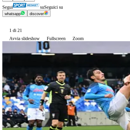
Segui
su
Seguici su
whatsapp
discover
1
di 21
Avvia slideshow
Fullscreen
Zoom