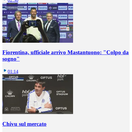
02:30
Fiorentina, ufficiale arrivo Mastantuono: "Colpo da
sogno"
01:14
Chivu sul mercato