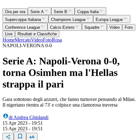
Ora per ora
Serie A
Serie B
Coppa Italia
Supercoppa Italiana
Champions League
Europa League
Conference League
Calcio Estero
Squadre
Video
Foto
Live
Risultati e Classifiche
Home
Mercato
Video
Foto
Rosa
NAPOLI-VERONA 0-0
Serie A: Napoli-Verona 0-0,
torna Osimhen ma l'Hellas
strappa il pari
Gara sottotono degli azzurri, che fanno turnover pensando al Milan.
Il nigeriano rientra al 73' e colpisce una clamorosa traversa
di
Andrea Ghislandi
15 Apr 2023 - 19:51
15 Apr 2023 - 19:51