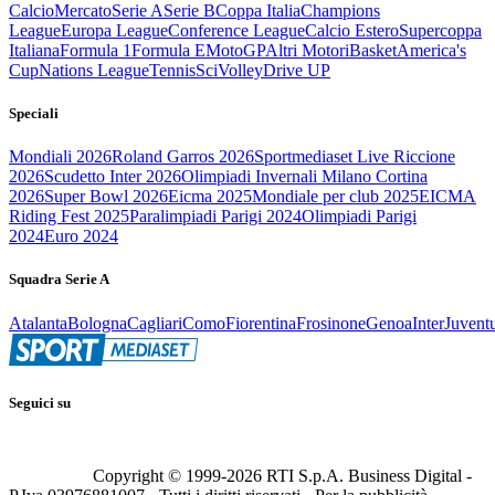
Calcio
Mercato
Serie A
Serie B
Coppa Italia
Champions
League
Europa League
Conference League
Calcio Estero
Supercoppa
Italiana
Formula 1
Formula E
MotoGP
Altri Motori
Basket
America's
Cup
Nations League
Tennis
Sci
Volley
Drive UP
Speciali
Mondiali 2026
Roland Garros 2026
Sportmediaset Live Riccione
2026
Scudetto Inter 2026
Olimpiadi Invernali Milano Cortina
2026
Super Bowl 2026
Eicma 2025
Mondiale per club 2025
EICMA
Riding Fest 2025
Paralimpiadi Parigi 2024
Olimpiadi Parigi
2024
Euro 2024
Squadra Serie A
Atalanta
Bologna
Cagliari
Como
Fiorentina
Frosinone
Genoa
Inter
Juvent
Seguici su
Copyright © 1999-
2026
RTI S.p.A. Business Digital -