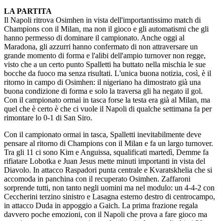
LA PARTITA
Il Napoli ritrova Osimhen in vista dell'importantissimo match di
Champions con il Milan, ma non il gioco e gli automatismi che gli
hanno permesso di dominare il campionato. Anche oggi al
Maradona, gli azzurri hanno confermato di non attraversare un
grande momento di forma e l'alibi dell'ampio turnover non regge,
visto che a un certo punto Spalletti ha buttato nella mischia le sue
bocche da fuoco ma senza risultati. L'unica buona notizia, così, è il
ritorno in campo di Osimhen: il nigeriano ha dimostrato già una
buona condizione di forma e solo la traversa gli ha negato il gol.
Con il campionato ormai in tasca forse la testa era già al Milan, ma
quel che è certo è che ci vuole il Napoli di qualche settimana fa per
rimontare lo 0-1 di San Siro.
Con il campionato ormai in tasca, Spalletti inevitabilmente deve
pensare al ritorno di Champions con il Milan e fa un largo turnover.
Tra gli 11 ci sono Kim e Anguissa, squalificati martedì, Demme fa
rifiatare Lobotka e Juan Jesus mette minuti importanti in vista del
Diavolo. In attacco Raspadori punta centrale e Kvaratskhelia che si
accomoda in panchina con il recuperato Osimhen. Zaffaroni
sorprende tutti, non tanto negli uomini ma nel modulo: un 4-4-2 con
Ceccherini terzino sinistro e Lasagna esterno destro di centrocampo,
in attacco Duda in appoggio a Gaich. La prima frazione regala
davvero poche emozioni, con il Napoli che prova a fare gioco ma