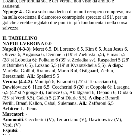
Lozano, per fortuna sua e del Verona non visto da arbitro e
assistenti.
Ngonge 4
- Gioca solo una decina di minuti recupero compreso, ma
ha sulla coscienza il clamoroso contropiede sprecato al 91', per un
gol che avrebbe regalato due punti in più fondamentali nella corsa
salvezza.
IL TABELLINO
NAPOLI-VERONA 0-0
Napoli (4-3-3)
: Meret 6,5, Di Lorenzo 6,5, Kim 6,5, Juan Jesus 6,
Olivera 6; Anguissa 6, Demme 5 (19' st Zielinski 5,5), Elmas 5,5
(28' st Lobotka 6); Politano 6 (39' st Zedadka sv), Raspadori 5 (28'
st Osimhen 6,5), Lozano 5,5 (19' st Kvaratskhelia 5,5).
A disp.
:
Marfella, Gollini, Rrahmani, Mario Rui, Ostigaard, Zerbin,
Bereszinski.
All.
: Spalletti 5,5
Verona (4-4-2)
: Montipò 6; Faraoni 6 (25' st Terracciano 6),
Dawidowicz 6, Hien 6,5, Ceccherini 6 (20' st Coppola 6); Lasagna
6,5 (42' st Ngonge 4), Tameze 6,5, Abildgaard 6, Depaoli 6; Duda 6
(25' st Verdi 5,5), Gaich 5 (20' st Djuric 5,5).
A disp.
: Berardi,
Perilli, Braaf, Kallon, Cabal, Sulemana.
All.
: Zaffaroni 6,5
Arbitro
: La Penna
Marcatori
: -
Ammoniti
: Ceccherini (V), Terracciano (V), Dawidowicz (V),
Verdi (V)
Espulsi
: -