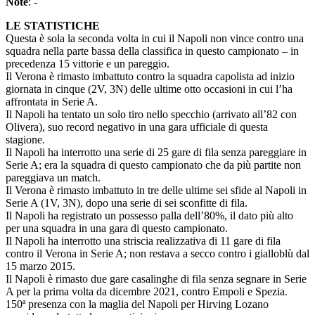
Note
: -
LE STATISTICHE
Questa è sola la seconda volta in cui il Napoli non vince contro una
squadra nella parte bassa della classifica in questo campionato – in
precedenza 15 vittorie e un pareggio.
Il Verona è rimasto imbattuto contro la squadra capolista ad inizio
giornata in cinque (2V, 3N) delle ultime otto occasioni in cui l’ha
affrontata in Serie A.
Il Napoli ha tentato un solo tiro nello specchio (arrivato all’82 con
Olivera), suo record negativo in una gara ufficiale di questa
stagione.
Il Napoli ha interrotto una serie di 25 gare di fila senza pareggiare in
Serie A; era la squadra di questo campionato che da più partite non
pareggiava un match.
Il Verona è rimasto imbattuto in tre delle ultime sei sfide al Napoli in
Serie A (1V, 3N), dopo una serie di sei sconfitte di fila.
Il Napoli ha registrato un possesso palla dell’80%, il dato più alto
per una squadra in una gara di questo campionato.
Il Napoli ha interrotto una striscia realizzativa di 11 gare di fila
contro il Verona in Serie A; non restava a secco contro i gialloblù dal
15 marzo 2015.
Il Napoli è rimasto due gare casalinghe di fila senza segnare in Serie
A per la prima volta da dicembre 2021, contro Empoli e Spezia.
150ª presenza con la maglia del Napoli per Hirving Lozano