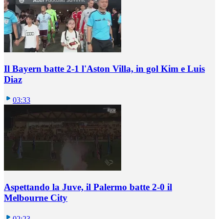
Il Bayern batte 2-1 l'Aston Villa, in gol Kim e Luis
Diaz
03:33
Aspettando la Juve, il Palermo batte 2-0 il
Melbourne City
02:23