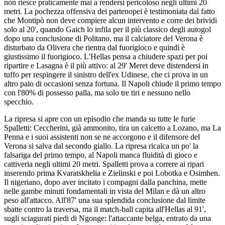
non riesce praticamente mai a rendersi pericoloso negli ultimi 20
metri. La pochezza offensiva dei partenopei è testimoniata dal fatto
che Montipò non deve compiere alcun intervento e corre dei brividi
solo al 20', quando Gaich lo infila per il più classico degli autogol
dopo una conclusione di Politano, ma il calciatore del Verona è
disturbato da Olivera che rientra dal fuorigioco e quindi è
giustissimo il fuorigioco. L'Hellas pensa a chiudere spazi per poi
ripartire e Lasagna è il più attivo: al 29' Meret deve distendersi in
tuffo per respingere il sinistro dell'ex Udinese, che ci prova in un
altro paio di occasioni senza fortuna. Il Napoli chiude il primo tempo
con l'80% di possesso palla, ma solo tre tiri e nessuno nello
specchio.
La ripresa si apre con un episodio che manda su tutte le furie
Spalletti: Ceccherini, già ammonito, tira un calcetto a Lozano, ma La
Penna e i suoi assistenti non se ne accorgono e il difensore del
Verona si salva dal secondo giallo. La ripresa ricalca un po' la
falsariga del primo tempo, al Napoli manca fluidità di gioco e
cattiveria negli ultimi 20 metri. Spalletti prova a correre ai ripari
inserendo prima Kvaratskhelia e Zielinski e poi Lobotka e Osimhen.
Il nigeriano, dopo aver incitato i compagni dalla panchina, mette
nelle gambe minuti fondamentali in vista del Milan e dà un altro
peso all'attacco. All'87' una sua splendida conclusione dal limite
sbatte contro la traversa, ma il match-ball capita all'Hellas al 91',
sugli sciagurati piedi di Ngonge: l'attaccante belga, entrato da una