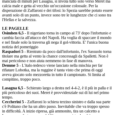
manciata di minuti per Lasagna, si invola tutto solo verso Meret ma
calcia male e getta al vecchio un'occasione colossale. Per la
disperazione di Zaffaroni e dei tifosi: lo Spezia sarebbe potuto essere
avanti solo di un punto, invece sono tre le lunghezze che ci sono tra
l'Hellas e la salvezza.
LE PAGELLE
Osimhen 6,5
- Il nigeriano torna in campo al 73' dopo l'infortunio e
cambia faccia all'attacco del Napoli. Ha voglia di spaccare il mondo
e nel finale solo la traversa gli nega il gol-vittoria. E' l'unica buona
notizia del pomeriggio
Raspadori 5
- Rientrato da poco dall'infortunio, l'ex Sassuolo torna
titolare ma getta al vento la chance concessagli da Spalletti. Non è
mai pericoloso e non aiuta nemmeno in fase di manovra.
Demme 5
- L'italo-tedesco viene lanciato nella mischia per far
rifiatare Lobotka, ma la ruggine è tanta visto che prima di oggi
aveva giocato solo mezzoretta in tutto il campionato. Si limita al
compitino, troppo poco.
Lasagna 6,5
- Schierato largo a destra nel 4-4-2, è il più in palla e il
più pericoloso dei suoi. Meret è provvidenziale sui di lui nel primo
tempo.
Ceccherini 5
- Zaffaroni lo schiera terzino sinistro e dalla sua parte
c'è Politano che ha un altro passo. Inevitabile che va troppo spesso
in difficoltà. A inizio ripresa, già ammonito, tira un calcetto a