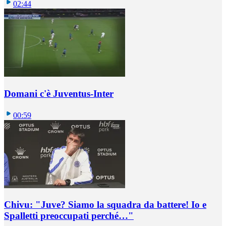
02:44
Domani c'è Juventus-Inter
00:59
Chivu: "Juve? Siamo la squadra da battere! Io e
Spalletti preoccupati perché…"