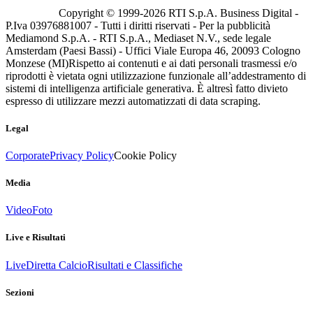
Copyright © 1999-
2026
RTI S.p.A. Business Digital -
P.Iva 03976881007 - Tutti i diritti riservati - Per la pubblicità
Mediamond S.p.A. - RTI S.p.A., Mediaset N.V., sede legale
Amsterdam (Paesi Bassi) - Uffici Viale Europa 46, 20093 Cologno
Monzese (MI)
Rispetto ai contenuti e ai dati personali trasmessi e/o
riprodotti è vietata ogni utilizzazione funzionale all’addestramento di
sistemi di intelligenza artificiale generativa. È altresì fatto divieto
espresso di utilizzare mezzi automatizzati di data scraping.
Legal
Corporate
Privacy Policy
Cookie Policy
Media
Video
Foto
Live e Risultati
Live
Diretta Calcio
Risultati e Classifiche
Sezioni