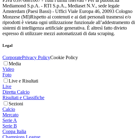
P.Iva 03976881007 - Tutti i diritti riservati - Per la pubblicità
Mediamond S.p.A. - RTI S.p.A., Mediaset N.V., sede legale
Amsterdam (Paesi Bassi) - Uffici Viale Europa 46, 20093 Cologno
Monzese (MI)
Rispetto ai contenuti e ai dati personali trasmessi e/o
riprodotti è vietata ogni utilizzazione funzionale all’addestramento di
sistemi di intelligenza artificiale generativa. È altresì fatto divieto
espresso di utilizzare mezzi automatizzati di data scraping.
Legal
Corporate
Privacy Policy
Cookie Policy
Media
Video
Foto
Live e Risultati
Live
Diretta Calcio
Risultati e Classifiche
Sezioni
Calcio
Mercato
Serie A
Serie B
Coppa Italia
Champions League