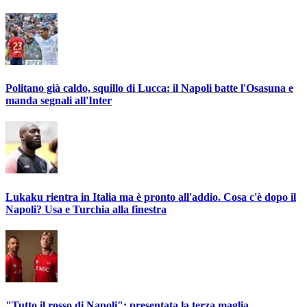
Politano già caldo, squillo di Lucca: il Napoli batte l'Osasuna e
manda segnali all'Inter
Lukaku rientra in Italia ma è pronto all'addio. Cosa c'è dopo il
Napoli? Usa e Turchia alla finestra
"Tutto il rosso di Napoli": presentata la terza maglia