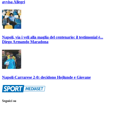
avvisa Allegri
Napoli, via i veli alla maglia del centenario: il testimonial è...
Diego Armando Maradona
Napoli-Carrarese 2-0: decidono Hojlunde e Giovane
Seguici su