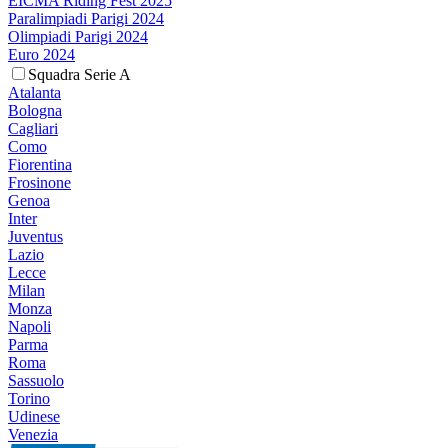
EICMA Riding Fest 2025
Paralimpiadi Parigi 2024
Olimpiadi Parigi 2024
Euro 2024
Squadra Serie A
Atalanta
Bologna
Cagliari
Como
Fiorentina
Frosinone
Genoa
Inter
Juventus
Lazio
Lecce
Milan
Monza
Napoli
Parma
Roma
Sassuolo
Torino
Udinese
Venezia