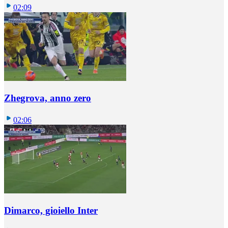
02:09
Zhegrova, anno zero
02:06
Dimarco, gioiello Inter