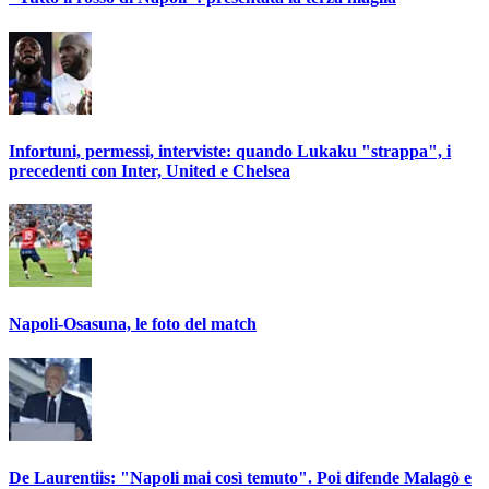
Infortuni, permessi, interviste: quando Lukaku "strappa", i
precedenti con Inter, United e Chelsea
Napoli-Osasuna, le foto del match
De Laurentiis: "Napoli mai così temuto". Poi difende Malagò e