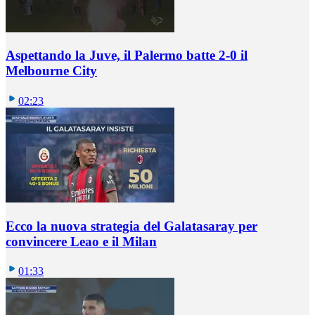
Aspettando la Juve, il Palermo batte 2-0 il
Melbourne City
02:23
Ecco la nuova strategia del Galatasaray per
convincere Leao e il Milan
01:33