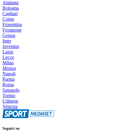
Atalanta
Bologna
Cagliari
Como
Fiorentina
Frosinone
Genoa
Inter
Juventus
Lazio
Lecce
Milan
Monza
Napoli
Parma
Roma
Sassuolo
Torino
Udinese
Venezia
Seguici su