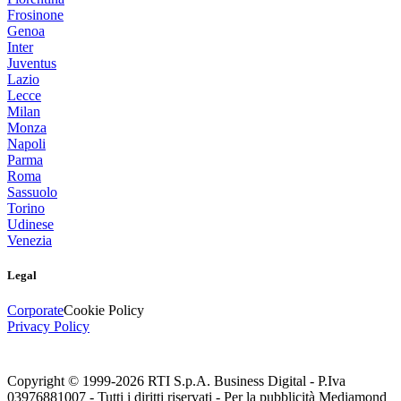
Frosinone
Genoa
Inter
Juventus
Lazio
Lecce
Milan
Monza
Napoli
Parma
Roma
Sassuolo
Torino
Udinese
Venezia
Legal
Corporate
Cookie Policy
Privacy Policy
Copyright © 1999-
2026
RTI S.p.A. Business Digital - P.Iva
03976881007 - Tutti i diritti riservati - Per la pubblicità Mediamond