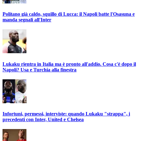
Politano già caldo, squillo di Lucca: il Napoli batte l'Osasuna e
manda segnali all'Inter
Lukaku rientra in Italia ma è pronto all'addio. Cosa c'è dopo il
Napoli? Usa e Turchia alla finestra
Infortuni, permessi, interviste: quando Lukaku "strappa", i
precedenti con Inter, United e Chelsea