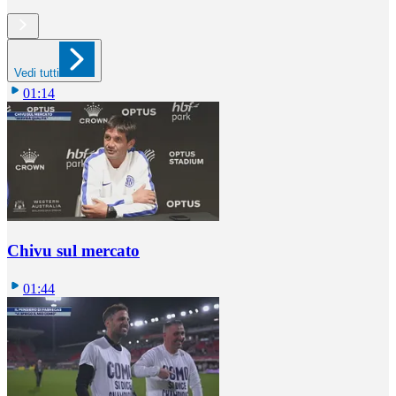
Vedi tutti
01:14
Chivu sul mercato
01:44