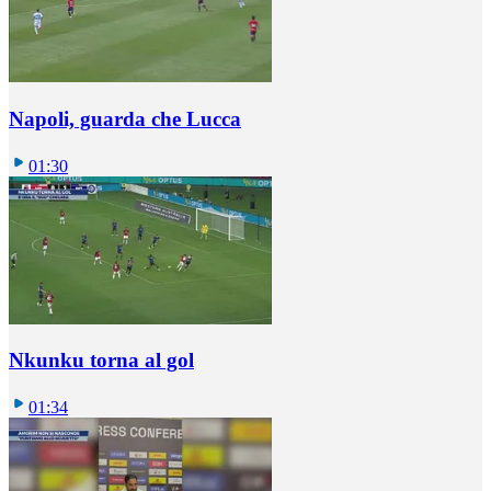
Napoli, guarda che Lucca
01:30
Nkunku torna al gol
01:34