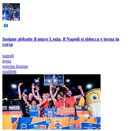
Insigne abbatte il muro Legia, il Napoli si sblocca e torna in
corsa
napoli
legia
europa league
spalletti