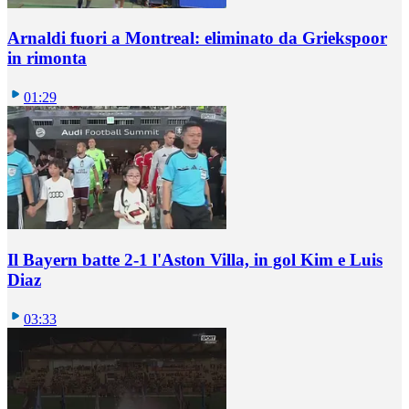
Arnaldi fuori a Montreal: eliminato da Griekspoor
in rimonta
01:29
Il Bayern batte 2-1 l'Aston Villa, in gol Kim e Luis
Diaz
03:33