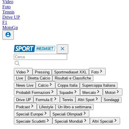
Video
Foto
Tennis
Drive UP
F1
MotoGp
Video
Pressing
Sportmediaset XXL
Foto
Live
Diretta Calcio
Risultati e Classifiche
News Live
Calcio
Coppa Italia
Supercoppa Italiana
Probabili Formazioni
Squadre
Mercato
Motori
Drive UP
Formula E
Tennis
Altri Sport
Sondaggi
Podcast
Lifestyle
Un libro a settimana
Speciali Europei
Speciali Olimpiadi
Speciale Scudetti
Speciali Mondiali
Altri Speciali