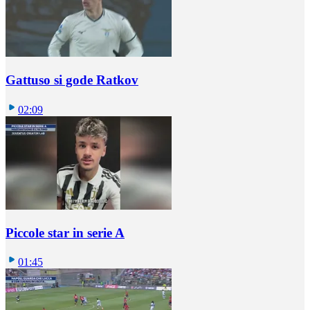
Gattuso si gode Ratkov
02:09
Piccole star in serie A
01:45