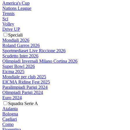
America's Cup
Nations League
Tennis
Sci
Volley
Drive UP
Speciali
Mondiali 2026
Roland Garros 2026
Sportmediaset Live Riccione 2026
Scudetto Inter 2026
Olimpiadi Invernali Milano Cortina 2026
Super Bowl 2026
Eicma 2025
Mondiale per club 2025
EICMA Riding Fest 2025
Paralimpiadi Parigi 2024
Olimpiadi Parigi 2024
Euro 2024
Squadra Serie A
Atalanta
Bologna
Cagliari
Como
Fiorentina