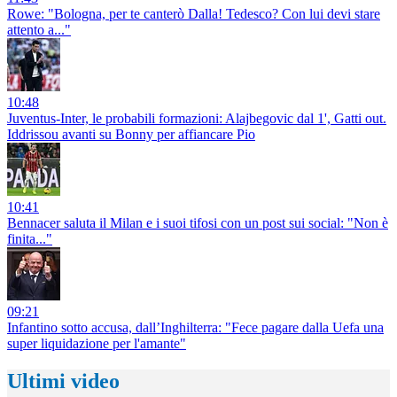
Rowe: "Bologna, per te canterò Dalla! Tedesco? Con lui devi stare
attento a..."
10:48
Juventus-Inter, le probabili formazioni: Alajbegovic dal 1', Gatti out.
Iddrissou avanti su Bonny per affiancare Pio
10:41
Bennacer saluta il Milan e i suoi tifosi con un post sui social: "Non è
finita..."
09:21
Infantino sotto accusa, dall’Inghilterra: "Fece pagare dalla Uefa una
super liquidazione per l'amante"
Ultimi video