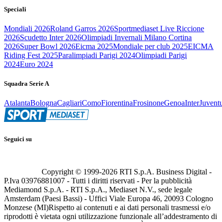
Speciali
Mondiali 2026
Roland Garros 2026
Sportmediaset Live Riccione
2026
Scudetto Inter 2026
Olimpiadi Invernali Milano Cortina
2026
Super Bowl 2026
Eicma 2025
Mondiale per club 2025
EICMA
Riding Fest 2025
Paralimpiadi Parigi 2024
Olimpiadi Parigi
2024
Euro 2024
Squadra Serie A
Atalanta
Bologna
Cagliari
Como
Fiorentina
Frosinone
Genoa
Inter
Juvent
Seguici su
Copyright © 1999-
2026
RTI S.p.A. Business Digital -
P.Iva 03976881007 - Tutti i diritti riservati - Per la pubblicità
Mediamond S.p.A. - RTI S.p.A., Mediaset N.V., sede legale
Amsterdam (Paesi Bassi) - Uffici Viale Europa 46, 20093 Cologno
Monzese (MI)
Rispetto ai contenuti e ai dati personali trasmessi e/o
riprodotti è vietata ogni utilizzazione funzionale all’addestramento di