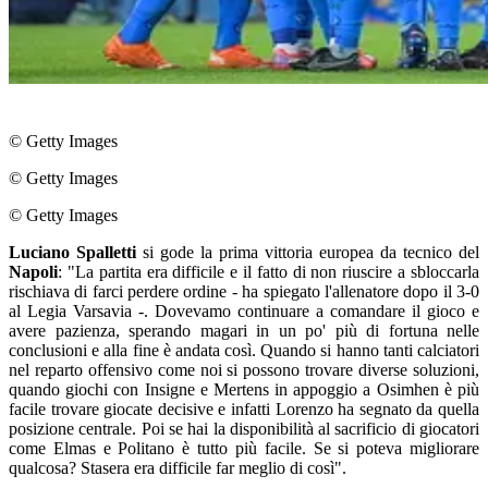
© Getty Images
© Getty Images
© Getty Images
Luciano Spalletti
si gode la prima vittoria europea da tecnico del
Napoli
: "La partita era difficile e il fatto di non riuscire a sbloccarla
rischiava di farci perdere ordine - ha spiegato l'allenatore dopo il 3-0
al Legia Varsavia -. Dovevamo continuare a comandare il gioco e
avere pazienza, sperando magari in un po' più di fortuna nelle
conclusioni e alla fine è andata così. Quando si hanno tanti calciatori
nel reparto offensivo come noi si possono trovare diverse soluzioni,
quando giochi con Insigne e Mertens in appoggio a Osimhen è più
facile trovare giocate decisive e infatti Lorenzo ha segnato da quella
posizione centrale. Poi se hai la disponibilità al sacrificio di giocatori
come Elmas e Politano è tutto più facile. Se si poteva migliorare
qualcosa? Stasera era difficile far meglio di così".