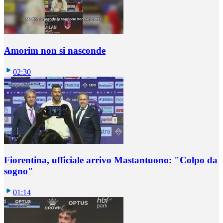
Amorim non si nasconde
02:30
Fiorentina, ufficiale arrivo Mastantuono: "Colpo da
sogno"
01:14