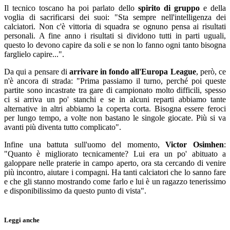
Il tecnico toscano ha poi parlato dello
spirito di gruppo
e della
voglia di sacrificarsi dei suoi: "Sta sempre nell'intelligenza dei
calciatori. Non c'è vittoria di squadra se ognuno pensa ai risultati
personali. A fine anno i risultati si dividono tutti in parti uguali,
questo lo devono capire da soli e se non lo fanno ogni tanto bisogna
farglielo capire...".
Da qui a pensare di
arrivare in fondo all'Europa League
, però, ce
n'è ancora di strada: "Prima passiamo il turno, perché poi queste
partite sono incastrate tra gare di campionato molto difficili, spesso
ci si arriva un po' stanchi e se in alcuni reparti abbiamo tante
alternative in altri abbiamo la coperta corta. Bisogna essere feroci
per lungo tempo, a volte non bastano le singole giocate. Più si va
avanti più diventa tutto complicato".
Infine una battuta sull'uomo del momento,
Victor Osimhen
:
"Quanto è migliorato tecnicamente? Lui era un po' abituato a
galoppare nelle praterie in campo aperto, ora sta cercando di venire
più incontro, aiutare i compagni. Ha tanti calciatori che lo sanno fare
e che gli stanno mostrando come farlo e lui è un ragazzo tenerissimo
e disponibilissimo da questo punto di vista".
Leggi anche