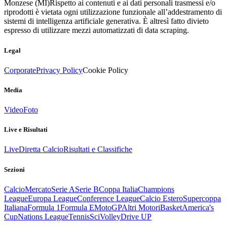
Monzese (MI)
Rispetto ai contenuti e ai dati personali trasmessi e/o
riprodotti è vietata ogni utilizzazione funzionale all’addestramento di
sistemi di intelligenza artificiale generativa. È altresì fatto divieto
espresso di utilizzare mezzi automatizzati di data scraping.
Legal
Corporate
Privacy Policy
Cookie Policy
Media
Video
Foto
Live e Risultati
Live
Diretta Calcio
Risultati e Classifiche
Sezioni
Calcio
Mercato
Serie A
Serie B
Coppa Italia
Champions
League
Europa League
Conference League
Calcio Estero
Supercoppa
Italiana
Formula 1
Formula E
MotoGP
Altri Motori
Basket
America's
Cup
Nations League
Tennis
Sci
Volley
Drive UP