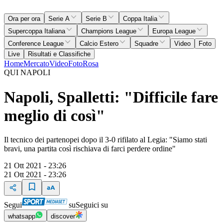
Ora per ora
Serie A
Serie B
Coppa Italia
Supercoppa Italiana
Champions League
Europa League
Conference League
Calcio Estero
Squadre
Video
Foto
Live
Risultati e Classifiche
Home
Mercato
Video
Foto
Rosa
QUI NAPOLI
Napoli, Spalletti: "Difficile fare
meglio di così"
Il tecnico dei partenopei dopo il 3-0 rifilato al Legia: "Siamo stati
bravi, una partita così rischiava di farci perdere ordine"
21 Ott 2021 - 23:26
21 Ott 2021 - 23:26
Segui
su
Seguici su
whatsapp
discover