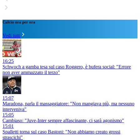
Calcio ora per ora
Vedi tutti
16:25
Schwoch a gamba tesa sul caso Roggero, è bufera social: "Errore
non aver ammazzato il terzo"
15:07
Maradona, parla il massaggiatore: "Non mangiava più, ma nessuno
interveniva"
15:05
Cambiaso: "Juve-Inter sempre affascinante, ci sarà agonismo"
15:01
Spalletti torna sul caso Bastoni: "Non abbiamo creato grossi
strascichi"