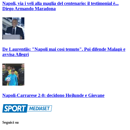
Napoli, via i veli alla maglia del centenario: il testimonial è...
Diego Armando Maradona
De Laurentiis: "Napoli mai così temuto". Poi difende Malagò e
avvisa Allegri
Napoli-Carrarese 2-0: decidono Hojlunde e Giovane
Seguici su