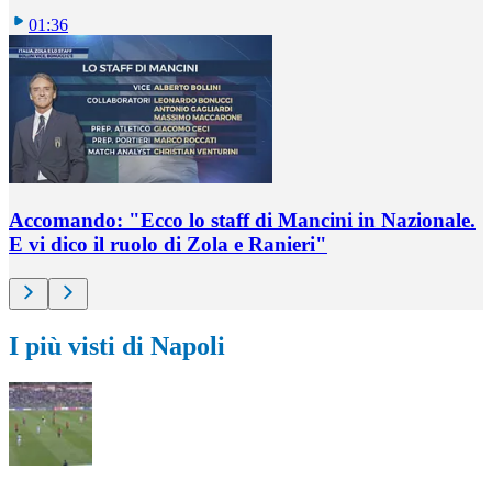
01:36
Accomando: "Ecco lo staff di Mancini in Nazionale.
E vi dico il ruolo di Zola e Ranieri"
I più visti di Napoli