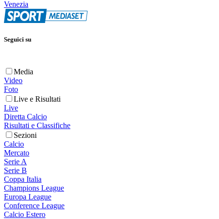
Venezia
Seguici su
Media
Video
Foto
Live e Risultati
Live
Diretta Calcio
Risultati e Classifiche
Sezioni
Calcio
Mercato
Serie A
Serie B
Coppa Italia
Champions League
Europa League
Conference League
Calcio Estero