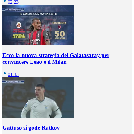
02:23
Ecco la nuova strategia del Galatasaray per
convincere Leao e il Milan
01:33
Gattuso si gode Ratkov