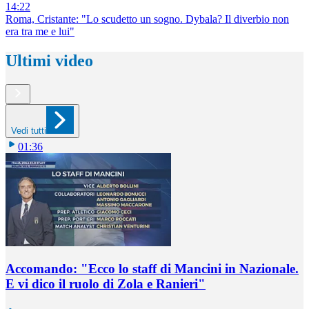
14:22
Roma, Cristante: "Lo scudetto un sogno. Dybala? Il diverbio non
era tra me e lui"
Ultimi video
Vedi tutti
01:36
Accomando: "Ecco lo staff di Mancini in Nazionale.
E vi dico il ruolo di Zola e Ranieri"