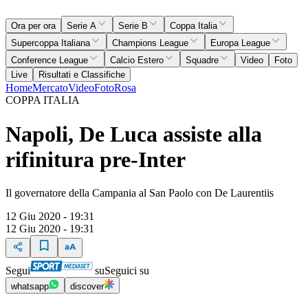
Ora per ora
Serie A
Serie B
Coppa Italia
Supercoppa Italiana
Champions League
Europa League
Conference League
Calcio Estero
Squadre
Video
Foto
Live
Risultati e Classifiche
Home
Mercato
Video
Foto
Rosa
COPPA ITALIA
Napoli, De Luca assiste alla
rifinitura pre-Inter
Il governatore della Campania al San Paolo con De Laurentiis
12 Giu 2020 - 19:31
12 Giu 2020 - 19:31
Segui
su
Seguici su
whatsapp
discover