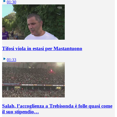
01:30
Tifosi viola in estasi per Mastantuono
01:33
Salah, l’accoglienza a Trebisonda è folle quasi come
il suo stipendio…