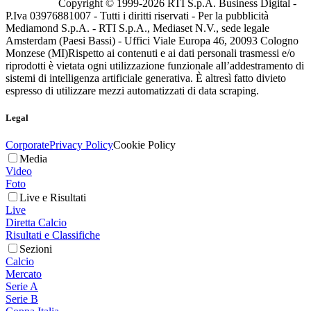
Copyright © 1999-
2026
RTI S.p.A. Business Digital -
P.Iva 03976881007 - Tutti i diritti riservati - Per la pubblicità
Mediamond S.p.A. - RTI S.p.A., Mediaset N.V., sede legale
Amsterdam (Paesi Bassi) - Uffici Viale Europa 46, 20093 Cologno
Monzese (MI)
Rispetto ai contenuti e ai dati personali trasmessi e/o
riprodotti è vietata ogni utilizzazione funzionale all’addestramento di
sistemi di intelligenza artificiale generativa. È altresì fatto divieto
espresso di utilizzare mezzi automatizzati di data scraping.
Legal
Corporate
Privacy Policy
Cookie Policy
Media
Video
Foto
Live e Risultati
Live
Diretta Calcio
Risultati e Classifiche
Sezioni
Calcio
Mercato
Serie A
Serie B