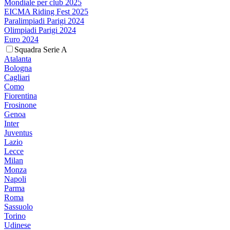
Mondiale per club 2025
EICMA Riding Fest 2025
Paralimpiadi Parigi 2024
Olimpiadi Parigi 2024
Euro 2024
Squadra Serie A
Atalanta
Bologna
Cagliari
Como
Fiorentina
Frosinone
Genoa
Inter
Juventus
Lazio
Lecce
Milan
Monza
Napoli
Parma
Roma
Sassuolo
Torino
Udinese