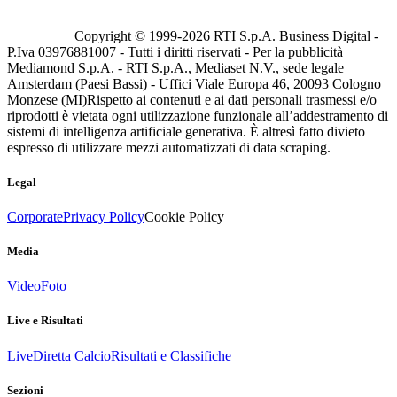
Copyright © 1999-
2026
RTI S.p.A. Business Digital -
P.Iva 03976881007 - Tutti i diritti riservati - Per la pubblicità
Mediamond S.p.A. - RTI S.p.A., Mediaset N.V., sede legale
Amsterdam (Paesi Bassi) - Uffici Viale Europa 46, 20093 Cologno
Monzese (MI)
Rispetto ai contenuti e ai dati personali trasmessi e/o
riprodotti è vietata ogni utilizzazione funzionale all’addestramento di
sistemi di intelligenza artificiale generativa. È altresì fatto divieto
espresso di utilizzare mezzi automatizzati di data scraping.
Legal
Corporate
Privacy Policy
Cookie Policy
Media
Video
Foto
Live e Risultati
Live
Diretta Calcio
Risultati e Classifiche
Sezioni