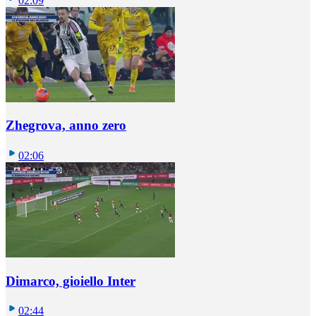
02:09
Zhegrova, anno zero
02:06
Dimarco, gioiello Inter
02:44