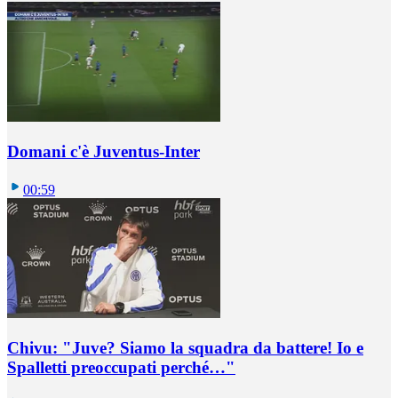
Domani c'è Juventus-Inter
00:59
Chivu: "Juve? Siamo la squadra da battere! Io e
Spalletti preoccupati perché…"