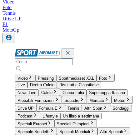
Video
Foto
Tennis
Drive UP
F1
MotoGp
Video
Pressing
Sportmediaset XXL
Foto
Live
Diretta Calcio
Risultati e Classifiche
News Live
Calcio
Coppa Italia
Supercoppa Italiana
Probabili Formazioni
Squadre
Mercato
Motori
Drive UP
Formula E
Tennis
Altri Sport
Sondaggi
Podcast
Lifestyle
Un libro a settimana
Speciali Europei
Speciali Olimpiadi
Speciale Scudetti
Speciali Mondiali
Altri Speciali