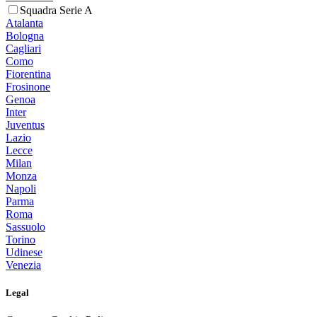
Squadra Serie A
Atalanta
Bologna
Cagliari
Como
Fiorentina
Frosinone
Genoa
Inter
Juventus
Lazio
Lecce
Milan
Monza
Napoli
Parma
Roma
Sassuolo
Torino
Udinese
Venezia
Legal