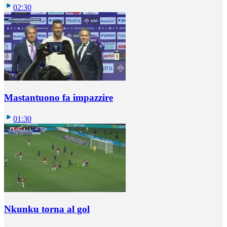
02:30
Mastantuono fa impazzire
01:30
Nkunku torna al gol