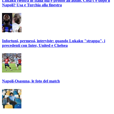
Lukaku rientra in Italia ma è pronto all'addio. Cosa c'è dopo il
Napoli? Usa e Turchia alla finestra
Infortuni, permessi, interviste: quando Lukaku "strappa", i
precedenti con Inter, United e Chelsea
Napoli-Osasuna, le foto del match