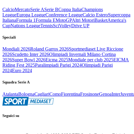
Calcio
Mercato
Serie A
Serie B
Coppa Italia
Champions
League
Europa League
Conference League
Calcio Estero
Supercoppa
Italiana
Formula 1
Formula E
MotoGP
Altri Motori
Basket
America's
Cup
Nations League
Tennis
Sci
Volley
Drive UP
Speciali
Mondiali 2026
Roland Garros 2026
Sportmediaset Live Riccione
2026
Scudetto Inter 2026
Olimpiadi Invernali Milano Cortina
2026
Super Bowl 2026
Eicma 2025
Mondiale per club 2025
EICMA
Riding Fest 2025
Paralimpiadi Parigi 2024
Olimpiadi Parigi
2024
Euro 2024
Squadra Serie A
Atalanta
Bologna
Cagliari
Como
Fiorentina
Frosinone
Genoa
Inter
Juvent
Seguici su