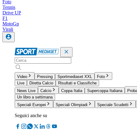
Foto
Tennis
Drive UP
F1
MotoGp
Virali
Video
Pressing
Sportmediaset XXL
Foto
Live
Diretta Calcio
Risultati e Classifiche
News Live
Calcio
Coppa Italia
Supercoppa Italiana
Proba
Un libro a settimana
Speciali Europei
Speciali Olimpiadi
Speciale Scudetti
Seguici anche su