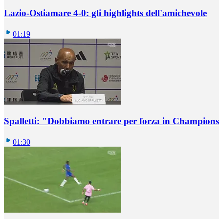
Lazio-Ostiamare 4-0: gli highlights dell'amichevole
01:19
Spalletti: "Dobbiamo entrare per forza in Champions
01:30