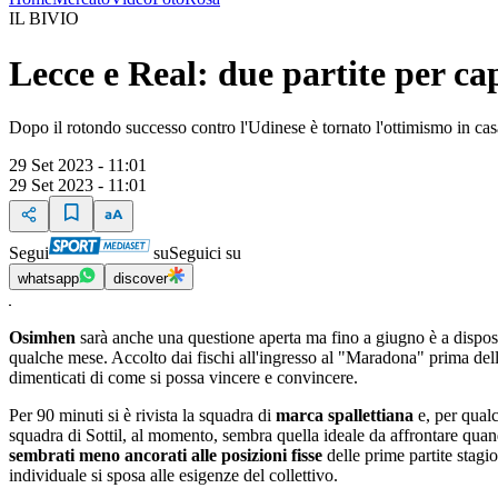
IL BIVIO
Lecce e Real: due partite per cap
Dopo il rotondo successo contro l'Udinese è tornato l'ottimismo in cas
29 Set 2023 - 11:01
29 Set 2023 - 11:01
Segui
su
Seguici su
whatsapp
discover
Osimhen
sarà anche una questione aperta ma fino a giugno è a dispo
qualche mese. Accolto dai fischi all'ingresso al "Maradona" prima della
dimenticati di come si possa vincere e convincere.
Per 90 minuti si è rivista la squadra di
marca spallettiana
e, per qualc
squadra di Sottil, al momento, sembra quella ideale da affrontare qua
sembrati meno ancorati alle posizioni fisse
delle prime partite stagio
individuale si sposa alle esigenze del collettivo.