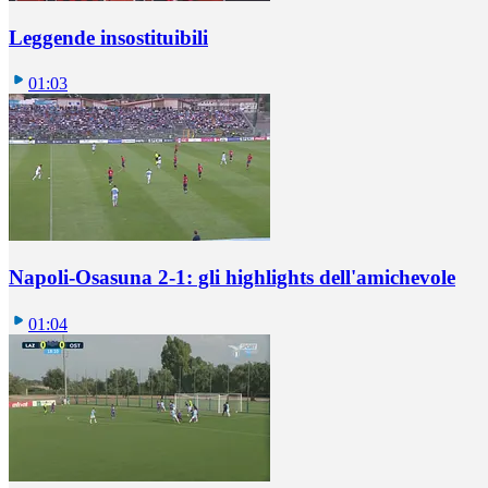
Leggende insostituibili
01:03
Napoli-Osasuna 2-1: gli highlights dell'amichevole
01:04