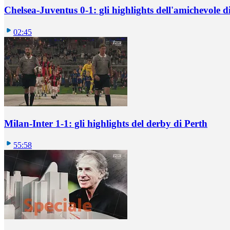
Chelsea-Juventus 0-1: gli highlights dell'amichevole
02:45
Milan-Inter 1-1: gli highlights del derby di Perth
55:58