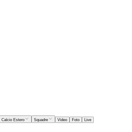
Calcio Estero
Squadre
Video
Foto
Live