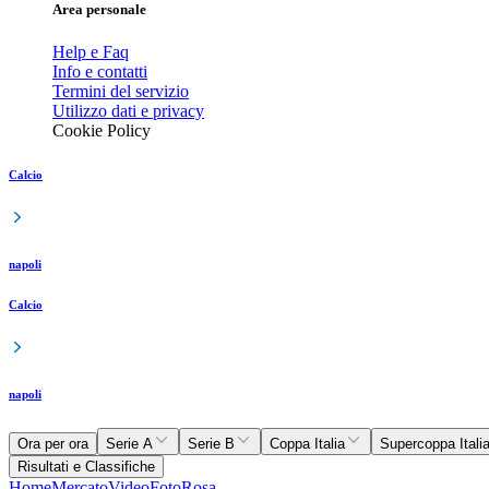
Area personale
Help e Faq
Info e contatti
Termini del servizio
Utilizzo dati e privacy
Cookie Policy
Calcio
napoli
Calcio
napoli
Ora per ora
Serie A
Serie B
Coppa Italia
Supercoppa Itali
Risultati e Classifiche
Home
Mercato
Video
Foto
Rosa