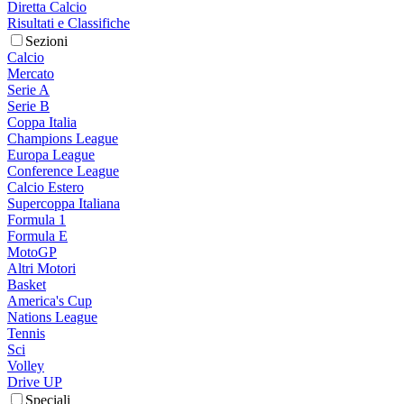
Diretta Calcio
Risultati e Classifiche
Sezioni
Calcio
Mercato
Serie A
Serie B
Coppa Italia
Champions League
Europa League
Conference League
Calcio Estero
Supercoppa Italiana
Formula 1
Formula E
MotoGP
Altri Motori
Basket
America's Cup
Nations League
Tennis
Sci
Volley
Drive UP
Speciali