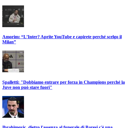
Amorim: “L’Inter? Aprite YouTube e capirete perché scelgo il
Milan”
Spalletti: "Dobbiamo entrare per forza in Champions perché la
Juve non può stare fuori"
Ibrahimovic, dietro l'assenza al funerale di Baresi c'è una