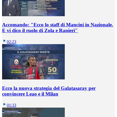
Accomando: "Ecco lo staff di Mancini in Nazionale.
E vi dico il ruolo di Zola e Ranieri"
02:23
Ecco la nuova strategia del Galatasaray per
convincere Leao e il Milan
01:33