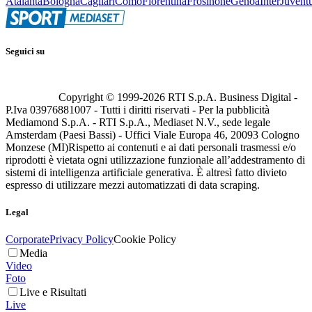
Atalanta
Bologna
Cagliari
Como
Fiorentina
Frosinone
Genoa
Inter
Juvent
Seguici su
Copyright © 1999-
2026
RTI S.p.A. Business Digital -
P.Iva 03976881007 - Tutti i diritti riservati - Per la pubblicità
Mediamond S.p.A. - RTI S.p.A., Mediaset N.V., sede legale
Amsterdam (Paesi Bassi) - Uffici Viale Europa 46, 20093 Cologno
Monzese (MI)
Rispetto ai contenuti e ai dati personali trasmessi e/o
riprodotti è vietata ogni utilizzazione funzionale all’addestramento di
sistemi di intelligenza artificiale generativa. È altresì fatto divieto
espresso di utilizzare mezzi automatizzati di data scraping.
Legal
Corporate
Privacy Policy
Cookie Policy
Media
Video
Foto
Live e Risultati
Live