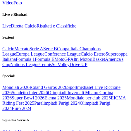
Video
Foto
Live e Risultati
Live
Diretta Calcio
Risultati e Classifiche
Sezioni
Calcio
Mercato
Serie A
Serie B
Coppa Italia
Champions
League
Europa League
Conference League
Calcio Estero
Supercoppa
Italiana
Formula 1
Formula E
MotoGP
Altri Motori
Basket
America's
Cup
Nations League
Tennis
Sci
Volley
Drive UP
Speciali
Mondiali 2026
Roland Garros 2026
Sportmediaset Live Riccione
2026
Scudetto Inter 2026
Olimpiadi Invernali Milano Cortina
2026
Super Bowl 2026
Eicma 2025
Mondiale per club 2025
EICMA
Riding Fest 2025
Paralimpiadi Parigi 2024
Olimpiadi Parigi
2024
Euro 2024
Squadra Serie A