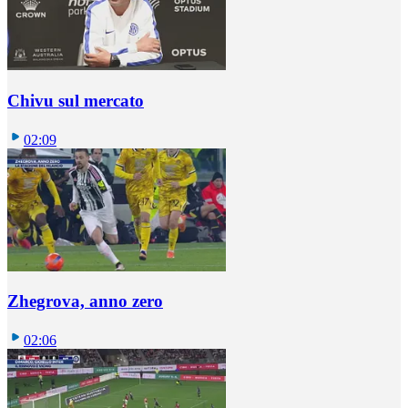
Chivu sul mercato
02:09
Zhegrova, anno zero
02:06