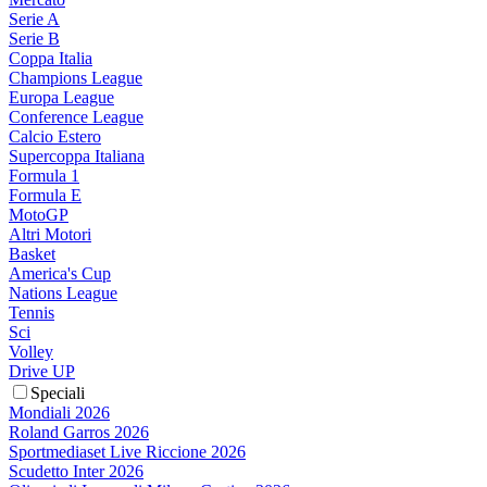
Serie A
Serie B
Coppa Italia
Champions League
Europa League
Conference League
Calcio Estero
Supercoppa Italiana
Formula 1
Formula E
MotoGP
Altri Motori
Basket
America's Cup
Nations League
Tennis
Sci
Volley
Drive UP
Speciali
Mondiali 2026
Roland Garros 2026
Sportmediaset Live Riccione 2026
Scudetto Inter 2026