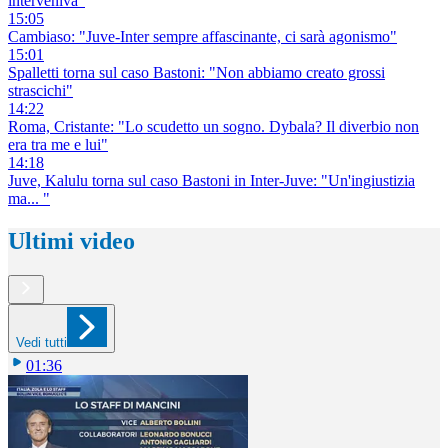
interveniva"
15:05
Cambiaso: "Juve-Inter sempre affascinante, ci sarà agonismo"
15:01
Spalletti torna sul caso Bastoni: "Non abbiamo creato grossi
strascichi"
14:22
Roma, Cristante: "Lo scudetto un sogno. Dybala? Il diverbio non
era tra me e lui"
14:18
Juve, Kalulu torna sul caso Bastoni in Inter-Juve: "Un'ingiustizia
ma... "
Ultimi video
Vedi tutti
01:36