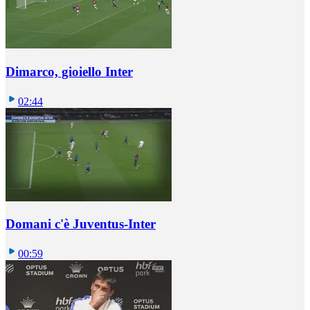
Dimarco, gioiello Inter
02:44
Domani c'è Juventus-Inter
00:59