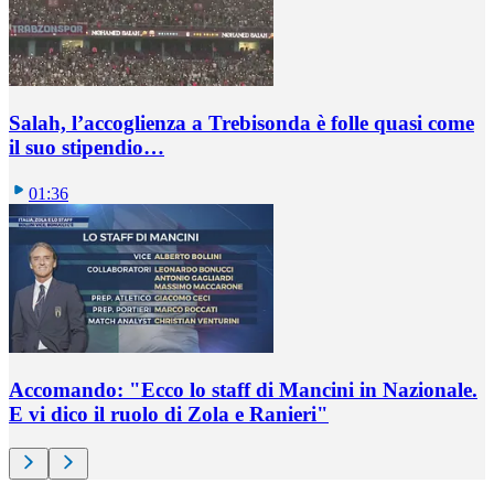
Salah, l’accoglienza a Trebisonda è folle quasi come
il suo stipendio…
01:36
Accomando: "Ecco lo staff di Mancini in Nazionale.
E vi dico il ruolo di Zola e Ranieri"