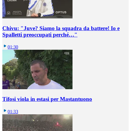
Chivu: "Juve? Siamo la squadra da battere! Io e
Spalletti preoccupati perché…"
01:30
Tifosi viola in estasi per Mastantuono
01:33