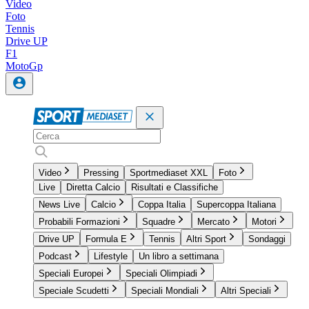
Video
Foto
Tennis
Drive UP
F1
MotoGp
Video
Pressing
Sportmediaset XXL
Foto
Live
Diretta Calcio
Risultati e Classifiche
News Live
Calcio
Coppa Italia
Supercoppa Italiana
Probabili Formazioni
Squadre
Mercato
Motori
Drive UP
Formula E
Tennis
Altri Sport
Sondaggi
Podcast
Lifestyle
Un libro a settimana
Speciali Europei
Speciali Olimpiadi
Speciale Scudetti
Speciali Mondiali
Altri Speciali