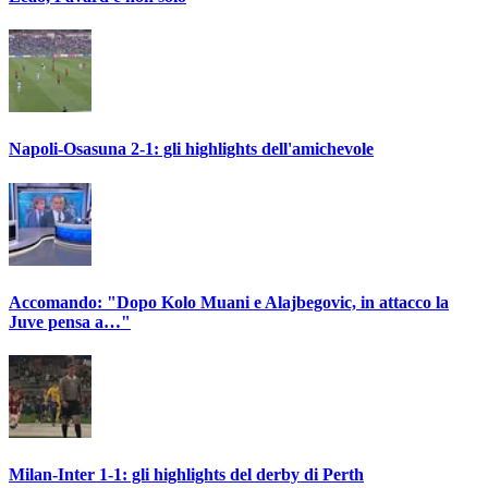
Napoli-Osasuna 2-1: gli highlights dell'amichevole
Accomando: "Dopo Kolo Muani e Alajbegovic, in attacco la
Juve pensa a…"
Milan-Inter 1-1: gli highlights del derby di Perth