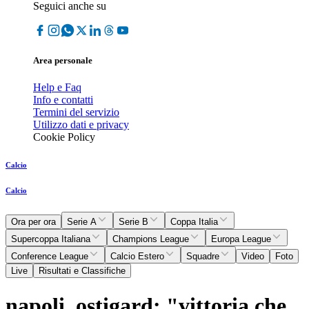
Seguici anche su
Area personale
Help e Faq
Info e contatti
Termini del servizio
Utilizzo dati e privacy
Cookie Policy
Calcio
Calcio
Ora per ora
Serie A
Serie B
Coppa Italia
Supercoppa Italiana
Champions League
Europa League
Conference League
Calcio Estero
Squadre
Video
Foto
Live
Risultati e Classifiche
napoli, ostigard: "vittoria che