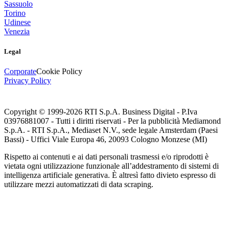
Sassuolo
Torino
Udinese
Venezia
Legal
Corporate
Cookie Policy
Privacy Policy
Copyright © 1999-
2026
RTI S.p.A. Business Digital - P.Iva
03976881007 - Tutti i diritti riservati - Per la pubblicità Mediamond
S.p.A. - RTI S.p.A., Mediaset N.V., sede legale Amsterdam (Paesi
Bassi) - Uffici Viale Europa 46, 20093 Cologno Monzese (MI)
Rispetto ai contenuti e ai dati personali trasmessi e/o riprodotti è
vietata ogni utilizzazione funzionale all’addestramento di sistemi di
intelligenza artificiale generativa. È altresì fatto divieto espresso di
utilizzare mezzi automatizzati di data scraping.