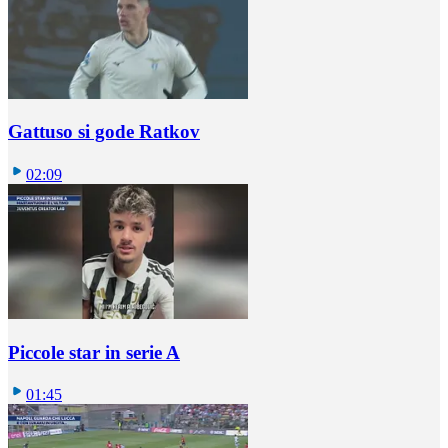
Gattuso si gode Ratkov
02:09
Piccole star in serie A
01:45