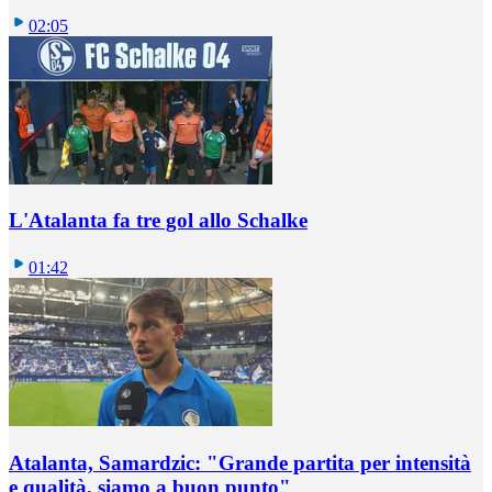
02:05
L'Atalanta fa tre gol allo Schalke
01:42
Atalanta, Samardzic: "Grande partita per intensità
e qualità, siamo a buon punto"