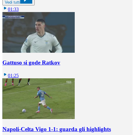
Vedi tutti
01:33
Gattuso si gode Ratkov
01:25
Napoli-Celta Vigo 1-1: guarda gli highlights