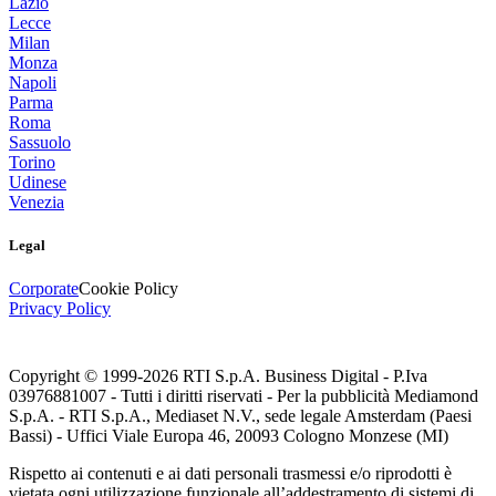
Lazio
Lecce
Milan
Monza
Napoli
Parma
Roma
Sassuolo
Torino
Udinese
Venezia
Legal
Corporate
Cookie Policy
Privacy Policy
Copyright © 1999-
2026
RTI S.p.A. Business Digital - P.Iva
03976881007 - Tutti i diritti riservati - Per la pubblicità Mediamond
S.p.A. - RTI S.p.A., Mediaset N.V., sede legale Amsterdam (Paesi
Bassi) - Uffici Viale Europa 46, 20093 Cologno Monzese (MI)
Rispetto ai contenuti e ai dati personali trasmessi e/o riprodotti è
vietata ogni utilizzazione funzionale all’addestramento di sistemi di