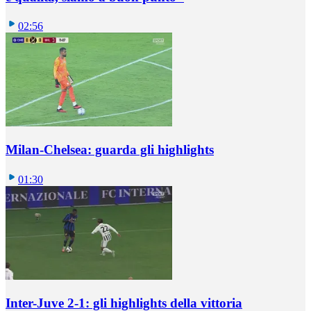
02:56
Milan-Chelsea: guarda gli highlights
01:30
Inter-Juve 2-1: gli highlights della vittoria