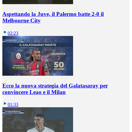
Aspettando la Juve, il Palermo batte 2-0 il
Melbourne City
02:23
Ecco la nuova strategia del Galatasaray per
convincere Leao e il Milan
01:33