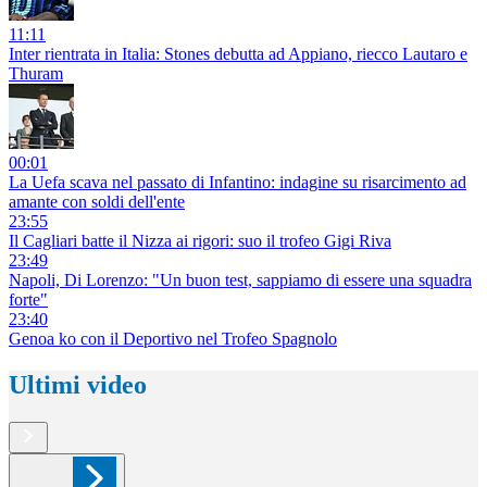
11:11
Inter rientrata in Italia: Stones debutta ad Appiano, riecco Lautaro e
Thuram
00:01
La Uefa scava nel passato di Infantino: indagine su risarcimento ad
amante con soldi dell'ente
23:55
Il Cagliari batte il Nizza ai rigori: suo il trofeo Gigi Riva
23:49
Napoli, Di Lorenzo: "Un buon test, sappiamo di essere una squadra
forte"
23:40
Genoa ko con il Deportivo nel Trofeo Spagnolo
Ultimi video