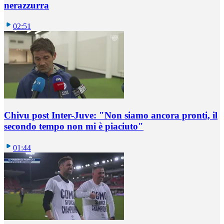
nerazzurra
02:51
Chivu post Inter-Juve: "Non siamo ancora pronti, il
secondo tempo non mi è piaciuto"
01:44