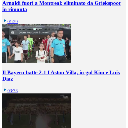
Arnaldi fuori a Montreal: eliminato da Griekspoor
in rimonta
01:29
Il Bayern batte 2-1 l'Aston Villa, in gol Kim e Luis
Diaz
03:33