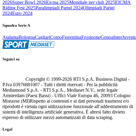
2026
Super Bowl 2026
Eicma 2025
Mondiale per club 2025
EICMA
Riding Fest 2025
Paralimpiadi Parigi 2024
Olimpiadi Parigi
2024
Euro 2024
Squadra Serie A
Atalanta
Bologna
Cagliari
Como
Fiorentina
Frosinone
Genoa
Inter
Juvent
Seguici su
Copyright © 1999-
2026
RTI S.p.A. Business Digital -
P.Iva 03976881007 - Tutti i diritti riservati - Per la pubblicità
Mediamond S.p.A. - RTI S.p.A., Mediaset N.V., sede legale
Amsterdam (Paesi Bassi) - Uffici Viale Europa 46, 20093 Cologno
Monzese (MI)
Rispetto ai contenuti e ai dati personali trasmessi e/o
riprodotti è vietata ogni utilizzazione funzionale all’addestramento di
sistemi di intelligenza artificiale generativa. È altresì fatto divieto
espresso di utilizzare mezzi automatizzati di data scraping.
Legal