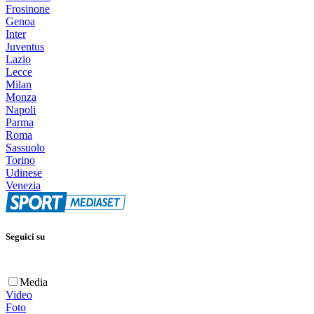
Frosinone
Genoa
Inter
Juventus
Lazio
Lecce
Milan
Monza
Napoli
Parma
Roma
Sassuolo
Torino
Udinese
Venezia
Seguici su
Media
Video
Foto