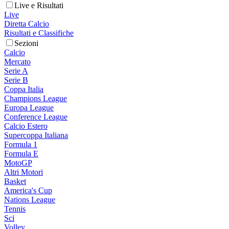
Live e Risultati
Live
Diretta Calcio
Risultati e Classifiche
Sezioni
Calcio
Mercato
Serie A
Serie B
Coppa Italia
Champions League
Europa League
Conference League
Calcio Estero
Supercoppa Italiana
Formula 1
Formula E
MotoGP
Altri Motori
Basket
America's Cup
Nations League
Tennis
Sci
Volley