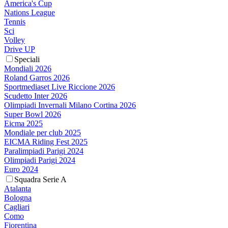
America's Cup
Nations League
Tennis
Sci
Volley
Drive UP
Speciali
Mondiali 2026
Roland Garros 2026
Sportmediaset Live Riccione 2026
Scudetto Inter 2026
Olimpiadi Invernali Milano Cortina 2026
Super Bowl 2026
Eicma 2025
Mondiale per club 2025
EICMA Riding Fest 2025
Paralimpiadi Parigi 2024
Olimpiadi Parigi 2024
Euro 2024
Squadra Serie A
Atalanta
Bologna
Cagliari
Como
Fiorentina