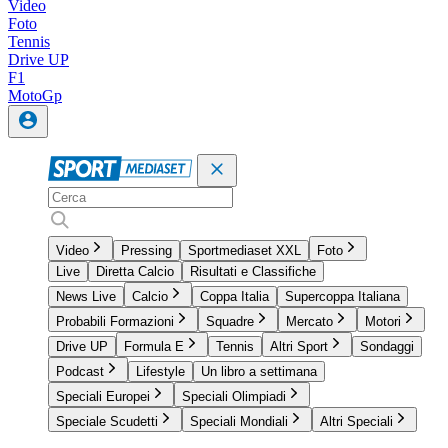
Video
Foto
Tennis
Drive UP
F1
MotoGp
Video
Pressing
Sportmediaset XXL
Foto
Live
Diretta Calcio
Risultati e Classifiche
News Live
Calcio
Coppa Italia
Supercoppa Italiana
Probabili Formazioni
Squadre
Mercato
Motori
Drive UP
Formula E
Tennis
Altri Sport
Sondaggi
Podcast
Lifestyle
Un libro a settimana
Speciali Europei
Speciali Olimpiadi
Speciale Scudetti
Speciali Mondiali
Altri Speciali