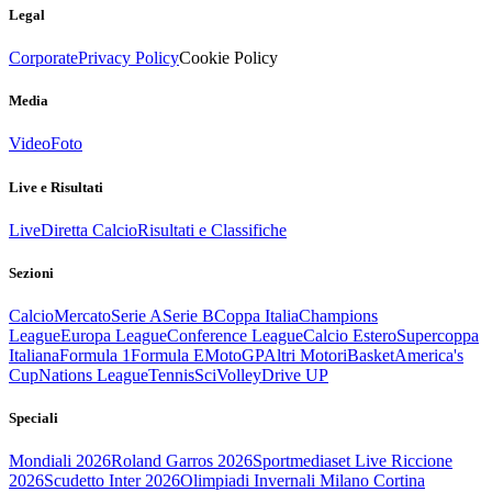
Legal
Corporate
Privacy Policy
Cookie Policy
Media
Video
Foto
Live e Risultati
Live
Diretta Calcio
Risultati e Classifiche
Sezioni
Calcio
Mercato
Serie A
Serie B
Coppa Italia
Champions
League
Europa League
Conference League
Calcio Estero
Supercoppa
Italiana
Formula 1
Formula E
MotoGP
Altri Motori
Basket
America's
Cup
Nations League
Tennis
Sci
Volley
Drive UP
Speciali
Mondiali 2026
Roland Garros 2026
Sportmediaset Live Riccione
2026
Scudetto Inter 2026
Olimpiadi Invernali Milano Cortina