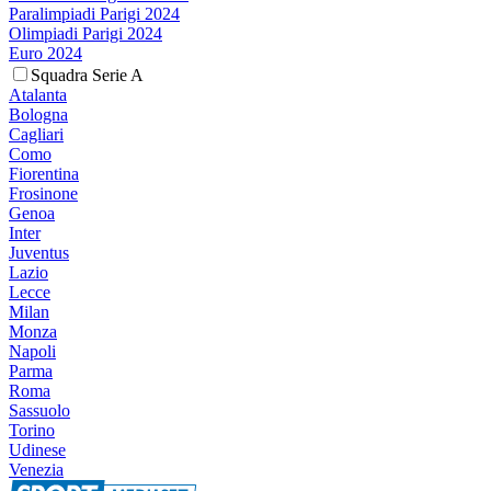
Paralimpiadi Parigi 2024
Olimpiadi Parigi 2024
Euro 2024
Squadra Serie A
Atalanta
Bologna
Cagliari
Como
Fiorentina
Frosinone
Genoa
Inter
Juventus
Lazio
Lecce
Milan
Monza
Napoli
Parma
Roma
Sassuolo
Torino
Udinese
Venezia