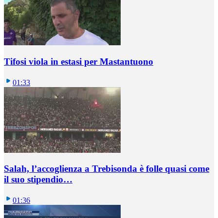
Tifosi viola in estasi per Mastantuono
01:33
Salah, l’accoglienza a Trebisonda è folle quasi come
il suo stipendio…
01:36