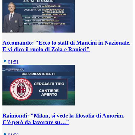
Accomando: "Ecco lo staff di Mancini in Nazionale.
E vi dico il ruolo di Zola e Ranieri"
01:51
Raimondi: "Milan, si vede la filosofia di Amorim.
C'è però da lavorare su…"