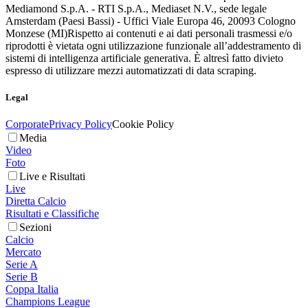
Mediamond S.p.A. - RTI S.p.A., Mediaset N.V., sede legale
Amsterdam (Paesi Bassi) - Uffici Viale Europa 46, 20093 Cologno
Monzese (MI)
Rispetto ai contenuti e ai dati personali trasmessi e/o
riprodotti è vietata ogni utilizzazione funzionale all’addestramento di
sistemi di intelligenza artificiale generativa. È altresì fatto divieto
espresso di utilizzare mezzi automatizzati di data scraping.
Legal
Corporate
Privacy Policy
Cookie Policy
Media
Video
Foto
Live e Risultati
Live
Diretta Calcio
Risultati e Classifiche
Sezioni
Calcio
Mercato
Serie A
Serie B
Coppa Italia
Champions League