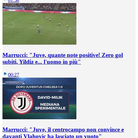
01:58
Marrucci: "Juve, quante note positive! Zero gol
subiti, Yildiz e... l'uomo in più"
00:27
Marrucci: "Juve, il centrocampo non convince e
davanti Vlahovic ha lasciato un vuoto"