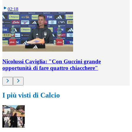
02:18
Nicolussi Caviglia: "Con Guccini grande
opportunità di fare quattro chiacchere"
I più visti di Calcio