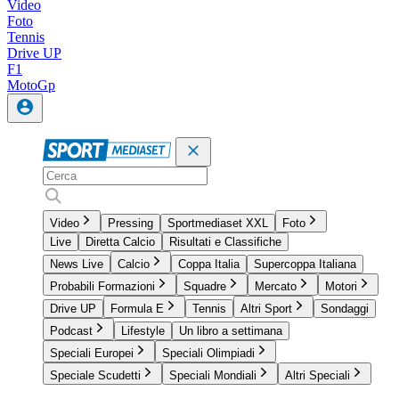
Video
Foto
Tennis
Drive UP
F1
MotoGp
Video
Pressing
Sportmediaset XXL
Foto
Live
Diretta Calcio
Risultati e Classifiche
News Live
Calcio
Coppa Italia
Supercoppa Italiana
Probabili Formazioni
Squadre
Mercato
Motori
Drive UP
Formula E
Tennis
Altri Sport
Sondaggi
Podcast
Lifestyle
Un libro a settimana
Speciali Europei
Speciali Olimpiadi
Speciale Scudetti
Speciali Mondiali
Altri Speciali