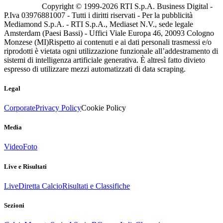
Copyright © 1999-
2026
RTI S.p.A. Business Digital -
P.Iva 03976881007 - Tutti i diritti riservati - Per la pubblicità
Mediamond S.p.A. - RTI S.p.A., Mediaset N.V., sede legale
Amsterdam (Paesi Bassi) - Uffici Viale Europa 46, 20093 Cologno
Monzese (MI)
Rispetto ai contenuti e ai dati personali trasmessi e/o
riprodotti è vietata ogni utilizzazione funzionale all’addestramento di
sistemi di intelligenza artificiale generativa. È altresì fatto divieto
espresso di utilizzare mezzi automatizzati di data scraping.
Legal
Corporate
Privacy Policy
Cookie Policy
Media
Video
Foto
Live e Risultati
Live
Diretta Calcio
Risultati e Classifiche
Sezioni