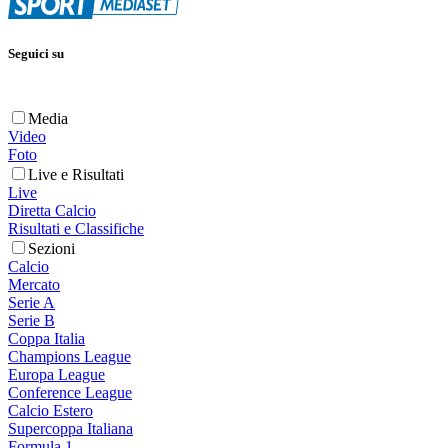
Seguici su
Media
Video
Foto
Live e Risultati
Live
Diretta Calcio
Risultati e Classifiche
Sezioni
Calcio
Mercato
Serie A
Serie B
Coppa Italia
Champions League
Europa League
Conference League
Calcio Estero
Supercoppa Italiana
Formula 1