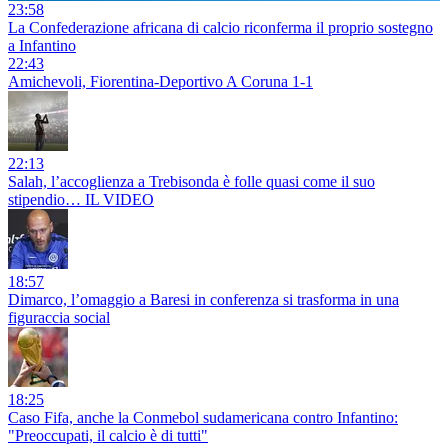
23:58
La Confederazione africana di calcio riconferma il proprio sostegno
a Infantino
22:43
Amichevoli, Fiorentina-Deportivo A Coruna 1-1
22:13
Salah, l’accoglienza a Trebisonda è folle quasi come il suo
stipendio… IL VIDEO
18:57
Dimarco, l’omaggio a Baresi in conferenza si trasforma in una
figuraccia social
18:25
Caso Fifa, anche la Conmebol sudamericana contro Infantino:
"Preoccupati, il calcio è di tutti"