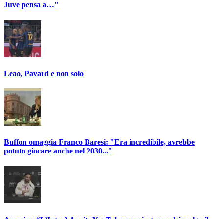
Juve pensa a…"
Leao, Pavard e non solo
Buffon omaggia Franco Baresi: "Era incredibile, avrebbe
potuto giocare anche nel 2030..."