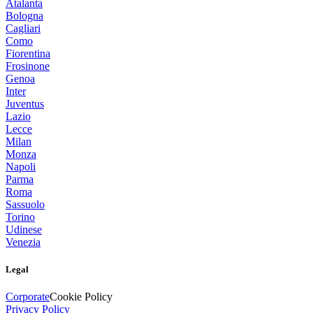
Atalanta
Bologna
Cagliari
Como
Fiorentina
Frosinone
Genoa
Inter
Juventus
Lazio
Lecce
Milan
Monza
Napoli
Parma
Roma
Sassuolo
Torino
Udinese
Venezia
Legal
Corporate
Cookie Policy
Privacy Policy