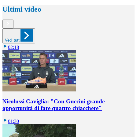
Ultimi video
Vedi tutti
02:18
Nicolussi Caviglia: "Con Guccini grande
opportunità di fare quattro chiacchere"
01:30