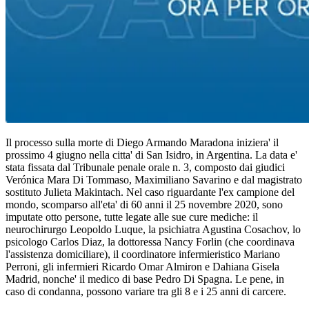
Il processo sulla morte di Diego Armando Maradona iniziera' il
prossimo 4 giugno nella citta' di San Isidro, in Argentina. La data e'
stata fissata dal Tribunale penale orale n. 3, composto dai giudici
Verónica Mara Di Tommaso, Maximiliano Savarino e dal magistrato
sostituto Julieta Makintach. Nel caso riguardante l'ex campione del
mondo, scomparso all'eta' di 60 anni il 25 novembre 2020, sono
imputate otto persone, tutte legate alle sue cure mediche: il
neurochirurgo Leopoldo Luque, la psichiatra Agustina Cosachov, lo
psicologo Carlos Diaz, la dottoressa Nancy Forlin (che coordinava
l'assistenza domiciliare), il coordinatore infermieristico Mariano
Perroni, gli infermieri Ricardo Omar Almiron e Dahiana Gisela
Madrid, nonche' il medico di base Pedro Di Spagna. Le pene, in
caso di condanna, possono variare tra gli 8 e i 25 anni di carcere.