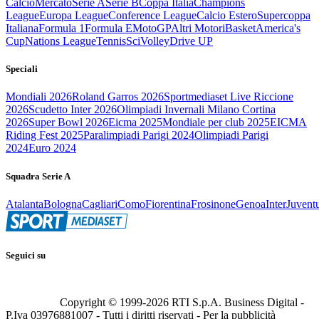
Calcio
Mercato
Serie A
Serie B
Coppa Italia
Champions
League
Europa League
Conference League
Calcio Estero
Supercoppa
Italiana
Formula 1
Formula E
MotoGP
Altri Motori
Basket
America's
Cup
Nations League
Tennis
Sci
Volley
Drive UP
Speciali
Mondiali 2026
Roland Garros 2026
Sportmediaset Live Riccione
2026
Scudetto Inter 2026
Olimpiadi Invernali Milano Cortina
2026
Super Bowl 2026
Eicma 2025
Mondiale per club 2025
EICMA
Riding Fest 2025
Paralimpiadi Parigi 2024
Olimpiadi Parigi
2024
Euro 2024
Squadra Serie A
Atalanta
Bologna
Cagliari
Como
Fiorentina
Frosinone
Genoa
Inter
Juvent
Seguici su
Copyright © 1999-
2026
RTI S.p.A. Business Digital -
P.Iva 03976881007 - Tutti i diritti riservati - Per la pubblicità