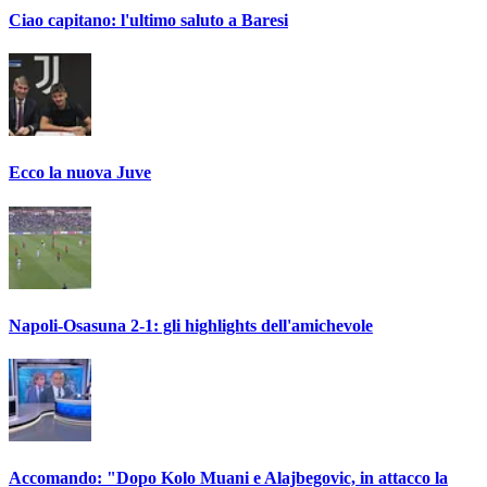
Ciao capitano: l'ultimo saluto a Baresi
Ecco la nuova Juve
Napoli-Osasuna 2-1: gli highlights dell'amichevole
Accomando: "Dopo Kolo Muani e Alajbegovic, in attacco la