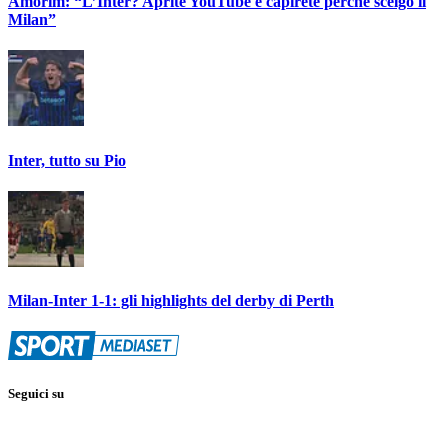
Amorim: “L’Inter? Aprite YouTube e capirete perché scelgo il
Milan”
Inter, tutto su Pio
Milan-Inter 1-1: gli highlights del derby di Perth
Seguici su