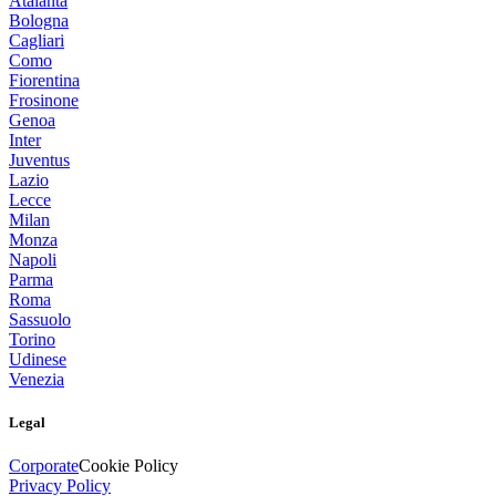
Atalanta
Bologna
Cagliari
Como
Fiorentina
Frosinone
Genoa
Inter
Juventus
Lazio
Lecce
Milan
Monza
Napoli
Parma
Roma
Sassuolo
Torino
Udinese
Venezia
Legal
Corporate
Cookie Policy
Privacy Policy