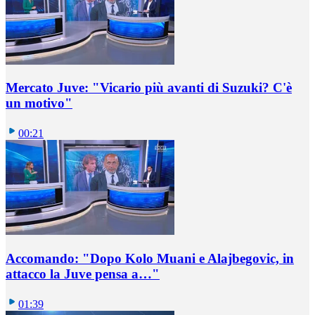
Mercato Juve: "Vicario più avanti di Suzuki? C'è
un motivo"
00:21
Accomando: "Dopo Kolo Muani e Alajbegovic, in
attacco la Juve pensa a…"
01:39