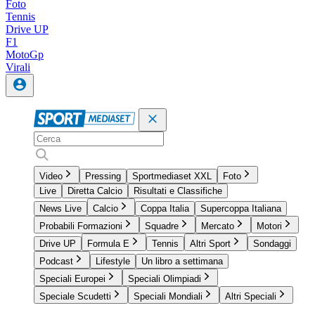
Foto
Tennis
Drive UP
F1
MotoGp
Virali
Video
Pressing
Sportmediaset XXL
Foto
Live
Diretta Calcio
Risultati e Classifiche
News Live
Calcio
Coppa Italia
Supercoppa Italiana
Probabili Formazioni
Squadre
Mercato
Motori
Drive UP
Formula E
Tennis
Altri Sport
Sondaggi
Podcast
Lifestyle
Un libro a settimana
Speciali Europei
Speciali Olimpiadi
Speciale Scudetti
Speciali Mondiali
Altri Speciali