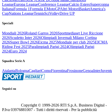
League
Europa League
Conference League
Calcio Estero
Supercoppa
Italiana
Formula 1
Formula E
MotoGP
Altri Motori
Basket
America's
Cup
Nations League
Tennis
Sci
Volley
Drive UP
Speciali
Mondiali 2026
Roland Garros 2026
Sportmediaset Live Riccione
2026
Scudetto Inter 2026
Olimpiadi Invernali Milano Cortina
2026
Super Bowl 2026
Eicma 2025
Mondiale per club 2025
EICMA
Riding Fest 2025
Paralimpiadi Parigi 2024
Olimpiadi Parigi
2024
Euro 2024
Squadra Serie A
Atalanta
Bologna
Cagliari
Como
Fiorentina
Frosinone
Genoa
Inter
Juvent
Seguici su
Copyright © 1999-
2026
RTI S.p.A. Business Digital -
P.Iva 03976881007 - Tutti i diritti riservati - Per la pubblicità