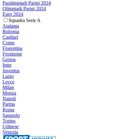
Paralimpiadi Parigi 2024
Olimpiadi Parigi 2024
Euro 2024
Squadra Serie A
Atalanta
Bologna
Cagliari
Como
Fiorentina
Frosinone
Genoa
Inter
Juventus
Lazio
Lecce
Milan
Monza
Napoli
Parma
Roma
Sassuolo
Torino
Udinese
Venezia