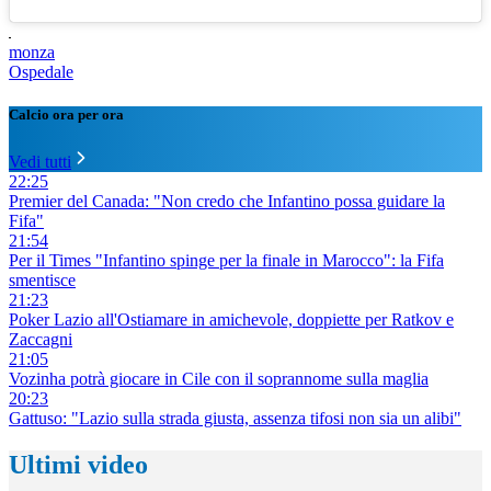
monza
Ospedale
Calcio ora per ora
Vedi tutti
22:25
Premier del Canada: "Non credo che Infantino possa guidare la
Fifa"
21:54
Per il Times "Infantino spinge per la finale in Marocco": la Fifa
smentisce
21:23
Poker Lazio all'Ostiamare in amichevole, doppiette per Ratkov e
Zaccagni
21:05
Vozinha potrà giocare in Cile con il soprannome sulla maglia
20:23
Gattuso: "Lazio sulla strada giusta, assenza tifosi non sia un alibi"
Ultimi video