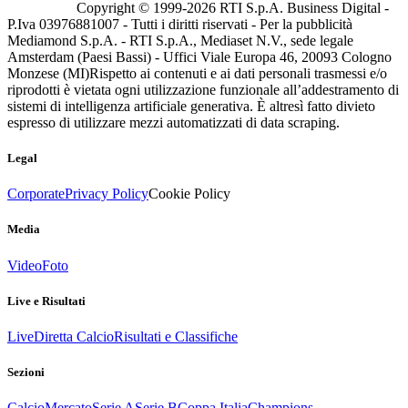
Copyright © 1999-
2026
RTI S.p.A. Business Digital -
P.Iva 03976881007 - Tutti i diritti riservati - Per la pubblicità
Mediamond S.p.A. - RTI S.p.A., Mediaset N.V., sede legale
Amsterdam (Paesi Bassi) - Uffici Viale Europa 46, 20093 Cologno
Monzese (MI)
Rispetto ai contenuti e ai dati personali trasmessi e/o
riprodotti è vietata ogni utilizzazione funzionale all’addestramento di
sistemi di intelligenza artificiale generativa. È altresì fatto divieto
espresso di utilizzare mezzi automatizzati di data scraping.
Legal
Corporate
Privacy Policy
Cookie Policy
Media
Video
Foto
Live e Risultati
Live
Diretta Calcio
Risultati e Classifiche
Sezioni
Calcio
Mercato
Serie A
Serie B
Coppa Italia
Champions