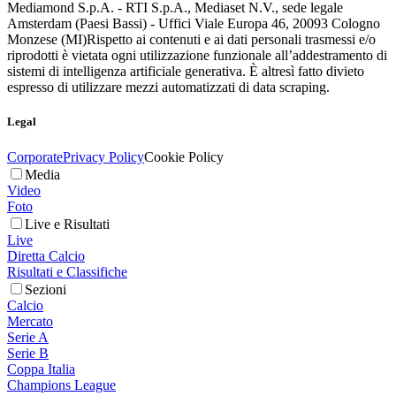
Mediamond S.p.A. - RTI S.p.A., Mediaset N.V., sede legale
Amsterdam (Paesi Bassi) - Uffici Viale Europa 46, 20093 Cologno
Monzese (MI)
Rispetto ai contenuti e ai dati personali trasmessi e/o
riprodotti è vietata ogni utilizzazione funzionale all’addestramento di
sistemi di intelligenza artificiale generativa. È altresì fatto divieto
espresso di utilizzare mezzi automatizzati di data scraping.
Legal
Corporate
Privacy Policy
Cookie Policy
Media
Video
Foto
Live e Risultati
Live
Diretta Calcio
Risultati e Classifiche
Sezioni
Calcio
Mercato
Serie A
Serie B
Coppa Italia
Champions League