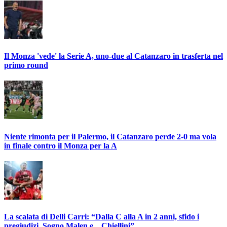
Il Monza 'vede' la Serie A, uno-due al Catanzaro in trasferta nel
primo round
Niente rimonta per il Palermo, il Catanzaro perde 2-0 ma vola
in finale contro il Monza per la A
La scalata di Delli Carri: “Dalla C alla A in 2 anni, sfido i
pregiudizi. Sogno Malen e... Chiellini”