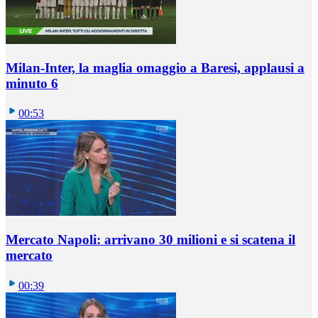
Milan-Inter, la maglia omaggio a Baresi, applausi a
minuto 6
00:53
Mercato Napoli: arrivano 30 milioni e si scatena il
mercato
00:39