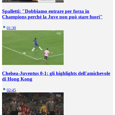
Spalletti: "Dobbiamo entrare per forza in
Champions perché la Juve non può stare fuori"
01:30
Chelsea-Juventus 0-1: gli highlights dell'amichevole
di Hong Kong
02:45