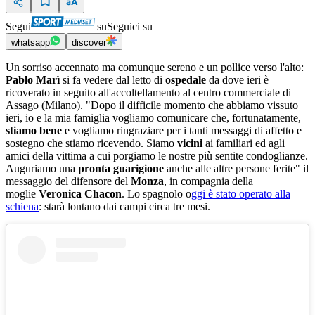
Segui
su
Seguici su
whatsapp
discover
Un sorriso accennato ma comunque sereno e un pollice verso l'alto:
Pablo Marì
si fa vedere dal letto di
ospedale
da dove ieri è
ricoverato in seguito all'accoltellamento al centro commerciale di
Assago (Milano). "Dopo il difficile momento che abbiamo vissuto
ieri, io e la mia famiglia vogliamo comunicare che, fortunatamente,
stiamo bene
e vogliamo ringraziare per i tanti messaggi di affetto e
sostegno che stiamo ricevendo. Siamo
vicini
ai familiari ed agli
amici della vittima a cui porgiamo le nostre più sentite condoglianze.
Auguriamo una
pronta guarigione
anche alle altre persone ferite" il
messaggio del difensore del
Monza
, in compagnia della
moglie
Veronica Chacon
. Lo spagnolo o
ggi è stato operato alla
schiena
: starà lontano dai campi circa tre mesi.